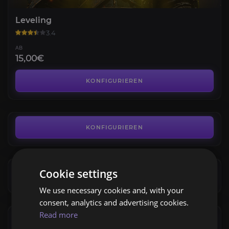
Leveling
3.4
AB
15,00€
Gold
4.8
KONFIGURIEREN
AB
6,10€
Kampagne
4.1
KONFIGURIEREN
AB
10,80€
Challenges
Cookie settings
4.4
KONFIGURIEREN
We use necessary cookies and, with your
AB
9,70€
consent, analytics and advertising cookies.
Divine Orbs
Read more
4.4
KONFIGURIEREN