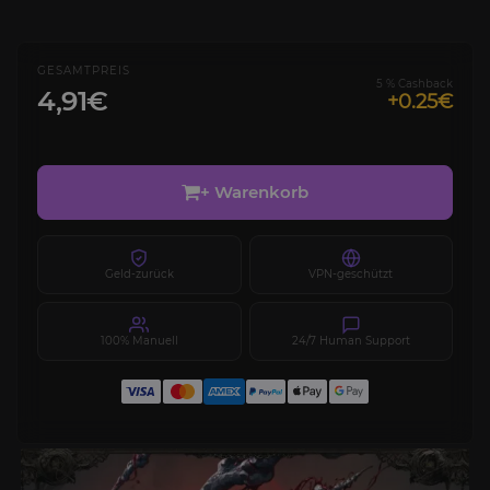
GESAMTPREIS
5 % Cashback
4,91€
+0.25€
+ Warenkorb
Geld-zurück
VPN-geschützt
100% Manuell
24/7 Human Support