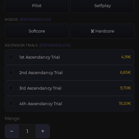
Pilot
Selfplay
MODUS
[ERFORDERLICH]
Softcore
☠️ Hardcore
ASCENSION TRIALS
[ERFORDERLICH]
1st Ascendancy Trial
4,91€
2nd Ascendancy Trial
6,85€
3rd Ascendancy Trial
9,70€
4th Ascendancy Trial
19,20€
Menge
−
+