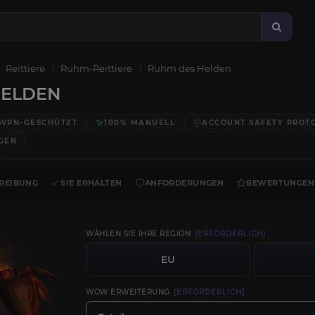
Reittiere
Ruhm-Reittiere
Ruhm des Helden
HELDEN
VPN-GESCHÜTZT
100% MANUELL
ACCOUNT SAFETY PROT
GEN
REIBUNG
SIE ERHALTEN
ANFORDERUNGEN
BEWERTUNGEN
WÄHLEN SIE IHRE REGION
[ERFORDERLICH]
EU
WOW ERWEITERUNG
[ERFORDERLICH]