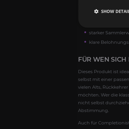
Stattdessen geht es u
Genau das macht
Ruh
SHOW DETAI
dauerhaft farmbar
starker Sammlerwe
klare Belohnungs
FÜR WEN SICH
Dieses Produkt ist ide
selbst mit einer passe
vielen Alts, Rückkehrer
möchten. Wer die klas
nicht selbst durchzieh
Abstimmung.
Auch für Completionists