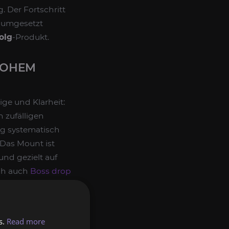
. Der Fortschritt
 umgesetzt
olg
-Produkt.
HOHEM
ige und Klarheit:
 zufälligen
ng systematisch
 Das Mount ist
und gezielt auf
ich auch
Boss drop
les Saison- oder
eiertag.
s.
Read more