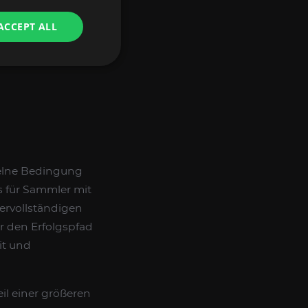
 Dungeon-Erfolge.
s.
ACCEPT ALL
nzelne Bedingung
s für Sammler mit
 vervollständigen
r den Erfolgspfad
it und
il einer größeren