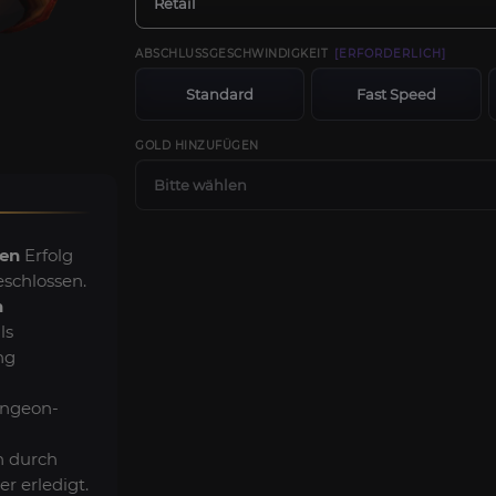
Retail
ABSCHLUSSGESCHWINDIGKEIT
[ERFORDERLICH]
Standard
Fast Speed
GOLD HINZUFÜGEN
Bitte wählen
en
Erfolg
eschlossen.
n
ls
ng
ngeon-
n durch
r erledigt.