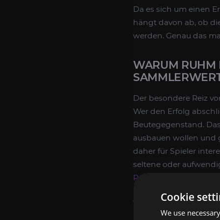
Da es sich um einen Erf
hängt davon ab, ob d
werden. Genau das ma
WARUM RUHM D
SAMMLERWERT 
Der besondere Reiz v
Wer den Erfolg abschli
Beutegegenstand. Das 
ausbauen wollen und g
daher für Spieler inte
seltene oder aufwendi
Reittiere
.
Cookie sett
Als Legacy-Inhalt bleib
Event-Fenster nötig, u
We use necessary 