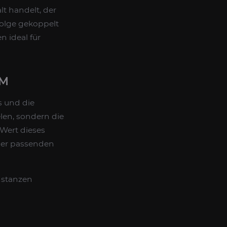
lt handelt, der
folge gekoppelt
n ideal für
RM
s und die
elen, sondern die
 Wert dieses
ner passenden
nstanzen