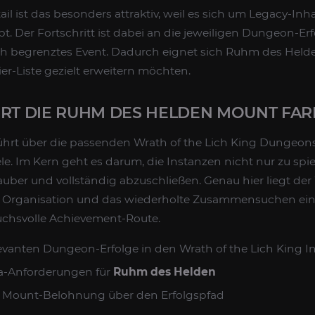
il ist das besonders attraktiv, weil es sich um Legacy-Inha
bt. Der Fortschritt ist dabei an die jeweiligen Dungeon-Er
ich begrenztes Event. Dadurch eignet sich Ruhm des Helde
ier-Liste gezielt erweitern möchten.
ERT DIE RUHM DES HELDEN MOUNT FA
hrt über die passenden Wrath of the Lich King Dungeon
le. Im Kern geht es darum, die Instanzen nicht nur zu spi
uber und vollständig abzuschließen. Genau hier liegt der
it, Organisation und das wiederholte Zusammensuchen ei
uchsvolle Achievement-Route.
evanten Dungeon-Erfolge in den Wrath of the Lich King I
ta-Anforderungen für
Ruhm des Helden
r Mount-Belohnung über den Erfolgspfad