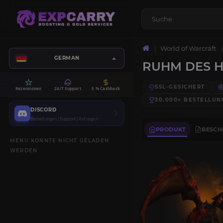
World of Warcraft
GERMAN
RUHM DES 
SSL-GESICHERT
Rezensionen
24/7 Support
5 % Cashback
30.000+
BESTELLUN
DISCORD
Bestellungen | Support | Anfragen
PRODUKT
BESCH
MENU KONNTE NICHT GELADEN
WERDEN