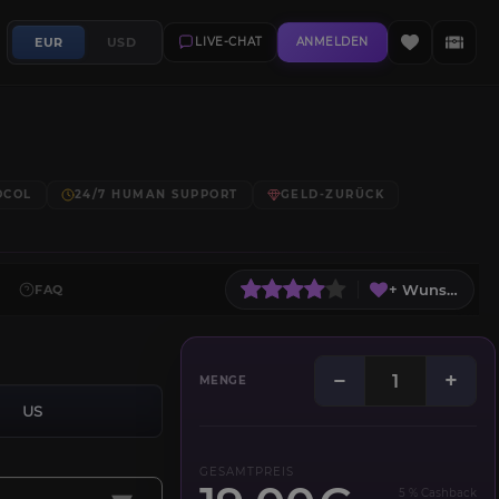
EUR
USD
LIVE-CHAT
ANMELDEN
OCOL
24/7 HUMAN SUPPORT
GELD-ZURÜCK
+ Wunschliste
FAQ
−
+
MENGE
US
GESAMTPREIS
5 % Cashback