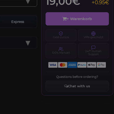
▾
19,00€
+0.95€
+ Warenkorb
Express
Geld-zurück
VPN-geschützt
▾
24/7 Human
100% Manuell
Support
Questions before ordering?
Chat with us