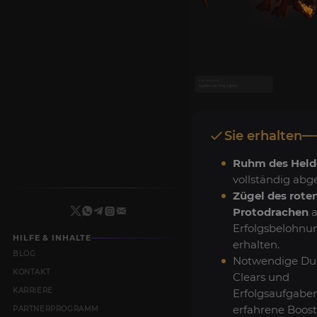
Sie erhalten
Ruhm des Held
vollständig abg
Zügel des rote
Protodrachen
a
Erfolgsbelohnu
HILFE & INHALTE
erhalten.
BLOG
Notwendige Du
KONTAKT
Clears und
KARRIERE
Erfolgsaufgabe
erfahrene Booste
PARTNERPROGRAMM