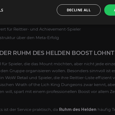
m den dauerhaft verfügbaren Abschluss der historischen
m des Helden
zu einem stabilen Ziel für Mount-Farm-Run
LS
DECLINE ALL
er Legacy-Erfolg
rt für Reittier- und Achievement-Spieler
struktur über den Meta-Erfolg
 DER RUHM DES HELDEN BOOST LOHNT
al für Spieler, die das Mount möchten, aber nicht jede ei
nden Gruppe organisieren wollen. Besonders sinnvoll ist e
 in WoW Retail und Spieler, die ihre Reittier-Liste effizient
sischen Wrath of the Lich King Dungeons zwar kennt, abe
en will, spart mit einem professionellen Boost vor allem Ze
 ist der Service praktisch, da
Ruhm des Helden
häufig Te