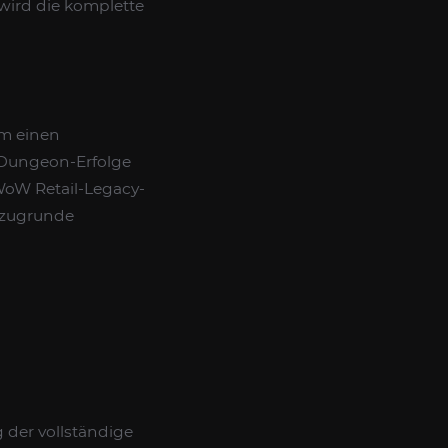
 wird die komplette
um einen
 Dungeon-Erfolge
 WoW Retail-Legacy-
e zugrunde
g der vollständige