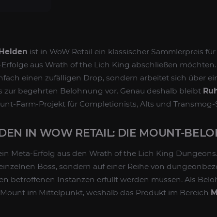
Helden
ist in WoW Retail ein klassischer Sammlerpreis für 
folge aus Wrath of the Lich King abschließen möchten. 
einfach einen zufälligen Drop, sondern arbeitet sich über ei
 zur begehrten Belohnung vor. Genau deshalb bleibt
Ru
ount-Farm-Projekt für Completionists, Alts und Transmog
DEN IN WOW RETAIL: DIE MOUNT-BEL
 ein Meta-Erfolg aus den Wrath of the Lich King Dungeons.
 einzelnen Boss, sondern auf einer Reihe von dungeonbe
en betroffenen Instanzen erfüllt werden müssen. Als Bel
Mount im Mittelpunkt, weshalb das Produkt im Bereich
M