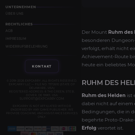
UNTERNEHMEN
ÜBER UNS
RECHTLICHES
AGB
Der Mount
Ruhm des 
IMPRESSUM
besonderen Dungeon-Er
WIDERRUFSBELEHRUNG
verfolgt, erhält nicht 
Achievement-Route bis
heute ein beliebtes M
KONTAKT
RUHM DES HEL
© 2019–2026 EXPCARRY. ALL RIGHTS RESERVED.
EXPCARRY LLC — FILE NO. 7372610 (STATE OF
DELAWARE, USA)
REGISTERED ADDRESS: 8 THE GREEN, STE B,
Ruhm des Helden
ist
DOVER, DE 19901, USA
SUPPORT@EXPCARRY.COM
dabei nicht auf einem
EXPCARRY IS NOT AFFILIATED WITH OR
ENDORSED BY ANY GAME PUBLISHER. WE
Bedingungen, die in d
PROVIDE COACHING AND ASSISTANCE SERVICES
ONLY.
begehrte Proto-Drake-
Erfolg
verortet ist.