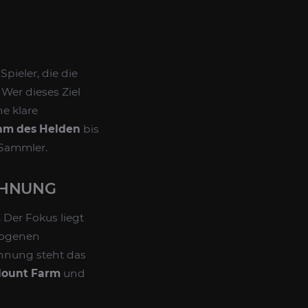
Spieler, die die
Wer dieses Ziel
ne klare
hm des Helden
bis
-Sammler.
OHNUNG
 Der Fokus liegt
zogenen
ohnung steht das
ount Farm
und