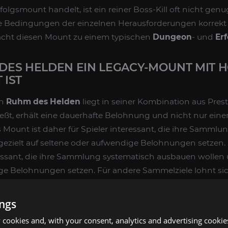
olgsmount handelt, ist ein reiner Boss-Kill oft nicht genug
ie Bedingungen der einzelnen Herausforderungen korrekt
cht diesen Mount zu einem typischen
Dungeon
- und
Erf
ES HELDEN EIN LEGACY-MOUNT MIT 
IST
on
Ruhm des Helden
liegt in seiner Kombination aus Prest
eßt, erhält eine dauerhafte Belohnung und nicht nur einen
Mount ist daher für Spieler interessant, die ihre Sammlu
ezielt auf seltene oder aufwendige Belohnungen setzen.
ressant, die ihre Sammlung systematisch ausbauen wollen 
ge Belohnungen setzen. Für andere Sammelziele lohnt s
ings
t die Route auch in WoW Retail relevant. Es ist kein aktuel
nd es gibt keine Abhängigkeit von einem aktiv laufenden F
cookies and, with your consent, analytics and advertising cookie