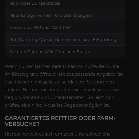
Raid- oder Dungeonboss
Niedri
Meta-Erfolg in einem Raid oder Dungeon
Abgest
Gewertetes PvP oder Welt-PvP
Wertun
Ruf, Währung, Quests, Geheimnisse oder Erkundung
Täglic
Seltener Gegner, Welt-Drop oder Ereignis
Spawnz
Wenn du den Namen bereits kennst, nutze die Suche
im Katalog und öffne direkt das passende Angebot. Ist
das Reittier nicht gelistet, sende dem Support den
exakten Namen aus dem deutschen Spielclient sowie
Region, Fraktion und Charakterdaten. So lässt sich
prüfen, ob ein individuelles Angebot möglich ist.
GARANTIERTES REITTIER ODER FARM-
VERSUCHE?
Hierbei handelt es sich um zwei unterschiedliche