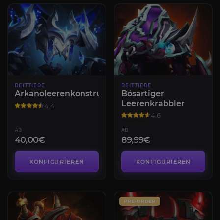
REITTIERE
REITTIERE
Arkanoleerenkonstrukt
Bösartiger
Leerenkrabbler
4.4
4.6
AB
AB
40,00€
89,99€
KONFIGURIEREN
KONFIGURIEREN
PRE-ORDER