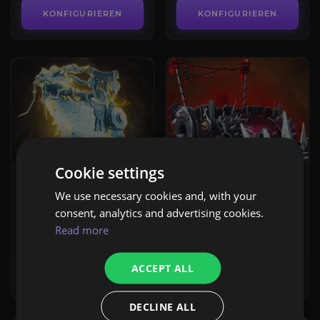
KONFIGURIEREN
KONFIGURIEREN
Cookie settings
REITTIERE
REITTIERE
Echo von Aln'sharan
Geargrinder Mk.11
We use necessary cookies and, with your
4.8
4.6
consent, analytics and advertising cookies.
Read more
AB
AB
349,60€
7,20€
ACCEPT ALL
KONFIGURIEREN
KONFIGURIEREN
DECLINE ALL