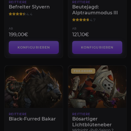
REITTIERE
REITTIERE
Befreiter Slyvern
Beutejagd:
Alptraummodus III
4.4
4.7
AB
AB
199,00€
121,10€
KONFIGURIEREN
KONFIGURIEREN
PRE-ORDER
REITTIERE
REITTIERE
Black-Furred Bakar
Bösartiger
Lichtblüteneber
Midnight -PvP-Saison 2