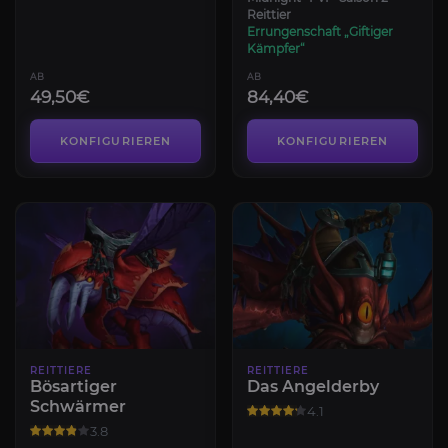
Reittier
Errungenschaft „Giftiger
Kämpfer“
AB
AB
49,50€
84,40€
KONFIGURIEREN
KONFIGURIEREN
REITTIERE
REITTIERE
Bösartiger
Das Angelderby
Schwärmer
4.1
3.8