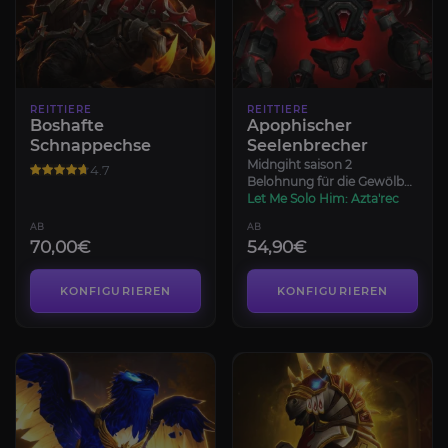
REITTIERE
REITTIERE
Boshafte
Apophischer
Schnappechse
Seelenbrecher
Midngiht saison 2
4.7
Belohnung für die Gewölbe
des Berges
Let Me Solo Him: Azta'rec
AB
AB
70,00€
54,90€
KONFIGURIEREN
KONFIGURIEREN