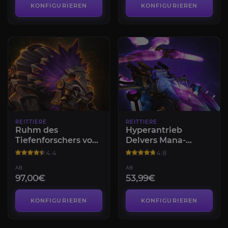
KONFIGURIEREN
KONFIGURIEREN
REITTIERE
REITTIERE
Ruhm des
Hyperantrieb
Tiefenforschers von
Delvers Mana-
Midnight
Skimmer-Schema
4.4
4.8
AB
AB
97,00€
53,99€
KONFIGURIEREN
KONFIGURIEREN