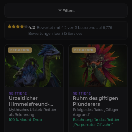
Filters
4.2
Bewertet mit 4.2 von 5 basierend auf 6,776
Bewertungen fuer 315 Services
PRE-ORDER
PRE-ORDER
REITTIERE
REITTIERE
Urzeitlicher
Ruhm des giftigen
Himmelsfreund-
Plünderers
Berg
Mythisches Ula'tek-Reittier
Erfolge des Raids „Giftiger
als Belohnung
Abgrund“
100 % Mount-Drop
Belohnung für das Reittier
„Purpurroter Giftzahn“