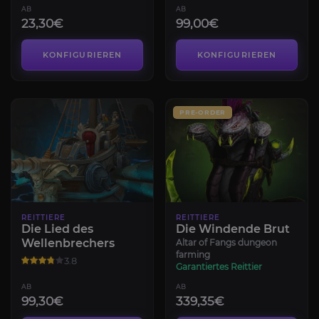
AB
AB
23,30€
99,00€
KONFIGURIEREN
KONFIGURIEREN
PRE-ORDER
REITTIERE
REITTIERE
Die Lied des
Die Windende Brut
Wellenbrechers
Altar of Fangs dungeon
farming
3.8
Garantiertes Reittier
AB
AB
99,30€
339,35€