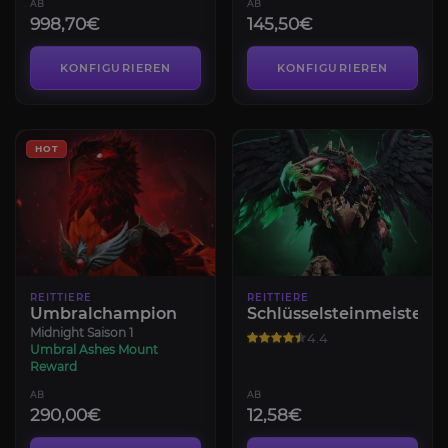
AB
AB
998,70€
145,50€
KONFIGURIEREN
KONFIGURIEREN
HOT
REITTIERE
REITTIERE
Umbralchampion
Schlüsselsteinmeister
Midnight Saison 1
4.4
Umbral Ashes Mount
Reward
AB
AB
290,00€
12,58€