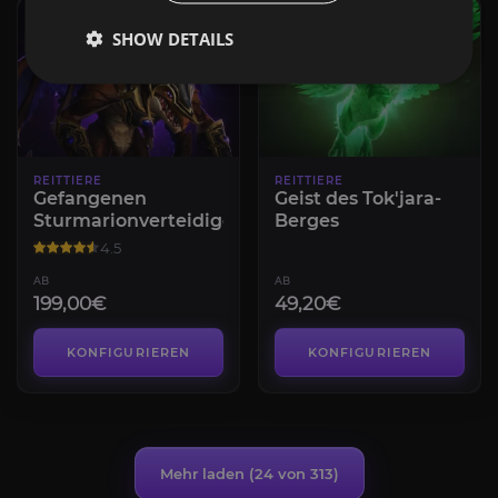
PRE-ORDER
SHOW DETAILS
REITTIERE
REITTIERE
Gefangenen
Geist des Tok'jara-
Sturmarionverteidigers
Berges
4.5
AB
AB
199,00€
49,20€
KONFIGURIEREN
KONFIGURIEREN
Mehr laden (
24
von 313)