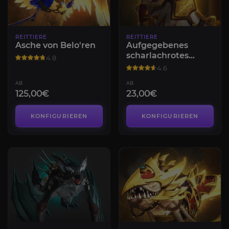
REITTIERE
REITTIERE
Asche von Belo'ren
Aufgegebenes
scharlachrotes
4.8
Streitross
4.6
AB
AB
125,00€
23,00€
KONFIGURIEREN
KONFIGURIEREN