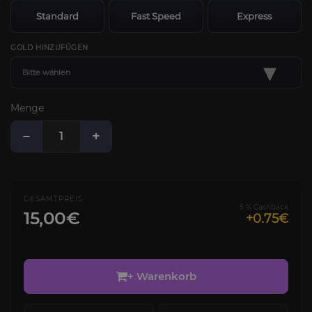
Standard
Fast Speed
Express
GOLD HINZUFÜGEN
▾
Bitte wählen
Menge
−
+
GESAMTPREIS
5 % Cashback
15,00€
+0.75€
+ Warenkorb