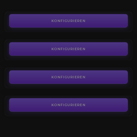
AB
25,00€
Ruhm des Schlachtzüglers von Dazar'alor
4.5
KONFIGURIEREN
AB
39,00€
Heldenruhm des Kataklysmus
4.4
KONFIGURIEREN
AB
15,00€
Ruhm des herrschenden Schlachtzüglers
4.0
KONFIGURIEREN
AB
79,00€
KONFIGURIEREN