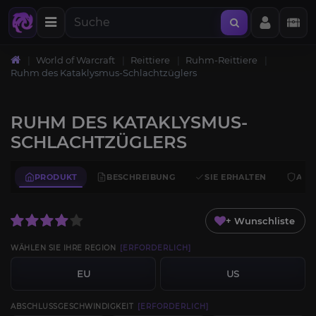
World of Warcraft
Reittiere
Ruhm-Reittiere
Ruhm des Kataklysmus-Schlachtzüglers
RUHM DES KATAKLYSMUS-
SCHLACHTZÜGLERS
PRODUKT
BESCHREIBUNG
SIE ERHALTEN
ANF
+ Wunschliste
WÄHLEN SIE IHRE REGION
[ERFORDERLICH]
EU
US
ABSCHLUSSGESCHWINDIGKEIT
[ERFORDERLICH]