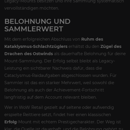
Legacy-Mounts besitzen und ihre Sammlung systematisch
vervollständigen möchten.
BELOHNUNG UND
SAMMLERWERT
Mit dem erfolgreichen Abschluss von
Ruhm des
Kataklysmus-Schlachtzüglers
erhältst du den
Zügel des
Drachen des Ostwinds
als dauerhafte Belohnung für deine
Mount-Sammlung. Der Erfolg selbst bleibt als Legacy-
Leistung ein sichtbarer Nachweis dafür, dass die
Cataclysmus-Raidaufgaben abgeschlossen wurden. Für
Sammler ist das ein starker Mehrwert, weil sowohl die
Belohnung als auch der Achievement-Fortschritt
langfristig auf dem Account relevant bleiben.
Wer in WoW Retail gezielt auf seltene oder aufwendig
erspielte Reittiere setzt, findet hier einen klassischen
Erfolg
-Mount mit echtem Prestigecharakter. Der Weg ist
klar, die Quelle ist dauerhaft, und die Belohnung gehört zu