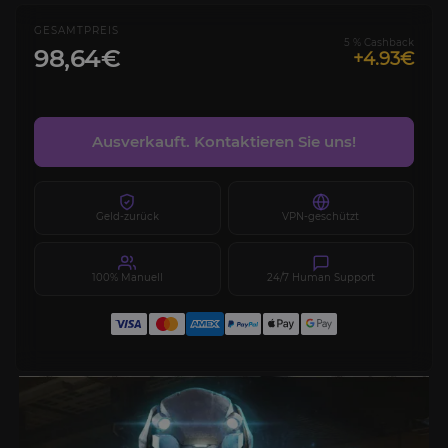
GESAMTPREIS
5 % Cashback
98,64€
+4.93€
Ausverkauft. Kontaktieren Sie uns!
Geld-zurück
VPN-geschützt
100% Manuell
24/7 Human Support