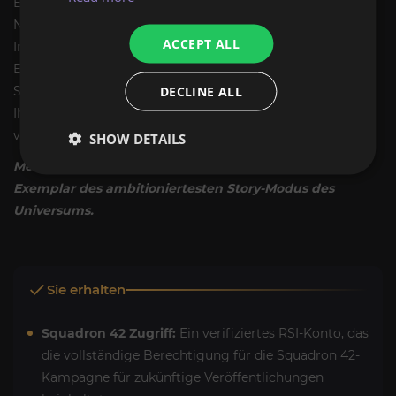
ExpCarry garantiert Ihnen einen sicheren Zugang zur UEE
Navy. Dieses Konto wurde hinsichtlich seiner
ACCEPT ALL
Inhaberhistorie verifiziert und weist keinerlei Sperren oder
Einschränkungen auf. Wir bieten Ihnen eine umfassende
DECLINE ALL
Sicherheitsübergabe und unterstützen Sie beim Ändern
Ihrer E-Mail-Adresse und Ihres Passworts, damit Sie die
volle Kontrolle über Ihre Zukunft haben.
SHOW DETAILS
Melde dich noch heute an. Sichere dir jetzt dein
Exemplar des ambitioniertesten Story-Modus des
Universums.
Sie erhalten
Squadron 42 Zugriff:
Ein verifiziertes RSI-Konto, das
die vollständige Berechtigung für die Squadron 42-
Kampagne für zukünftige Veröffentlichungen