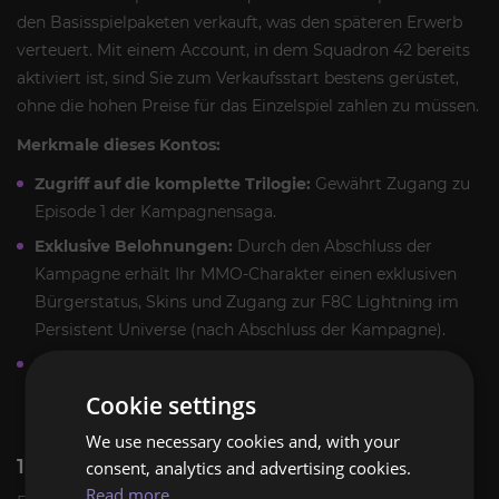
den Basisspielpaketen verkauft, was den späteren Erwerb
verteuert. Mit einem Account, in dem Squadron 42 bereits
aktiviert ist, sind Sie zum Verkaufsstart bestens gerüstet,
ohne die hohen Preise für das Einzelspiel zahlen zu müssen.
Merkmale dieses Kontos:
Zugriff auf die komplette Trilogie:
Gewährt Zugang zu
Episode 1 der Kampagnensaga.
Exklusive Belohnungen:
Durch den Abschluss der
Kampagne erhält Ihr MMO-Charakter einen exklusiven
Bürgerstatus, Skins und Zugang zur F8C Lightning im
Persistent Universe (nach Abschluss der Kampagne).
Zero Grind:
Genieße einen sorgfältig
zusammengestellten Story-Modus, in dem du keine
Cookie settings
aUEC farmen musst – nur pure Action und Storytelling.
We use necessary cookies and, with your
100% SICHERE ÜBERGABEGARANTIE
consent, analytics and advertising cookies.
Read more