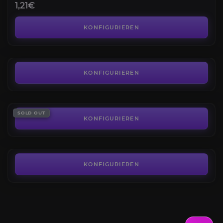
1,21€
Wikelo Schiffe
4.6
KONFIGURIEREN
AB
8,97€
Account mit F8 Lightning ILW
4.3
KONFIGURIEREN
AB
241,91€
Star Citizen Ruf
SOLD OUT
4.5
KONFIGURIEREN
AB
8,90€
KONFIGURIEREN