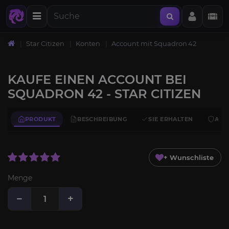
Star Citizen
Konten
Account mit Squadron 42
KAUFE EINEN ACCOUNT BEI
SQUADRON 42 - STAR CITIZEN
PRODUKT
BESCHREIBUNG
SIE ERHALTEN
ANF
+ Wunschliste
Menge
−
+