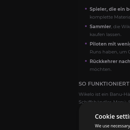
Spieler, die ein
komplette Material
Sammler
, die Wi
kaufen lassen.
Piloten mit weni
Runs haben, um C
Rückkehrer nac
möchten.
SO FUNKTIONIERT
Wikelo ist ein Banu-Hä
Schiffshändler-Menü. S
Einen bestimmten 
Cookie sett
Die exakt gefordert
We use necessary 