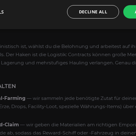
lo Favors oder MG Scrip und mehr.
LS
DECLINE ALL
taufzug des Emporiums abgeben.
-Fahrzeug oder -Item erhalten, das im
lokalen Inventar
di
istisch ist, wählst du die Belohnung und arbeitest auf ih
lls. Der Haken ist die Logistik: Contracts können große M
ge Lagerung und mehrstufiges Hauling verlangen. Genau di
ALTEN
al-Farming
— wir sammeln jede benötigte Zutat für dein
rze, Drops, Facility-Loot, spezielle Währungs-Items) über e
d-Claim
— wir geben die Materialien am richtigen Empo
de ab, sodass das Reward-Schiff oder -Fahrzeug in deine