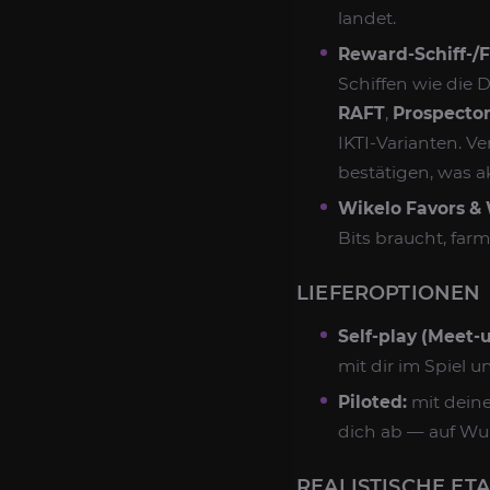
landet.
Reward-Schiff-/
Schiffen wie die 
RAFT
,
Prospecto
IKTI-Varianten. V
bestätigen, was akt
Wikelo Favors &
Bits braucht, farm
LIEFEROPTIONEN
Self-play (Meet-u
mit dir im Spiel 
Piloted:
mit deine
dich ab — auf Wun
REALISTISCHE ETA