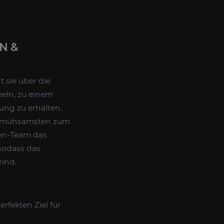
N &
 sie über die
meln, zu einem
ng zu erhalten.
der mühsamsten zum
en-Team das
sodass das
ind.
rfekten Ziel für