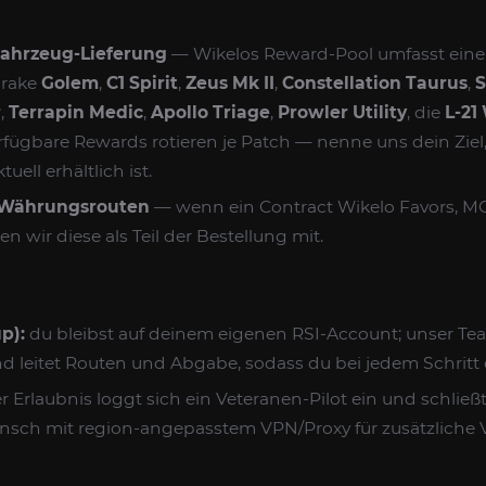
Fahrzeug-Lieferung
— Wikelos Reward-Pool umfasst eine b
Drake
Golem
,
C1 Spirit
,
Zeus Mk II
,
Constellation Taurus
,
S
r
,
Terrapin Medic
,
Apollo Triage
,
Prowler Utility
, die
L-21
erfügbare Rewards rotieren je Patch — nenne uns dein Ziel
uell erhältlich ist.
 Währungsrouten
— wenn ein Contract Wikelo Favors, MG 
en wir diese als Teil der Bestellung mit.
p):
du bleibst auf deinem eigenen RSI-Account; unser Tea
und leitet Routen und Abgabe, sodass du bei jedem Schritt 
r Erlaubnis loggt sich ein Veteranen-Pilot ein und schließt
sch mit region-angepasstem VPN/Proxy für zusätzliche Ve