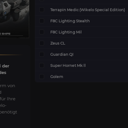
Terrapin Medic (Wikelo Special Edition)
F8C Lighting Stealth
F8C Lighting Mil
Zeus CL
Guardian QI
Super Hornet Mk ll
i der
des
Golem
:
arm von
d
für Ihre
lo-
 benötigt