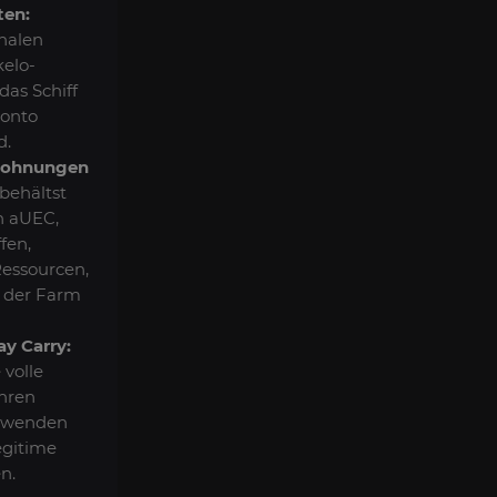
ten:
inalen
elo-
das Schiff
Konto
d.
elohnungen
behältst
en aUEC,
fen,
essourcen,
 der Farm
ay Carry:
 volle
Ihren
erwenden
egitime
n.