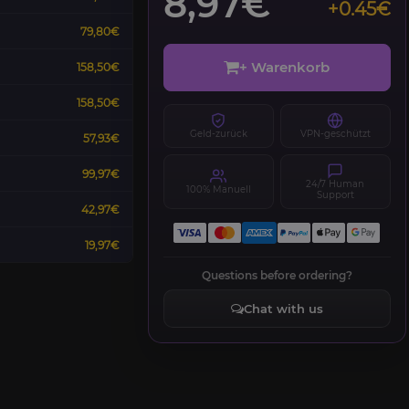
8,97€
+0.45€
79,80€
+ Warenkorb
158,50€
158,50€
Geld-zurück
VPN-geschützt
57,93€
99,97€
24/7 Human
100% Manuell
Support
42,97€
19,97€
Questions before ordering?
Chat with us