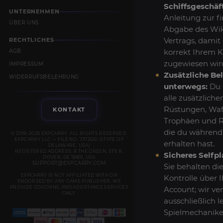
Schiffsgeschäf
UNTERNEHMEN
Anleitung zur f
ÜBER UNS
Abgabe des Wik
Vertrags, damit 
RECHTLICHES
korrekt Ihrem 
AGB
zugewiesen wir
IMPRESSUM
Zusätzliche B
WIDERRUFSBELEHRUNG
unterwegs:
Du 
alle zusätzlich
Rüstungen, Waf
KONTAKT
Trophäen und R
die du während
© 2019–2026 EXPCARRY. ALL RIGHTS RESERVED.
EXPCARRY LLC — FILE NO. 7372610 (STATE OF
erhalten hast.
DELAWARE, USA)
REGISTERED ADDRESS: 8 THE GREEN, STE B,
Sicheres Selfpl
DOVER, DE 19901, USA
SUPPORT@EXPCARRY.COM
Sie behalten die
EXPCARRY IS NOT AFFILIATED WITH OR
Kontrolle über 
ENDORSED BY ANY GAME PUBLISHER. WE
PROVIDE COACHING AND ASSISTANCE SERVICES
Account; wir v
ONLY.
ausschließlich l
Spielmechanike