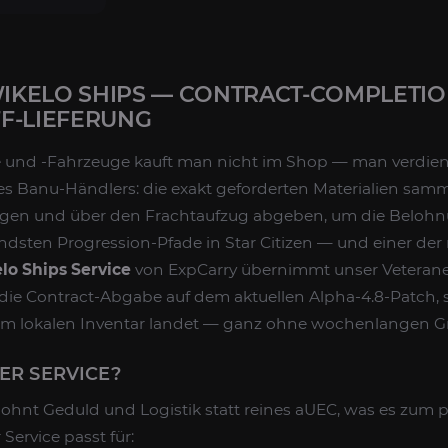
WIKELO SHIPS — CONTRACT-COMPLETIO
F-LIEFERUNG
 und -Fahrzeuge kauft man nicht im Shop — man verdient
es Banu-Händlers: die exakt geforderten Materialien sam
gen und über den Frachtaufzug abgeben, um die Belohnu
nendsten Progression-Pfade in Star Citizen — und einer 
lo Ships Service
von ExpCarry übernimmt unser Veteran
ie Contract-Abgabe auf dem aktuellen Alpha-4.8-Patch, 
em lokalen Inventar landet — ganz ohne wochenlangen Gr
ER SERVICE?
hnt Geduld und Logistik statt reines aUEC, was es zum pe
Service passt für: