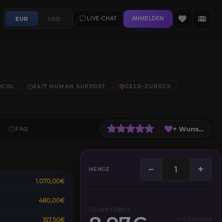
EUR
USD
LIVE-CHAT
ANMELDEN
OCOL
24/7 HUMAN SUPPORT
GELD-ZURÜCK
+ Wunschliste
FAQ
−
+
MENGE
1.070,00€
480,00€
GESAMTPREIS
157,50€
5 % Cashback