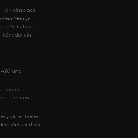
 ein einzelnes,
großen Mengen
liche Schätzung
lität oder ein
4.8.1 und
zen region-
ch auf deinem
ren, daher bieten
dein Ziel vor dem