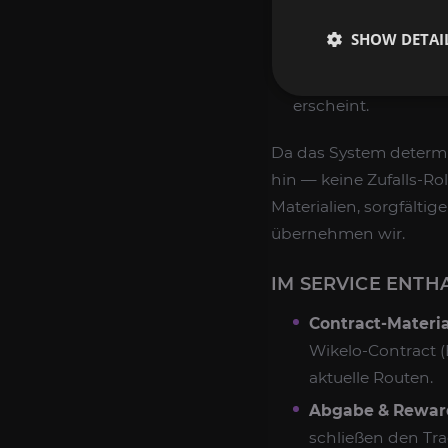
Währungen wie Wike
SHOW DETAI
Sie über den Frach
Das Reward-Schiff, 
erscheint.
Da das System determin
hin — keine Zufalls-Ro
Materialien, sorgfälti
übernehmen wir.
IM SERVICE ENTH
Contract-Materi
Wikelo-Contract (E
aktuelle Routen.
Abgabe & Rewar
schließen den Tra