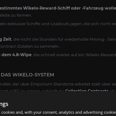
 bestimmtes Wikelo-Reward-Schiff oder -Fahrzeug woll
liste zu farmen.
kelo-exklusive Schiffe und Loadouts jagen, die sich nicht e
g Zeit
, die nicht die Stunden für wiederholte Mining-, Sa
ontract-Zutaten zu sammeln.
h dem 4.8-Wipe
, die schnell wieder auf ein Wikelo-Rewar
 DAS WIKELO-SYSTEM
ndler, der über Emporium-Standorte arbeitet statt über e
tatt aUEC zu zahlen, schließt du
Collection Contracts
ab:
Trade an einem Wikelo Emporium annehmen.
ings
en Items sammeln — abgebaute Erze, Combat-Drops, Facilit
cookies and, with your consent, analytics and advertising cookie