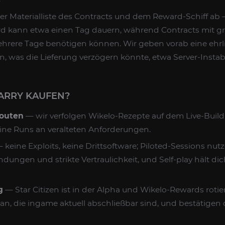
r Materialliste des Contracts und dem Reward-Schiff ab —
rd kann etwa einen Tag dauern, während Contracts mit 
mehrere Tage benötigen können. Wir geben vorab eine ehr
n, was die Lieferung verzögern könnte, etwa Server-Instabi
ARRY KAUFEN?
Routen
— wir verfolgen Wikelo-Rezepte auf dem Live-Build 
ne Runs an veralteten Anforderungen.
 keine Exploits, keine Drittsoftware; Piloted-Sessions nut
dungen und strikte Vertraulichkeit, und Self-play hält di
g
— Star Citizen ist in der Alpha und Wikelo-Rewards rotie
 an, die ingame aktuell abschließbar sind, und bestätigen 