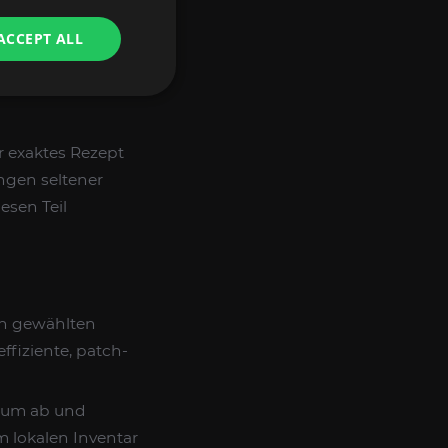
ACCEPT ALL
eses Emporiums
r exaktes Rezept
engen seltener
esen Teil
en gewählten
ffiziente, patch-
rium ab und
m lokalen Inventar