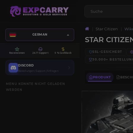
Star Citizen
Wike
GERMAN
STAR CITIZ
SSL-GESICHERT
Rezensionen
24/7 Support
5 % Cashback
30.000+
BESTELLUN
DISCORD
Bestellungen | Support | Anfragen
PRODUKT
BESCH
MENU KONNTE NICHT GELADEN
WERDEN