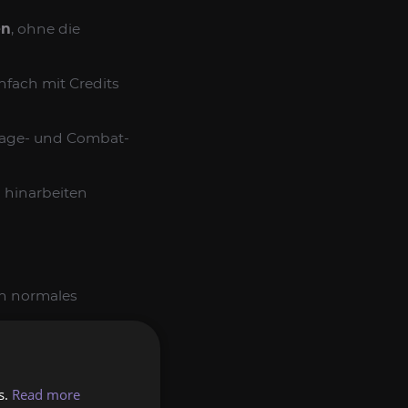
en
, ohne die
infach mit Credits
lvage- und Combat-
d hinarbeiten
in normales
y-Items, spezielle
s.
Read more