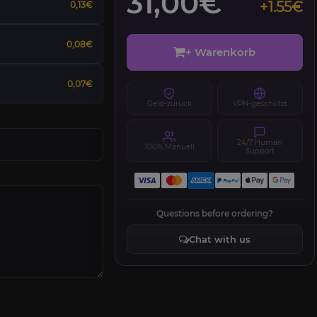
31,00€
+1.55€
0,13€
0,08€
+ Warenkorb
0,07€
Geld-zurück
VPN-geschützt
24/7 Human
100% Manuell
Support
Questions before ordering?
Chat with us