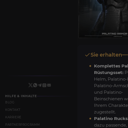
Sie erhalten
Komplettes Pal
Rüstungsset:
Pa
Helm, Palatino-
Palatino-Armsc
und Palatino-
HILFE & INHALTE
Beinschienen 
BLOG
Ihrem Charakte
KONTAKT
zugestellt.
KARRIERE
Palatino Rucks
dazu passende,
PARTNERPROGRAMM