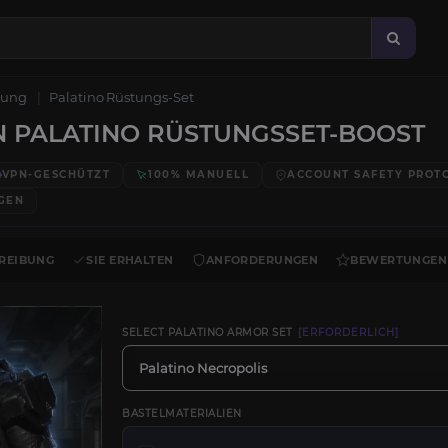
tung
Palatino Rüstungs‑Set
EN PALATINO RÜSTUNGSSET-BOOST
VPN-GESCHÜTZT
100% MANUELL
ACCOUNT SAFETY PROT
GEN
REIBUNG
SIE ERHALTEN
ANFORDERUNGEN
BEWERTUNGEN
SELECT PALATINO ARMOR SET
[ERFORDERLICH]
Palatino Necropolis
BASTELMATERIALIEN