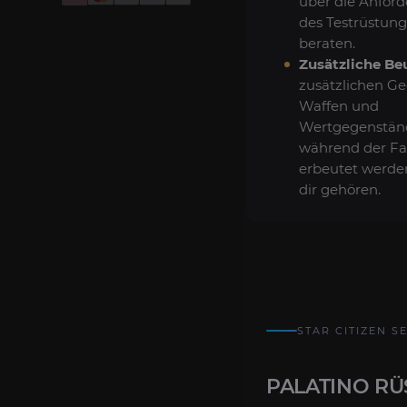
über die Anfor
des Testrüstung
beraten.
Zusätzliche Be
zusätzlichen G
Waffen und
Wertgegenständ
während der F
erbeutet werde
dir gehören.
STAR CITIZEN S
PALATINO RÜ