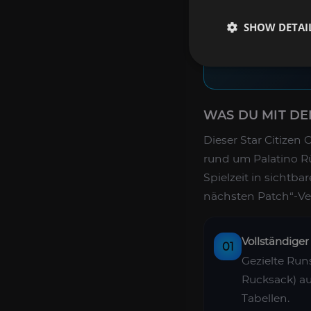
Raiders. Pilotierte
Optionen werden 
SHOW DETAI
Anfrage besproch
WAS DU MIT D
Dieser Star Citizen 
rund um Palatino R
Spielzeit in sichtb
nächsten Patch“-Ve
Vollständige
01
Gezielte Run
Rucksack) au
Tabellen.