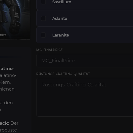
Savrilium
Aslarite
Laranite
MC_FINALPRICE
atino-
RÜSTUNGS-CRAFTING-QUALITÄT
latino-
Kern,
hienen
werden
r
ack:
Der
 robuste