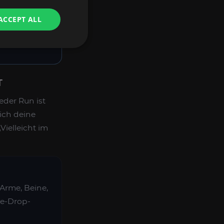
einer EU/US-
 flexiblen
ACCEPT ALL
schiedene
T
eder Run ist
ich deine
Vielleicht im
 Arme, Beine,
ve-Drop-