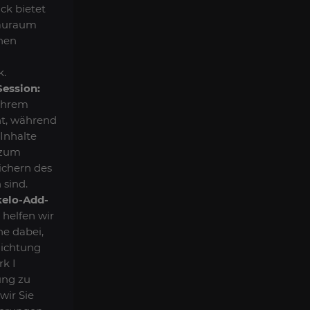
ck bietet
tauraum
inen
k.
Session:
 Ihrem
t, während
Inhalte
 zum
ichern des
 sind.
kelo-Add-
helfen wir
e dabei,
Richtung
rk I
ung zu
wir Sie