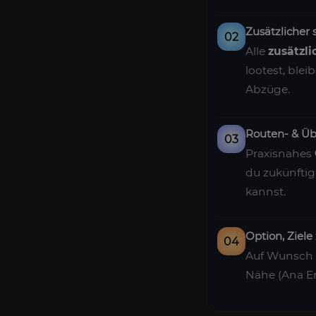
Zusätzlicher 
02
Alle
zusätzl
lootest, ble
Abzüge.
Routen- & Üb
03
Praxisnahes
du zukünftig
kannst.
Option, Ziel
04
Auf Wunsch 
Nähe (Ana En