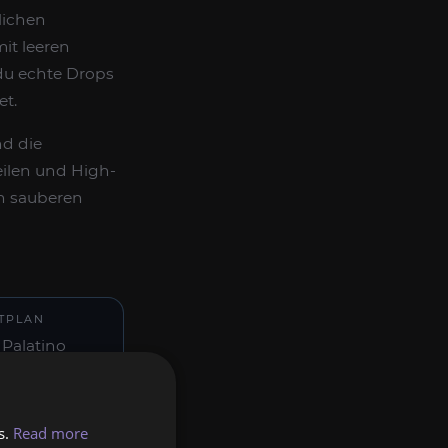
lichen
it leeren
du echte Drops
et.
nd die
eilen und High-
nen sauberen
ITPLAN
 Palatino
t aus
1–2
 Sessions
m Paket),
s.
Read more