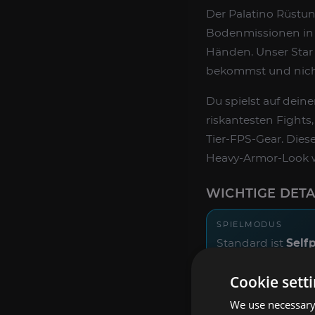
Der Palatino Rüstung
Bodenmissionen i
Händen. Unser Star 
bekommst und nicht
Du spielst auf dei
riskantesten Fights
Tier-FPS-Gear. Diese
Heavy-Armor-Look w
WICHTIGE DETA
SPIELMODUS
Standard ist
Self
bleibst auf deine
Cookie sett
Account und spiel
Squad mit 2–3 er
We use necessary 