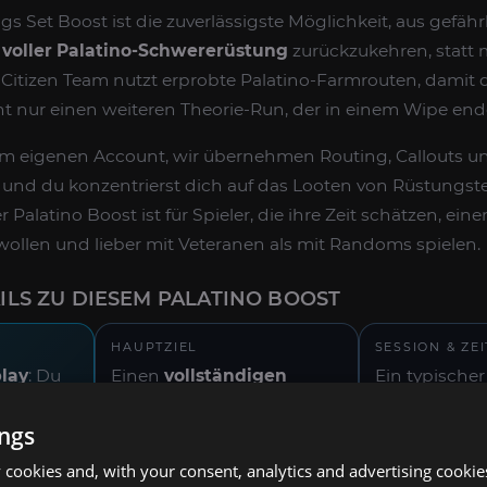
s Set Boost ist die zuverlässigste Möglichkeit, aus gefähr
n
voller Palatino-Schwererüstung
zurückzukehren, statt m
Citizen Team nutzt erprobte Palatino-Farmrouten, damit 
 nur einen weiteren Theorie-Run, der in einem Wipe end
nem eigenen Account, wir übernehmen Routing, Callouts u
, und du konzentrierst dich auf das Looten von Rüstungst
r Palatino Boost ist für Spieler, die ihre Zeit schätzen, ei
ollen und lieber mit Veteranen als mit Randoms spielen.
ILS ZU DIESEM PALATINO BOOST
HAUPTZIEL
SESSION & ZE
play
: Du
Einen
vollständigen
Ein typischer
m
Palatino-Rüstungslook
Boost besteh
ings
st im
erreichen und so viel High-
fokussierten
fahrenen
Tier-FPS-Loot wie möglich
(abhängig vo
cookies and, with your consent, analytics and advertising cookie