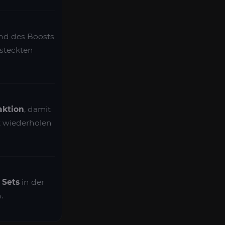
end des Boosts
rsteckten
aktion
, damit
t wiederholen
 Sets
in der
.