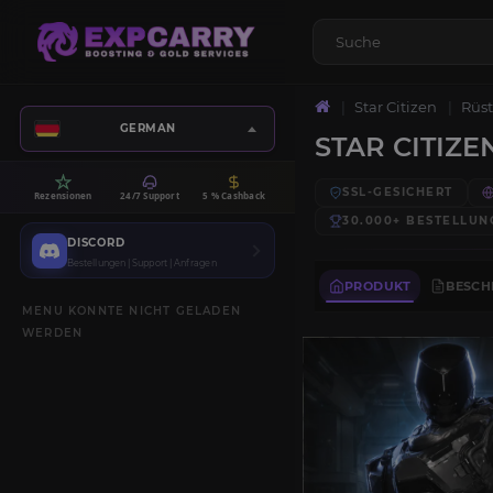
Star Citizen
Rüs
GERMAN
STAR CITIZ
SSL-GESICHERT
Rezensionen
24/7 Support
5 % Cashback
30.000+
BESTELLUN
DISCORD
Bestellungen | Support | Anfragen
PRODUKT
BESCH
MENU KONNTE NICHT GELADEN
WERDEN