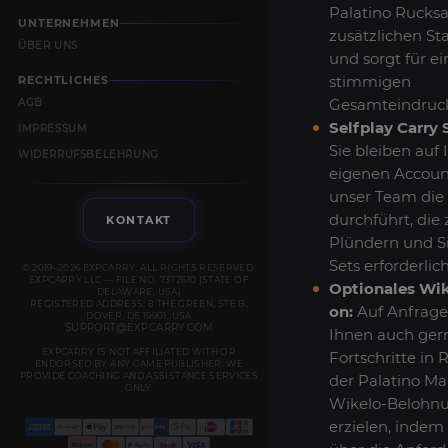
Palatino Rucksa
UNTERNEHMEN
zusätzlichen S
ÜBER UNS
und sorgt für e
stimmigen
RECHTLICHES
Gesamteindruc
AGB
Selfplay Carry 
IMPRESSUM
Sie bleiben auf
WIDERRUFSBELEHRUNG
eigenen Accoun
unser Team die 
durchführt, die
KONTAKT
Plündern und S
Sets erforderlich
© 2019–2026 EXPCARRY. ALL RIGHTS RESERVED.
EXPCARRY LLC — FILE NO. 7372610 (STATE OF
Optionales Wi
DELAWARE, USA)
REGISTERED ADDRESS: 8 THE GREEN, STE B,
on:
Auf Anfrage 
DOVER, DE 19901, USA
SUPPORT@EXPCARRY.COM
Ihnen auch gern
EXPCARRY IS NOT AFFILIATED WITH OR
Fortschritte in 
ENDORSED BY ANY GAME PUBLISHER. WE
PROVIDE COACHING AND ASSISTANCE SERVICES
der Palatino Ma
ONLY.
Wikelo-Belohn
erzielen, indem 