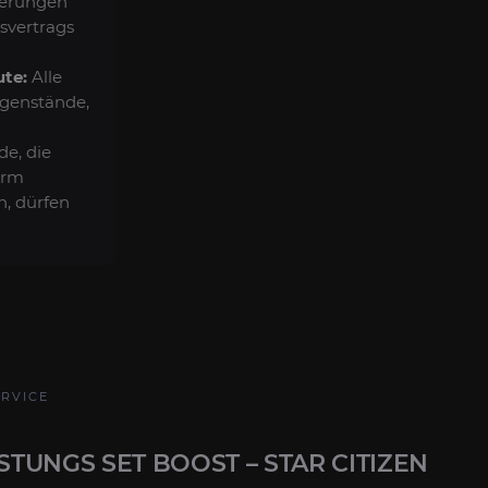
derungen
svertrags
ute:
Alle
egenstände,
e, die
arm
n, dürfen
ERVICE
STUNGS SET BOOST – STAR CITIZEN