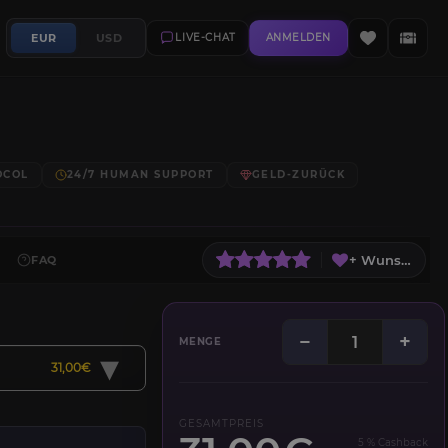
EUR
USD
LIVE-CHAT
ANMELDEN
OCOL
24/7 HUMAN SUPPORT
GELD-ZURÜCK
+ Wunschliste
FAQ
−
+
MENGE
▾
31,00€
GESAMTPREIS
5 % Cashback