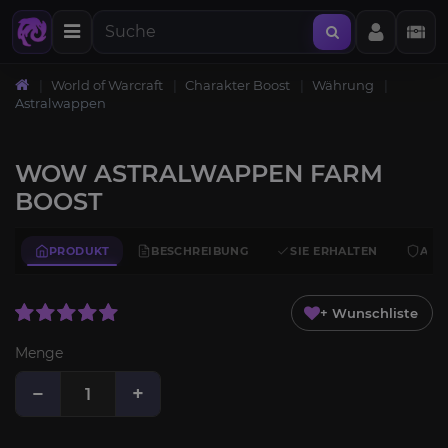
World of Warcraft
Charakter Boost
Währung
Astralwappen
WOW ASTRALWAPPEN FARM
BOOST
PRODUKT
BESCHREIBUNG
SIE ERHALTEN
ANF
+ Wunschliste
Menge
−
+