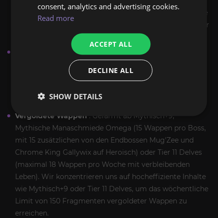
Mythisch 0, normale Manaschmiede Omega und
consent, analytics and advertising cookies.
Gewölbe der Stufen 1–5. Wir bevorzugen effiziente Wege
Read more
wie wöchentliche Weltereignisse oder Gewölbe niedriger
Stufen für eine schnelle Ansammlung.
ACCEPT ALL
Runenwappen
: Gefarmt durch mythische +2 bis +8
Schlüsselsteine, heroische Manaschmiede Omega oder
DECLINE ALL
Gewölbe der Stufen 6–7. Wir optimieren Läufe auf
Geschwindigkeit und zielen auf Dungeons wie
„Stadt
SHOW DETAILS
der Fäden“
oder
„Ara-Kara“
für schnelle Abschlüsse ab.
Vergoldete Wappen
: Gefarmt ab Mythisch+9,
Mythische Manaschmiede Omega (15 Wappen pro Boss,
mit 15 zusätzlichen von den Endbossen Mug'Zee und
Chrome King Gallywix auf Heroisch) oder Tier 11 Delves
(maximal 18 Wappen pro Woche mit verbleibenden
Leben). Wir konzentrieren uns auf hocheffiziente Inhalte
wie Mythisch+9 oder Tier 11 Delves, um das wöchentliche
Limit von 150 Fragmenten vergoldeter Wappen zu
erreichen.