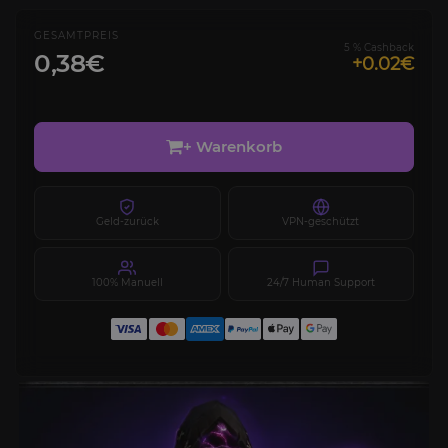
GESAMTPREIS
5 % Cashback
0,38€
+0.02€
+ Warenkorb
Geld-zurück
VPN-geschützt
100% Manuell
24/7 Human Support