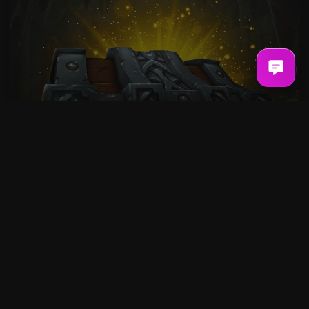
Midnight Gold [EU]
0,03€