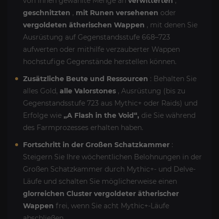
von Ihnen gewählte Menge an
verwitterten
,
geschnitzten
,
mit Runen versehenen
oder
vergoldeten ätherischen Wappen
, mit denen Sie
Ausrüstung auf Gegenstandsstufe 668–723
aufwerten oder mithilfe verzauberter Wappen
hochstufige Gegenstände herstellen können.
Zusätzliche Beute und Ressourcen
: Behalten Sie
alles Gold,
alle Valorstones
, Ausrüstung (bis zu
Gegenstandsstufe 723 aus Mythic+ oder Raids) und
Erfolge wie
„A Flash in the Void“,
die Sie während
des Farmprozesses erhalten haben.
Fortschritt in der Großen Schatzkammer
:
Steigern Sie Ihre wöchentlichen Belohnungen in der
Großen Schatzkammer durch Mythic+- und Delve-
Läufe und schalten Sie möglicherweise einen
glorreichen Cluster vergoldeter ätherischer
Wappen
frei, wenn Sie acht Mythic+-Läufe
abschließen.