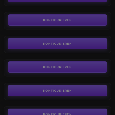
AB
12,00€
Nexuskönig Salhadaar Töten
4.8
KONFIGURIEREN
AB
4,49€
Manaschmiede Omega Mythisch
4.5
KONFIGURIEREN
AB
37,50€
Dimensius Töten
4.5
KONFIGURIEREN
AB
6,00€
Manaschmiede Omega Voll Ausrüstungs
4.6
KONFIGURIEREN
AB
494,99€
Bösartiger Leerenkrabbler
4.6
KONFIGURIEREN