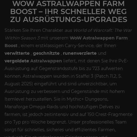
WOW ASTRALWAPPEN FARM
BOOST – IHR SCHNELLER WEG
ZU AUSRÜSTUNGS-UPGRADES
Stärken Sie Ihren Charakter
aus World of Warcraft: The War
Within Season 3
mit unserem
WoW Astralwappen Farm
Boost
, einem erstklassigen Carry-Service, der Ihnen
verwitterte
,
geschnitzte
,
runenverzierte
und
vergoldete
Astralwappen
liefert, mit denen Sie Ihre PvE-
Ausrüstung auf Gegenstandsstufe bis zu 723 aufwerten
können. Astralwappen wurden in Staffel 3 (Patch 11.2, 5.
August 2025) eingeführt und sind unverzichtbar, um
Ausrüstung zu verbessern und Gegenstände mit hohem
Itemlevel herzustellen. Sie in Mythic+ Dungeons,
Manaforge Omega-Raids und hochstufigen Delves zu
farmen, ist jedoch zeitintensiv und auf 150 Crest-Fragmente
pro Typ pro Woche begrenzt. Unser professionelles Team
sorgt für schnelles, sicheres und effizientes Farmen,