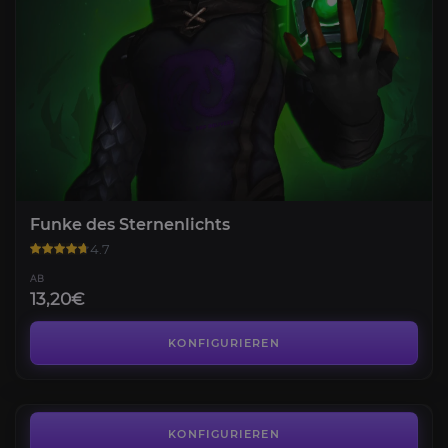
Funke des Sternenlichts
4.7
AB
13,20€
Manaschmiede Omega Normaler
4.6
KONFIGURIEREN
AB
7,19€
Manaschmiede Omega Heroisch
4.7
KONFIGURIEREN