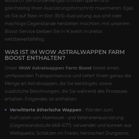
wodurch Sie stundenlanges Grinden sparen und
gleichzeitig Ihren Ausrüstungsfortschritt maximieren. Egal,
ob Sie auf Best-in-Slot (BiS)-Ausrüstung aus sind oder
mächtige Gegenstände herstellen möchten, mit unserem
Boost-Service bleiben Sie in K'aresh mühelos
wettbewerbsfähig.
WAS IST IM WOW ASTRALWAPPEN FARM
BOOST ENTHALTEN?
Unser
WoW Astralwappen Farm Boost
bietet einen
umfassenden Transportservice und liefert Ihnen genau die
Menge an Astralwappen, die Sie benötigen, sowie
zusätzliche Belohnungen, die Sie während des Prozesses
erhalten. Folgendes ist enthalten:
Verwitterte ätherische Wappen
: Werden zum
Aufrüsten von Abenteuer- und Veteranenausrüstung
(Gegenstandsstufe 668–677) verwendet und können aus
Weltquests, Schätzen im Freien, heroischen Dungeons,