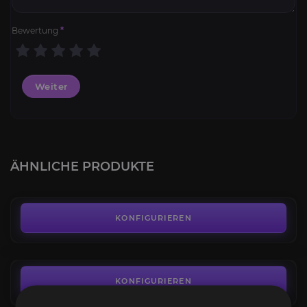
Bewertung
*
Weiter
Classic SoD Leveling 1-60
4.1
ÄHNLICHE PRODUKTE
AB
6,99€
SoD Gear
4.2
KONFIGURIEREN
AB
139,99€
Versunkener Tempel Raid
4.1
KONFIGURIEREN
AB