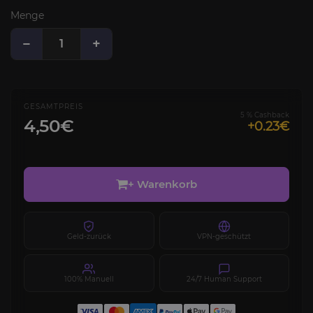
Menge
−
+
GESAMTPREIS
5 % Cashback
4,50€
+0.23€
+ Warenkorb
Geld-zurück
VPN-geschützt
100% Manuell
24/7 Human Support