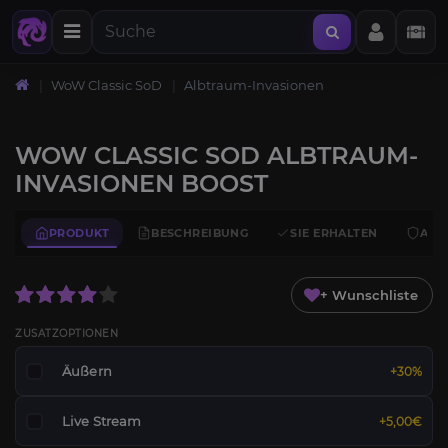
WoW Classic SoD
Albtraum-Invasionen
WOW CLASSIC SOD ALBTRAUM-
INVASIONEN BOOST
PRODUKT
BESCHREIBUNG
SIE ERHALTEN
ANF
+ Wunschliste
ZUSATZOPTIONEN
Äußern
+30%
Live Stream
+5,00€