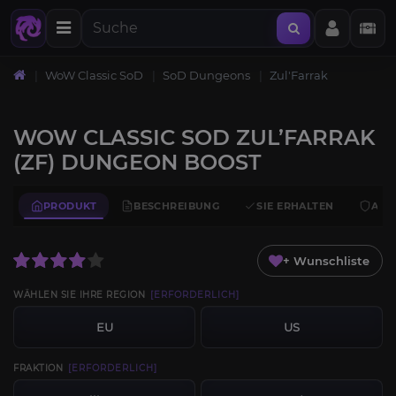
WoW Classic SoD
SoD Dungeons
Zul'Farrak
WOW CLASSIC SOD ZUL’FARRAK
(ZF) DUNGEON BOOST
PRODUKT
BESCHREIBUNG
SIE ERHALTEN
ANF
+ Wunschliste
WÄHLEN SIE IHRE REGION
[ERFORDERLICH]
EU
US
FRAKTION
[ERFORDERLICH]