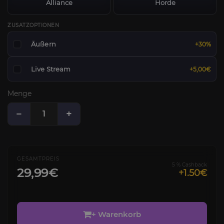
Alliance
Horde
ZUSATZOPTIONEN
Äußern
+30%
Live Stream
+5,00€
Menge
−
+
GESAMTPREIS
5 % Cashback
29,99€
+1.50€
+ Warenkorb