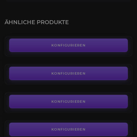
Classic SoD Leveling 1-60
4.1
ÄHNLICHE PRODUKTE
AB
6,99€
SoD Gear
4.2
KONFIGURIEREN
AB
139,99€
Blutmond PvP-Event
5.0
KONFIGURIEREN
AB
4,99€
Albtraum-Invasionen
4.3
KONFIGURIEREN
AB
4,50€
Versunkener Tempel Raid
4.1
KONFIGURIEREN