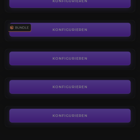
4.4
KONFIGURIEREN
AB
259,99€
SoD Gear
4.2
KONFIGURIEREN
AB
139,99€
Hexenmeister Schreckensross Reittier
4.3
KONFIGURIEREN
AB
65,00€
Tarnished Undermine Real
4.4
KONFIGURIEREN
AB
4,60€
KONFIGURIEREN