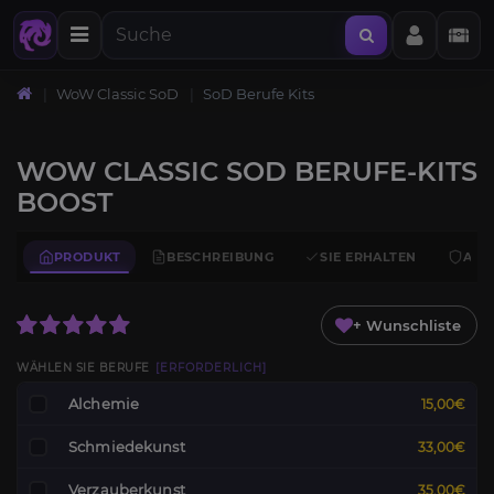
WoW Classic SoD
SoD Berufe Kits
WOW CLASSIC SOD BERUFE-KITS
BOOST
PRODUKT
BESCHREIBUNG
SIE ERHALTEN
ANF
+ Wunschliste
WÄHLEN SIE BERUFE
[ERFORDERLICH]
Alchemie
15,00€
Schmiedekunst
33,00€
Verzauberkunst
35,00€