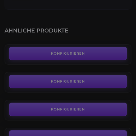
Ehren Farm
4.2
ÄHNLICHE PRODUKTE
AB
0,33€
Classic SoD Leveling 1-60
4.1
KONFIGURIEREN
AB
6,99€
SoD Berufe
3.9
KONFIGURIEREN
AB
9,99€
Kaufen SoD Gold
3.9
KONFIGURIEREN
AB
0,01€
SoD Bundle-Angebote