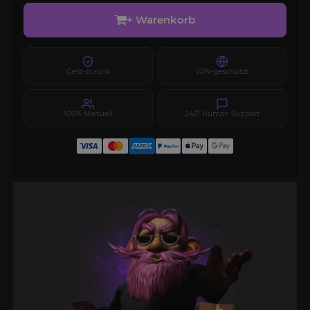
+ Warenkorb
Geld-zurück
VPN-geschützt
100% Manuell
24/7 Human Support