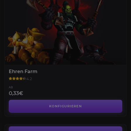
Ehren Farm
4.2
AB
0,33€
Classic SoD Leveling 1-60
4.1
KONFIGURIEREN
AB
6,99€
SoD Berufe