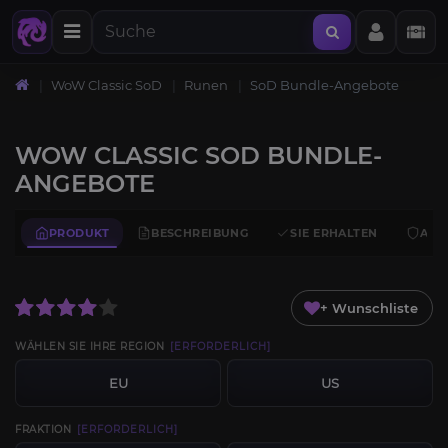
WoW Classic SoD
Runen
SoD Bundle-Angebote
WOW CLASSIC SOD BUNDLE-
ANGEBOTE
PRODUKT
BESCHREIBUNG
SIE ERHALTEN
ANF
+ Wunschliste
WÄHLEN SIE IHRE REGION
[ERFORDERLICH]
EU
US
FRAKTION
[ERFORDERLICH]