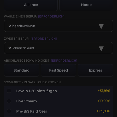
Alliance
Horde
WÄHLE EINEN BERUF:
[ERFORDERLICH]
▾
⚙️ Ingenieurskunst
ZWEITER BERUF:
[ERFORDERLICH]
▾
⚒️ Schmiedekunst
ABSCHLUSSGESCHWINDIGKEIT
[ERFORDERLICH]
Standard
Fast Speed
Express
SOD-PAKET – ZUSÄTZLICHE OPTIONEN
Leveln 1-50 hinzufügen
+63,99€
Live Stream
+10,00€
Pre-BiS Raid Gear
+159,99€