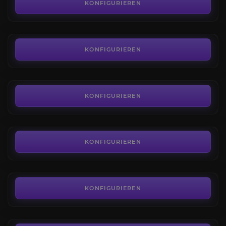
3.9
KONFIGURIEREN
AB
9,99€
Kaufen SoD Gold
3.9
KONFIGURIEREN
AB
0,01€
SoD Berufe Kits
4.8
KONFIGURIEREN
AB
9,99€
SoD Gear
4.2
KONFIGURIEREN
AB
139,99€
Geschmolzener Kern Einstimmungs
4.3
KONFIGURIEREN
AB
8,99€
Tarnished Undermine Real