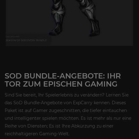
SOD BUNDLE-ANGEBOTE: IHR
TOR ZUM EPISCHEN GAMING
Sind Sie bereit, Ihr Spielerlebnis zu verändern? Lernen Sie
das SoD Bundle-Angebote von ExpCarry kennen. Dieses
Paket ist auf Gamer zugeschnitten, die tiefer eintauchen
und intelligenter spielen möchten. Es ist mehr als nur eine
Reihe von Diensten; Es ist Ihre Abkürzung zu einer
reichhaltigeren Gaming-Welt.