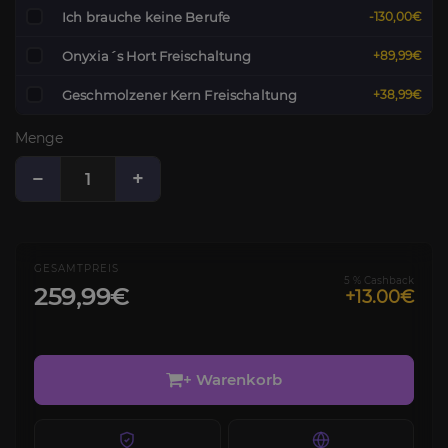
Ich brauche keine Berufe
-130,00€
Onyxia´s Hort Freischaltung
+89,99€
Geschmolzener Kern Freischaltung
+38,99€
Menge
−
+
GESAMTPREIS
5 % Cashback
259,99€
+13.00€
+ Warenkorb