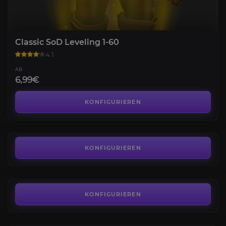
Classic SoD Leveling 1-60
4.1
AB
6,99€
SoD Gear
4.2
KONFIGURIEREN
AB
139,99€
Onyxias Hort Attunement
3.8
KONFIGURIEREN
AB
21,99€
Geschmolzener Kern Einstimmungs
4.3
KONFIGURIEREN
AB
8,99€