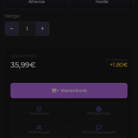
Alliance
Horde
Menge
−
+
GESAMTPREIS
5 % Cashback
35,99€
+1.80€
+ Warenkorb
Geld-zurück
VPN-geschützt
100% Manuell
24/7 Human Support