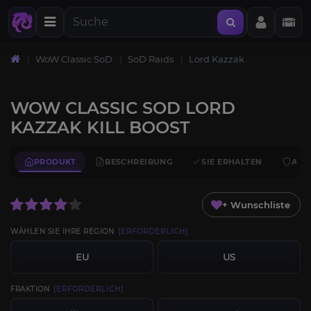
WoW Classic SoD
SoD Raids
Lord Kazzak
WOW CLASSIC SOD LORD
KAZZAK KILL BOOST
PRODUKT
BESCHREIBUNG
SIE ERHALTEN
ANF
+ Wunschliste
WÄHLEN SIE IHRE REGION
[ERFORDERLICH]
EU
US
FRAKTION
[ERFORDERLICH]