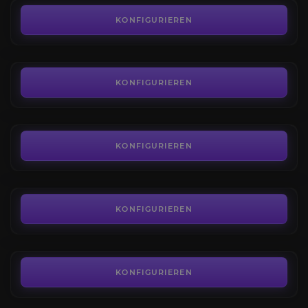
Geschmolzener Kern
4.2
KONFIGURIEREN
AB
209,00€
Onyxias Hort
3.7
KONFIGURIEREN
AB
81,00€
Azuregos
4.4
KONFIGURIEREN
AB
35,99€
Stratholme
4.4
KONFIGURIEREN
AB
12,49€
KONFIGURIEREN