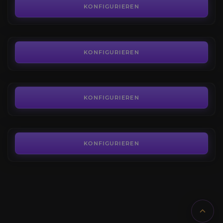
4.0
KONFIGURIEREN
AB
35,99€
Azuregos
4.4
KONFIGURIEREN
AB
35,99€
Sulfuras, Hand von Ragnaros
4.0
KONFIGURIEREN
AB
1.495,00€
KONFIGURIEREN