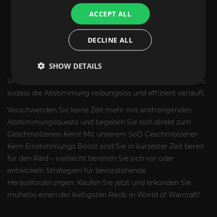
Fragment – minimales Spiel, Enzyklopädie Gamma,
ACCEPT ALL
um das Ziel zu erreichen.
Kehre zu Lothos Riftwaker zurück
: Verlasse die
DECLINE ALL
Blackrocktiefen und gib die Quest dann an Lothos
Riftwaker ab – er ermöglicht dir nun eine direkte
Teleportation in den Geschmolzenen Kern.
SHOW DETAILS
Unser Boost-Service kümmert sich um all diese Probleme,
sodass die Abstimmung reibungslos und effizient verläuft.
Verschwenden Sie keine Zeit mehr mit anstrengenden
Abstimmungsquests und begeben Sie sich direkt zum
Geschmolzenen Kern! Mit unserem SoD Geschmolzener
Kern Einstimmungs Boost sind Sie in kürzester Zeit bereit
für den Raid – vielleicht bereiten Sie sich vor oder
entwickeln Strategien für bevorstehende
Herausforderungen. Kaufen Sie jetzt und erkunden Sie
mühelos einen der kultigsten Raids in World of Warcraft!