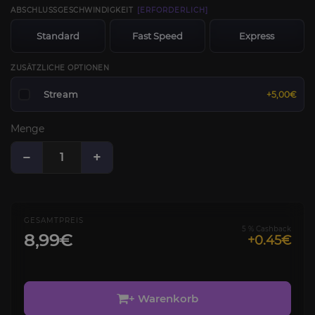
ABSCHLUSSGESCHWINDIGKEIT
[ERFORDERLICH]
Standard
Fast Speed
Express
ZUSÄTZLICHE OPTIONEN
Stream
+5,00€
Menge
−
+
GESAMTPREIS
5 % Cashback
8,99€
+0.45€
+ Warenkorb