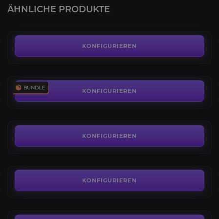
4.1
ÄHNLICHE PRODUKTE
AB
6,99€
SoD Bundle-Angebote
4.4
KONFIGURIEREN
AB
259,99€
Onyxias Hort Attunement
3.8
KONFIGURIEREN
AB
21,99€
Geschmolzener Kern
4.2
KONFIGURIEREN
AB
209,00€
Onyxias Hort
3.7
KONFIGURIEREN
AB
81,00€
Lord Kazzak