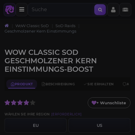
WoW Classic SoD
SoD Raids
Geschmolzener Kern Einstimmungs
WOW CLASSIC SOD
GESCHMOLZENER KERN
EINSTIMMUNGS-BOOST
PRODUKT
BESCHREIBUNG
SIE ERHALTEN
ANF
+ Wunschliste
WÄHLEN SIE IHRE REGION
[ERFORDERLICH]
EU
US