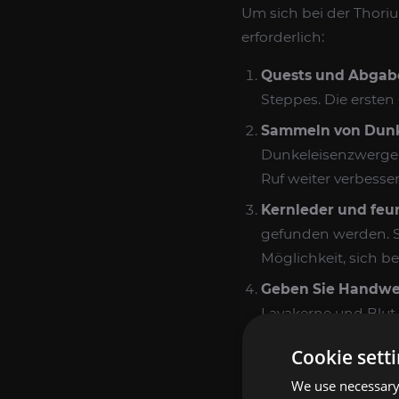
Um sich bei der Thori
erforderlich:
Quests und Abgab
Steppes. Die ersten
Sammeln von Dunk
Dunkeleisenzwergen
Ruf weiter verbesser
Kernleder und feu
gefunden werden. S
Möglichkeit, sich be
Geben Sie Handwe
Lavakerne und Blut 
Wiederholbare Qu
Cookie sett
verschiedener Art, 
We use necessary 
Einlieferungen verl