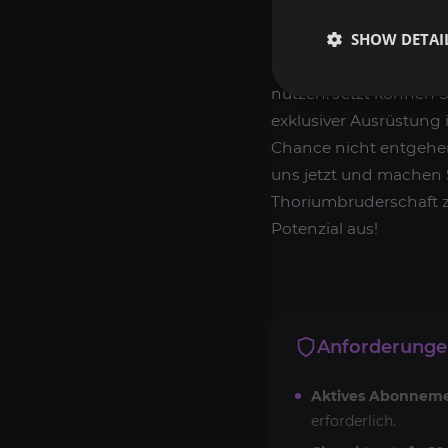
SHOW DETAI
Erreichen Sie ein hoh
hervorragenden Rufs b
nutzen. Jetzt können 
exklusiver Ausrüstung
Chance nicht entgehen,
uns jetzt und machen S
Thoriumbruderschaft z
Potenzial aus!
Anforderung
Aktives Abonnem
erforderlich.