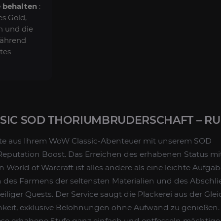
 behalten
:
es Gold,
n und die
während
tes
IC SOD THORIUMBRUDERSCHAFT – RU
ste aus Ihrem WoW Classic-Abenteuer mit unserem SOD
eputation Boost. Das Erreichen des erhabenen Status mi
World of Warcraft ist alles andere als eine leichte Aufgab
des Farmens der seltensten Materialien und des Abschli
liger Quests. Der Service saugt die Plackerei aus der Gl
hkeit, exklusive Belohnungen ohne Aufwand zu genießen.
iese erhabene Stufe ganz einfach und entfesseln mächtige