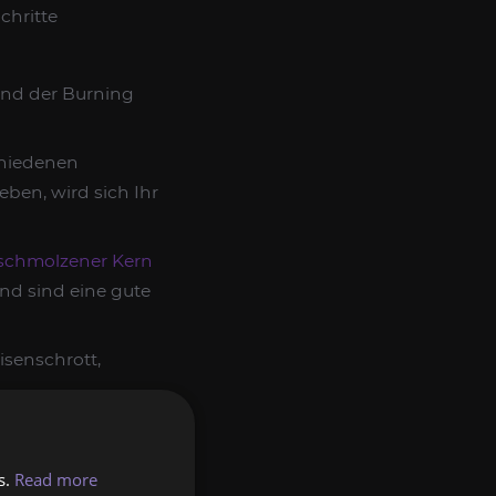
chritte
 und der Burning
chiedenen
ben, wird sich Ihr
schmolzener Kern
nd sind eine gute
senschrott,
en von Materialien
ilt werden. Diese
s.
Read more