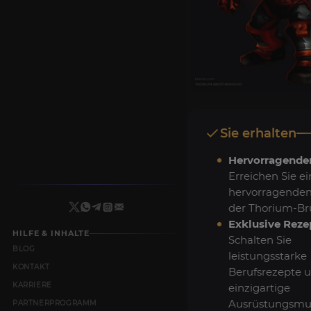
Sie erhalten
Hervorragender
Erreichen Sie e
hervorragenden
der Thorium-Br
Exklusive Reze
HILFE & INHALTE
Schalten Sie
BLOG
leistungsstarke
KONTAKT
Berufsrezepte 
KARRIERE
einzigartige
Ausrüstungsmust
PARTNERPROGRAMM