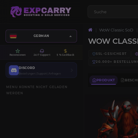
WoW Classic SoD
GERMAN
WOW CLASS
SSL-GESICHERT
Rezensionen
24/7 Support
5 % Cashback
20.000+
BESTELLUN
DISCORD
Bestellungen | Support | Anfragen
PRODUKT
BESCH
MENU KONNTE NICHT GELADEN
WERDEN