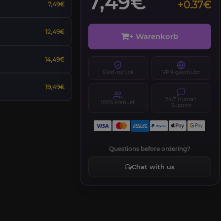
7,49€
+0.37€
7,49€
12,49€
+ Warenkorb
14,49€
Geld-zurück
VPN-geschützt
19,49€
24/7 Human
100% Manuell
Support
Questions before ordering?
Chat with us