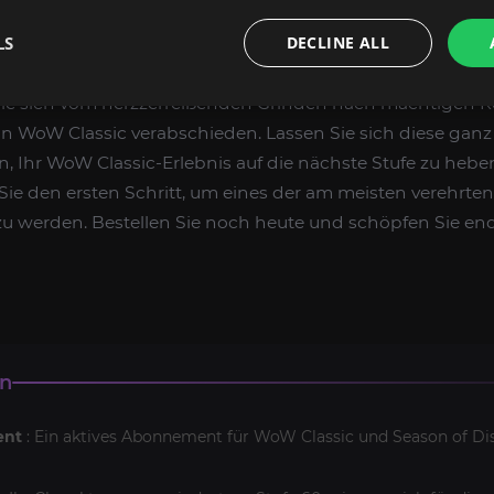
LS
DECLINE ALL
es Level im Spiel und genießen Sie extravagante Belohnun
ei der Thoriumbruderschaft, indem Sie unseren umfasse
Sie sich vom herzzerreißenden Grinden nach mächtigen 
 in WoW Classic verabschieden. Lassen Sie sich diese gan
 Ihr WoW Classic-Erlebnis auf die nächste Stufe zu heben
ie den ersten Schritt, um eines der am meisten verehrten
u werden. Bestellen Sie noch heute und schöpfen Sie end
en
ent
: Ein aktives Abonnement für WoW Classic und Season of Dis