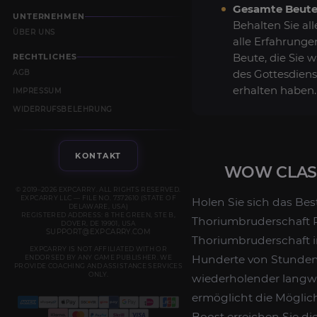
Gesamte Beute
UNTERNEHMEN
Behalten Sie all
ÜBER UNS
alle Erfahrunge
Beute, die Sie 
RECHTLICHES
des Gottesdiens
AGB
erhalten haben.
IMPRESSUM
WIDERRUFSBELEHRUNG
KONTAKT
WOW CLASS
© 2019–2026 EXPCARRY. ALL RIGHTS RESERVED.
EXPCARRY LLC — FILE NO. 7372610 (STATE OF
Holen Sie sich das Be
DELAWARE, USA)
REGISTERED ADDRESS: 8 THE GREEN, STE B,
Thoriumbruderschaft R
DOVER, DE 19901, USA
SUPPORT@EXPCARRY.COM
Thoriumbruderschaft in 
EXPCARRY IS NOT AFFILIATED WITH OR
Hunderte von Stunden 
ENDORSED BY ANY GAME PUBLISHER. WE
PROVIDE COACHING AND ASSISTANCE SERVICES
ONLY.
wiederholender langwei
ermöglicht die Möglic
Boost erreichen Sie d