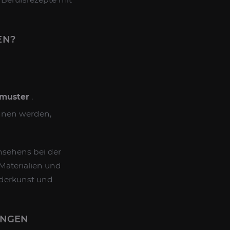
EN?
smuster
.
nnen werden,
Ansehens bei der
Materialien und
iderkunst und
ANGEN