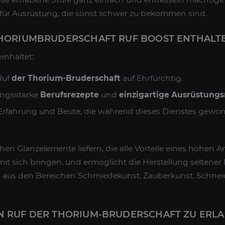
 für Ausrüstung, die sonst schwer zu bekommen sind.
 THORIUMBRUDERSCHAFT RUF BOOST ENTHALT
inhaltet:
Ruf
der Thorium-Bruderschaft
auf Ehrfürchtig.
tungsstarke
Berufsrezepte
und
einzigartige Ausrüstung
 Erfahrung und Beute, die während dieses Dienstes gewo
chen Glanzelemente liefern, die alle Vorteile eines hohen 
t sich bringen, und ermöglicht die Herstellung seltener 
n aus den Bereichen Schmiedekunst, Zauberkunst, Schne
EN RUF DER THORIUM-BRUDERSCHAFT ZU ERL