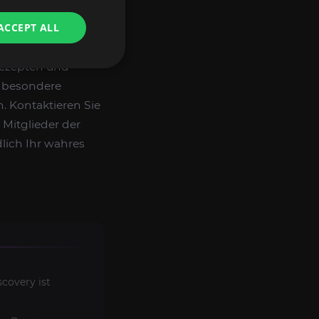
ACCEPT ALL
gen in Form eines
nden Boost-Service
Rezepten und
z besondere
. Kontaktieren Sie
 Mitglieder der
lich Ihr wahres
covery ist