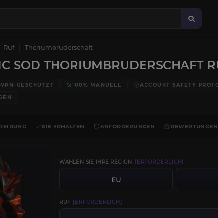
Ruf
Thoriumbruderschaft
IC SOD THORIUMBRUDERSCHAFT R
VPN-GESCHÜTZT
100% MANUELL
ACCOUNT SAFETY PROT
GEN
REIBUNG
SIE ERHALTEN
ANFORDERUNGEN
BEWERTUNGEN
WÄHLEN SIE IHRE REGION
[ERFORDERLICH]
EU
RUF
[ERFORDERLICH]