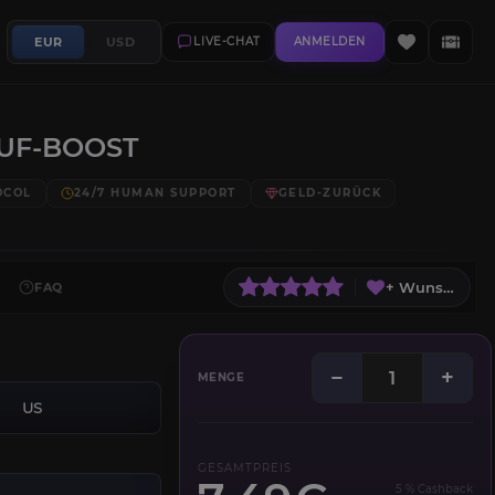
EUR
USD
LIVE-CHAT
ANMELDEN
UF-BOOST
OCOL
24/7 HUMAN SUPPORT
GELD-ZURÜCK
+ Wunschliste
FAQ
−
+
MENGE
US
GESAMTPREIS
5 % Cashback