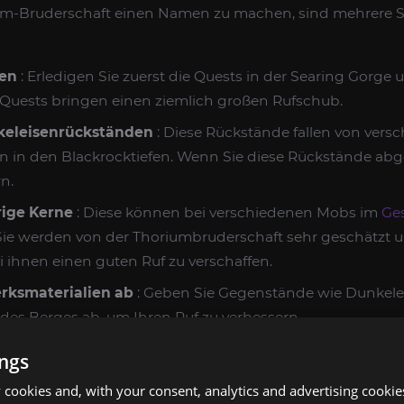
um-Bruderschaft einen Namen zu machen, sind mehrere S
en
: Erledigen Sie zuerst die Quests in der Searing Gorge
 Quests bringen einen ziemlich großen Rufschub.
eleisenrückständen
: Diese Rückstände fallen von vers
 in den Blackrocktiefen. Wenn Sie diese Rückstände abge
n.
rige Kerne
: Diese können bei verschiedenen Mobs im
Ge
ie werden von der Thoriumbruderschaft sehr geschätzt u
i ihnen einen guten Ruf zu verschaffen.
rksmaterialien ab
: Geben Sie Gegenstände wie Dunkelei
des Berges ab, um Ihren Ruf zu verbessern.
ests
: Die wiederholbaren Quests beinhalten das Einreich
ings
die von Lokhtos Darkbargainer in den Blackrocktiefen verte
cookies and, with your consent, analytics and advertising cookie
eihen einem den Status „Erhaben“.