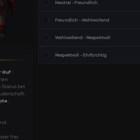
Neutral - Freundlich
Freundlich - Wohlwollend
Wohlwollend - Respektvoll
Respektvoll - Ehrfürchtig
 Ruf
:
inen
 Status bei
uderschaft.
pte
:
und
er frei.