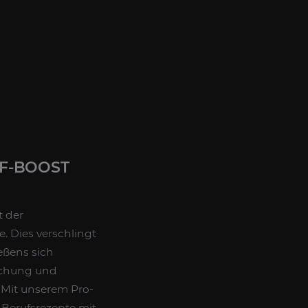
F-BOOST
t der
e. Dies verschlingt
eßens sich
eichung und
 Mit unserem Pro-
 Berufsrezepte mit