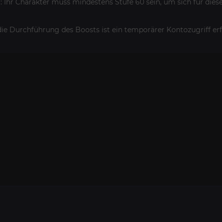
: Ihr Charakter muss mindestens Stufe 60 sein, um sich für dies
die Durchführung des Boosts ist ein temporärer Kontozugriff erf