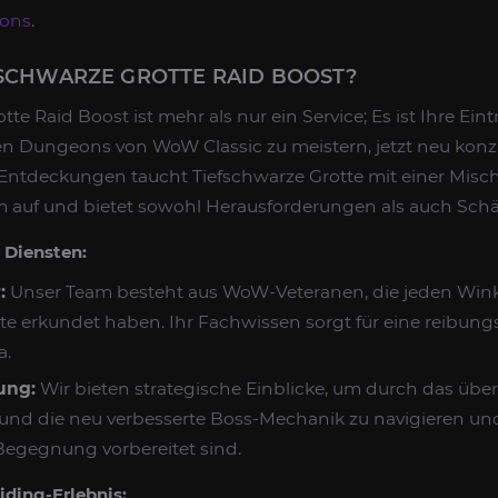
ons
.
FSCHWARZE GROTTE RAID BOOST?
te Raid Boost ist mehr als nur ein Service; Es ist Ihre Eint
n Dungeons von WoW Classic zu meistern, jetzt neu konzi
er Entdeckungen taucht Tiefschwarze Grotte mit einer Mis
auf und bietet sowohl Herausforderungen als auch Schä
 Diensten:
:
Unser Team besteht aus WoW-Veteranen, die jeden Wink
te erkundet haben. Ihr Fachwissen sorgt für eine reibung
a.
ung:
Wir bieten strategische Einblicke, um durch das über
nd die neu verbesserte Boss-Mechanik zu navigieren und 
 Begegnung vorbereitet sind.
ding-Erlebnis: