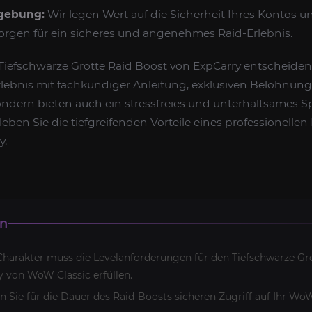
gebung:
Wir legen Wert auf die Sicherheit Ihres Kontos u
rgen für ein sicheres und angenehmes Raid-Erlebnis.
Tiefschwarze Grotte Raid Boost von ExpCarry entscheiden,
rlebnis mit fachkundiger Anleitung, exklusiven Belohnun
dern bieten auch ein stressfreies und unterhaltsames Sp
eben Sie die tiefgreifenden Vorteile eines professionellen
y.
en
harakter muss die Levelanforderungen für den Tiefschwarze Gro
y von WoW Classic erfüllen.
n Sie für die Dauer des Raid-Boosts sicheren Zugriff auf Ihr Wo