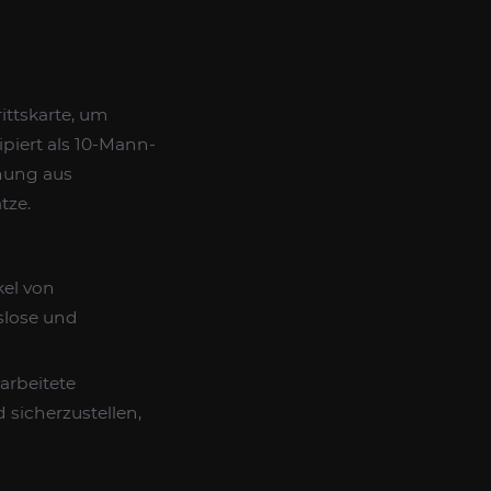
rittskarte, um
piert als 10-Mann-
chung aus
tze.
el von
slose und
arbeitete
sicherzustellen,