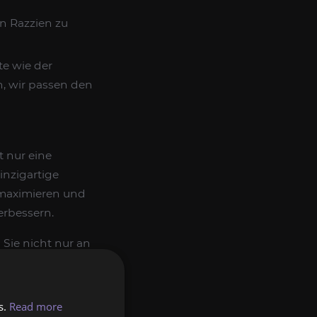
n Razzien zu
te wie der
, wir passen den
t nur eine
inzigartige
 maximieren und
erbessern.
Sie nicht nur an
anspruchsvollsten
t haben.
s.
Read more