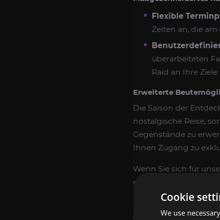
Flexible Termin
Zeiten an, die am
Benutzerdefinier
überarbeiteten F
Raid an Ihre Ziele
Erweiterte Beutemögli
Die Saison der Entdeck
nostalgische Reise, so
Gegenstände zu erwerb
Ihnen Zugang zu exklus
Wenn Sie sich für uns
einem Raid teil; Sie sc
Cookie sett
und lohnendsten Dung
We use necessary 