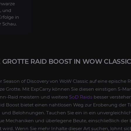
chwarze
t, und
Erfolge in
r Schau.
 GROTTE RAID BOOST IN WOW CLASSIC
r Season of Discovery von WoW Classic auf eine epische R
rze Grotte. Mit ExpCarry können Sie diesen einstigen 5-M
nn-Raid meistern und weitere
SoD Raids
besser verstehen
id Boost bietet einen nahtlosen Weg zur Eroberung der Ti
n und Belohnungen. Tauchen Sie ein in ein unvergleichli
eue Mechaniken und überlegene Beute, einschließlich der
 wird. Wenn Sie mehr Inhalte dieser Art suchen, lohnt sic