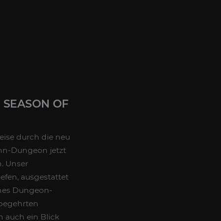
 SEASON OF
eise durch die neu
ann-Dungeon jetzt
. Unser
efen, ausgestattet
ches Dungeon-
 begehrten
h auch ein Blick