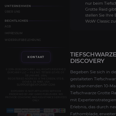
nur beim Tiefs
UNTERNEHMEN
Grotte Raid gib
ÜBER UNS
stellen Sie Ihre 
WoW Classic zu
RECHTLICHES
AGB
IMPRESSUM
WIDERRUFSBELEHRUNG
TIEFSCHWARZE
KONTAKT
DISCOVERY
© 2019–2026 EXPCARRY. ALL RIGHTS RESERVED.
Begeben Sie sich in de
EXPCARRY LLC — FILE NO. 7372610 (STATE OF
DELAWARE, USA)
gestalteten Tiefschwa
REGISTERED ADDRESS: 8 THE GREEN, STE B,
DOVER, DE 19901, USA
SUPPORT@EXPCARRY.COM
als spannenden 10-Ma
EXPCARRY IS NOT AFFILIATED WITH OR
Tiefschwarze Grotte Ra
ENDORSED BY ANY GAME PUBLISHER. WE
PROVIDE COACHING AND ASSISTANCE SERVICES
mit Expertenstrategie
ONLY.
Erlebnis, das durch n
Fathomblade, erweitert