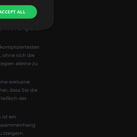
OOST
ACCEPT ALL
 unserem
n. Verbessern Sie
e Ihre Fähigkeiten
 kompliziertesten
, ohne sich die
gien alleine zu
ine exklusive
er, dass Sie die
ießlich der
ist ein
im Zusammenhang
u steigern.