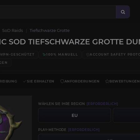
SoD Raids
Tiefschwarze Grotte
C SOD TIEFSCHWARZE GROTTE D
VPN-GESCHÜTZT
100% MANUELL
ACCOUNT SAFETY PROT
GEN
REIBUNG
SIE ERHALTEN
ANFORDERUNGEN
BEWERTUNGEN
WÄHLEN SIE IHRE REGION
[ERFORDERLICH]
EU
PLAY-METHODE
[ERFORDERLICH]