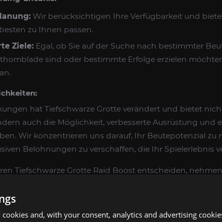
planung:
Wir berücksichtigen Ihre Verfügbarkeit und biete
 besten zu Ihnen passen.
te Ziele:
Egal, ob Sie auf der Suche nach bestimmter Beu
athomblade sind oder bestimmte Erfolge erzielen möchten
 an.
chkeiten:
ungen hat Tiefschwarze Grotte verändert und bietet nich
ndern auch die Möglichkeit, verbesserte Ausrüstung und e
en. Wir konzentrieren uns darauf, Ihr Beutepotenzial zu
iven Belohnungen zu verschaffen, die Ihr Spielerlebnis v
eren Tiefschwarze Grotte Raid Boost entscheiden, nehmen 
hließen sich den Reihen der Elitespieler an, die einen der 
ings
eons in der Entdeckungssaison von WoW Classic erober
cookies and, with your consent, analytics and advertising cookie