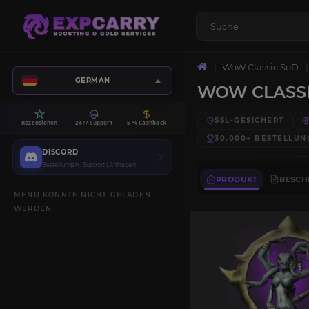
WoW Classic SoD
GERMAN
WOW CLASSI
SSL-GESICHERT
Rezensionen
24/7 Support
5 % Cashback
30.000+
BESTELLUN
DISCORD
Bestellungen | Support | Anfragen
PRODUKT
BESCH
MENU KONNTE NICHT GELADEN
WERDEN