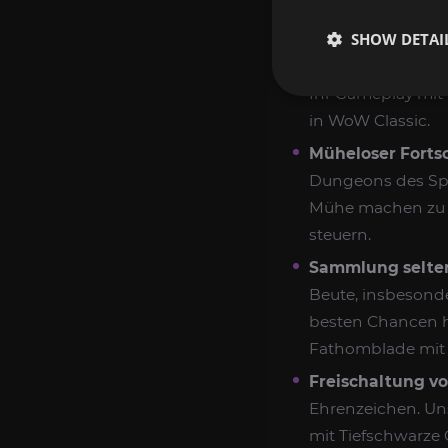
VERBESSERTE ER
SHOW DETAI
Kompetenzentwi
Expertenteam biet
Ihr Gameplay mit 
in WoW Classic.
Müheloser Fortsc
Dungeons des Spie
Mühe machen zu m
steuern.
Sammlung selten
Beute, insbesonde
besten Chancen h
Fathomblade mit i
Freischaltung vo
Ehrenzeichen. Uns
mit Tiefschwarze 