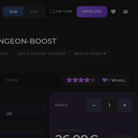
EUR
USD
LIVE-CHAT
ANMELDEN
UNGEON-BOOST
OCOL
24/7 HUMAN SUPPORT
GELD-ZURÜCK
+ Wunschliste
FAQ
−
+
MENGE
US
GESAMTPREIS
5 % Cashback