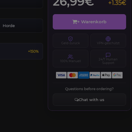
26,99€
+1.35€
+ Warenkorb
Horde
Geld-zurück
VPN-geschützt
+150%
24/7 Human
100% Manuell
Support
Questions before ordering?
Chat with us