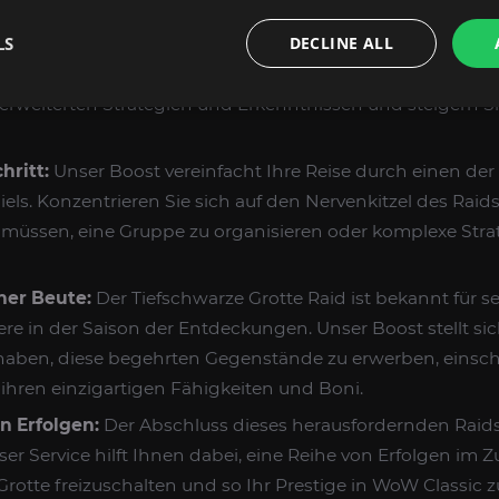
FAHRUNG MIT TIEFSCHWARZE GROTTE RAID B
LS
DECLINE ALL
cklung:
Die Teilnahme am Tiefschwarze Grotte Raid mit
et eine einzigartige Gelegenheit, von den Besten zu lerne
erweiterten Strategien und Erkenntnissen und steigern Si
hritt:
Unser Boost vereinfacht Ihre Reise durch einen der
ls. Konzentrieren Sie sich auf den Nervenkitzel des Raids
üssen, eine Gruppe zu organisieren oder komplexe Strate
er Beute:
Der Tiefschwarze Grotte Raid ist bekannt für se
re in der Saison der Entdeckungen. Unser Boost stellt sich
aben, diese begehrten Gegenstände zu erwerben, einschl
hren einzigartigen Fähigkeiten und Boni.
n Erfolgen:
Der Abschluss dieses herausfordernden Raids 
er Service hilft Ihnen dabei, eine Reihe von Erfolgen 
Grotte freizuschalten und so Ihr Prestige in WoW Classic z