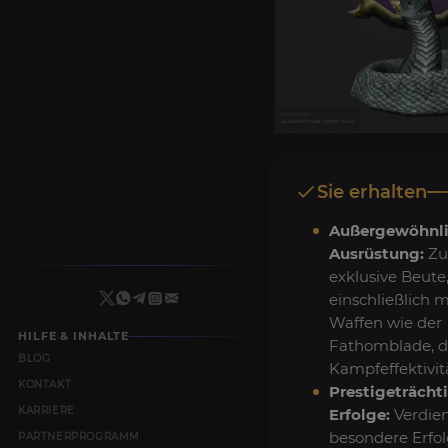
Sie erhalten
Außergewöhnl
Ausrüstung:
Zug
exklusive Beute
einschließlich 
Waffen wie der
HILFE & INHALTE
Fathomblade, di
BLOG
Kampfeffektivitä
KONTAKT
Prestigeträcht
KARRIERE
Erfolge:
Verdien
besondere Erfol
PARTNERPROGRAMM