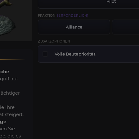
Pilot
FRAKTION
[ERFORDERLICH]
Alliance
ZUSATZOPTIONEN
Volle Beutepriorität
iche
riff auf
,
mächtiger
e Ihre
t steigert.
ige
en Sie
ge, die es