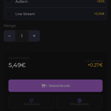
Äußern
+30%
Live Stream
+5,00€
Menge
−
+
GESAMTPREIS
5 % Cashback
5,49€
+0.27€
+ Warenkorb
Geld-zurück
VPN-geschützt