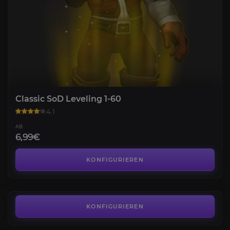
Classic SoD Leveling 1-60
4.1
AB
6,99€
Tiefschwarze Grotte
4.1
KONFIGURIEREN
AB
26,99€
Kaufen SoD Gold
3.9
KONFIGURIEREN
AB