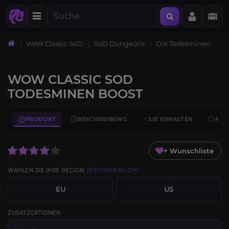
WoW Classic SoD
SoD Dungeons
Die Todesminen
WOW CLASSIC SOD
TODESMINEN BOOST
PRODUKT
BESCHREIBUNG
SIE ERHALTEN
ANF
+ Wunschliste
WÄHLEN SIE IHRE REGION
[ERFORDERLICH]
EU
US
ZUSATZOPTIONEN