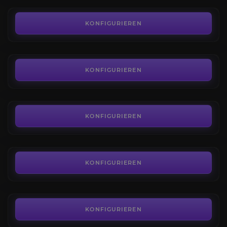
0,01€
Flammenschlund
4.7
KONFIGURIEREN
AB
6,99€
Die Höhlen des Wehklagens
4.3
KONFIGURIEREN
AB
5,49€
Das Verlies
4.1
KONFIGURIEREN
AB
5,49€
Burg Schattenfang
4.4
KONFIGURIEREN
AB
5,49€
KONFIGURIEREN