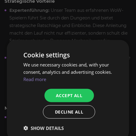
Strategische Vorteile
Expertenführung:
Unser Team aus erfahrenen WoW-
Spielern führt Sie durch den Dungeon und bietet
strategische Ratschläge und Einblicke. Diese Anleitung
macht den Lauf nicht nur effizienter, sondern schult die
Spieler auch in der Dungeon-Mechanik, was für
zukünftige Solo-Abenteuer von unschätzbarem Wert ist.
Cookie settings
Vermeiden Sie häufige Fallstricke:
Für viele können die
We use necessary cookies and, with your
Todesminen eine Herausforderung sein, mit kniffligen
consent, analytics and advertising cookies.
Bossen und komplexen Pfaden. Unser Boost hilft
Read more
Spielern, häufige Fehler und Fallstricke zu vermeiden
und sorgt so für einen reibungslosen und erfolgreichen
ACCEPT ALL
Dungeon-Durchlauf.
Maßgeschneiderte Erfahrung
DECLINE ALL
Anpassbare Boosts:
Wir verstehen, dass jeder Spieler
unterschiedliche Bedürfnisse und Ziele hat. Unser
SHOW DETAILS
Todesminen-Dungeon-Boost ist anpassbar und