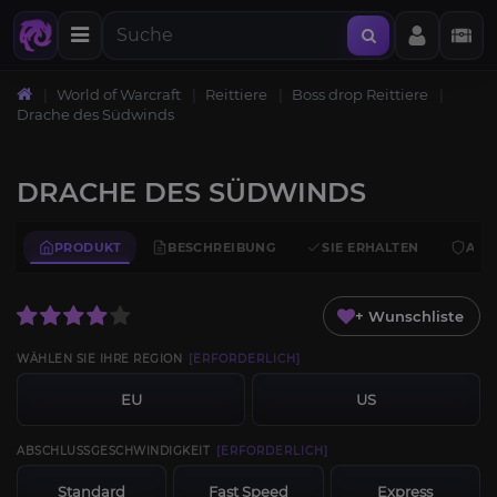
World of Warcraft
Reittiere
Boss drop Reittiere
Drache des Südwinds
DRACHE DES SÜDWINDS
PRODUKT
BESCHREIBUNG
SIE ERHALTEN
ANF
+ Wunschliste
WÄHLEN SIE IHRE REGION
[ERFORDERLICH]
EU
US
ABSCHLUSSGESCHWINDIGKEIT
[ERFORDERLICH]
Standard
Fast Speed
Express