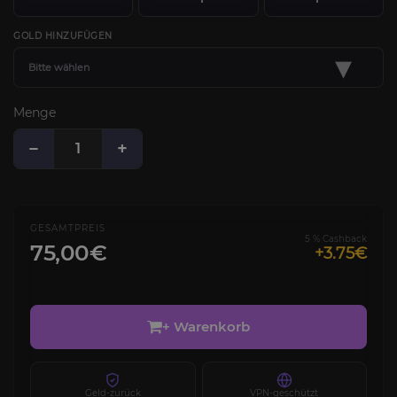
GOLD HINZUFÜGEN
▾
Bitte wählen
Menge
−
+
GESAMTPREIS
5 % Cashback
75,00€
+3.75€
+ Warenkorb
Geld-zurück
VPN-geschützt