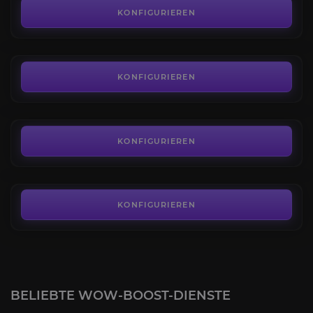
4.3
KONFIGURIEREN
AB
3,00€
Drache des Nordwinds
4.4
KONFIGURIEREN
AB
75,00€
Gleitscheibe des Kartellmeisters
4.0
KONFIGURIEREN
AB
198,90€
KONFIGURIEREN
BELIEBTE WOW-BOOST-DIENSTE