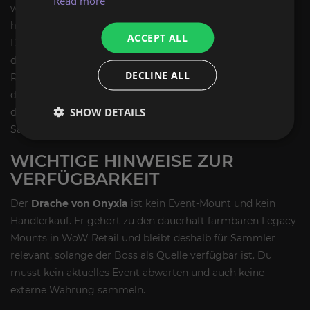
Read more
wollen. Anders als bei vielen Event- oder Händler-Mounts
hängt hier nichts von einem wechselnden Zeitfenster ab.
ACCEPT ALL
Der Wert liegt gerade darin, dass das Reittier als
dauerhafte Legacy-Beute aus einem der berühmtesten
DECLINE ALL
Raid-Bosse verfügbar bleibt. Der Wert liegt gerade darin,
dass das Reittier als dauerhafte Legacy-Beute aus einem
SHOW DETAILS
der berühmtesten Raid-Bosse verfügbar bleibt. Für
Sammler ist es ein typisches
Boss drop Reittiere
-Ziel.
WICHTIGE HINWEISE ZUR
VERFÜGBARKEIT
Der
Drache von Onyxia
ist kein Event-Mount und kein
Händlerkauf. Er gehört zu den dauerhaft farmbaren Legacy-
Mounts in WoW Retail und bleibt deshalb für Sammler
relevant, solange der Boss als Quelle verfügbar ist. Du
musst kein aktuelles Event abwarten und auch keine
externe Währung sammeln.