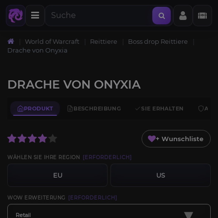
World of Warcraft
Reittiere
Boss drop Reittiere
Drache von Onyxia
DRACHE VON ONYXIA
PRODUKT
BESCHREIBUNG
SIE ERHALTEN
ANF
+ Wunschliste
WÄHLEN SIE IHRE REGION
[ERFORDERLICH]
EU
US
WOW ERWEITERUNG
[ERFORDERLICH]
▾
Retail