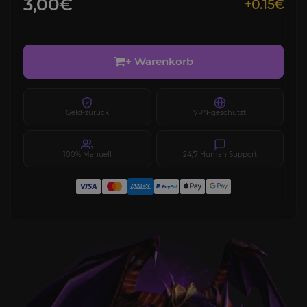
3,00€
+0.15€
+ Warenkorb
Geld-zurück
VPN-geschützt
100% Manuell
24/7 Human Support