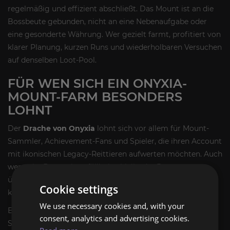
regelmäßig und effizient abschließt. Das Mount ist an die
Bossbeute gebunden, nicht an eine Nebenaufgabe oder
eine gesonderte Währung. Wer gezielt farmt, profitiert von
klarer Planung, kurzen Runs und wiederholbaren Versuchen
auf denselben Loot-Pool.
FÜR WEN SICH EIN ONYXIA-
MOUNT-FARM BESONDERS
LOHNT
Der
Drache von Onyxia
lohnt sich vor allem für Mount-
Sammler, Achievement-Fans und Spieler, die ihren Account
mit ikonischen Legacy-Reittieren aufwerten möchten. Auch
wenn der Drop rein zufällig ist, bleibt der Run
überschaubar, weil die Quelle eindeutig ist und keine
Cookie settings
komplizierten Vorbedingungen erfüllt werden müssen.
We use necessary cookies and, with your
Besonders attraktiv ist der Mount für alle, die ihre
consent, analytics and advertising cookies.
Sammlung gezielt um bekannte Boss-Drops erweitern