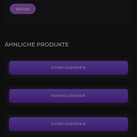
Weiter
Rabenfürst
4.3
ÄHNLICHE PRODUKTE
AB
61,00€
Mimirons Kopf
4.3
KONFIGURIEREN
AB
3,00€
Reinblut-Feuerfalke
4.4
KONFIGURIEREN
AB
3,00€
Allseher von Ny'alotha
4.1
KONFIGURIEREN
AB