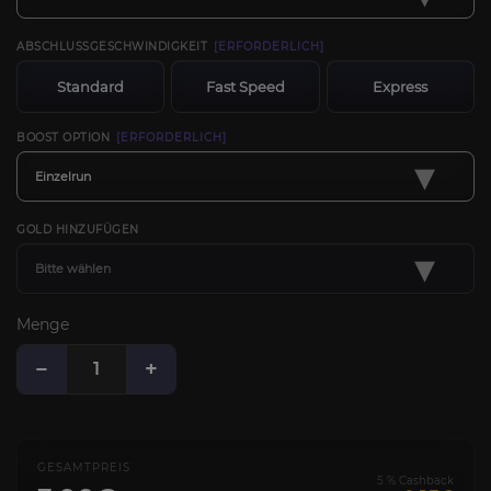
ABSCHLUSSGESCHWINDIGKEIT
[ERFORDERLICH]
Standard
Fast Speed
Express
BOOST OPTION
[ERFORDERLICH]
▾
Einzelrun
GOLD HINZUFÜGEN
▾
Bitte wählen
Menge
−
+
GESAMTPREIS
5 % Cashback