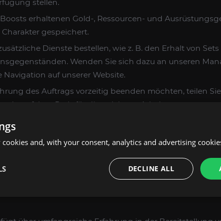
rfügung stellen.
 Boosts erhaltenen Gold-, Ressourcen- und Ausrüstungs
 Charakter gespeichert.
usätzliche Dienste bestellen, wie z. B. den Erhalt von Set
onsgegenständen. Wenden Sie sich dazu an unseren Man
 Navigation auf unserer Website.
führung des Auftrags vorzeitig beenden möchten, teilen Sie 
einen fairen Preis für die geleistete Arbeit.
ings
HT DRACHENSEELE BOOST-BELOHNUNG UND
cookies and, with your consent, analytics and advertising cookie
den Belohnungen und Erfolge erhalten: Einzigartige
enstände, einige Erfolge, Titel
Retter von Azeroth
,
Destro
LS
DECLINE ALL
tiere
Puddle of Black Liquid
,
Elementium Back Plate
,
Abg
 auf ein einzigartiges Reittier
Experiment 12 -B
,
Magd de