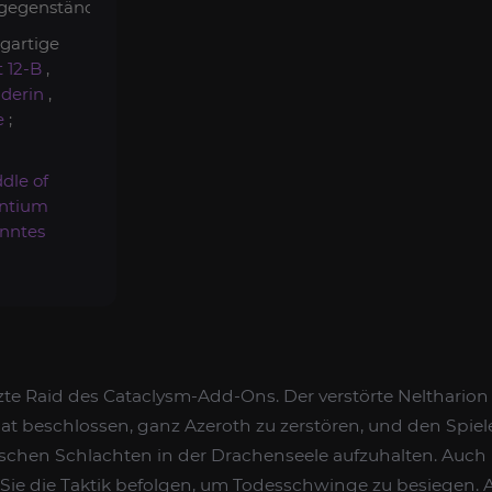
sgegenstände;
gartige
 12-B
,
derin
,
e
;
dle of
ntium
nntes
tzte Raid des Cataclysm-Add-Ons. Der verstörte Neltharion
at beschlossen, ganz Azeroth zu zerstören, und den Spiele
pischen Schlachten in der Drachenseele aufzuhalten. Auch
e die Taktik befolgen, um Todesschwinge zu besiegen. A