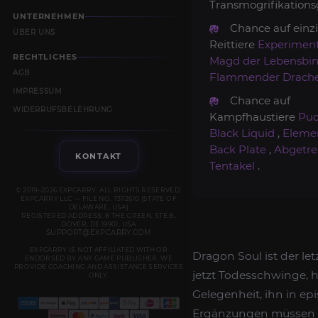
Transmogrifikation
UNTERNEHMEN
Chance auf einzi
ÜBER UNS
Reittiere
Experiment
RECHTLICHES
Magd der Lebensbin
AGB
Flammender Drach
IMPRESSUM
Chance auf
WIDERRUFSBELEHRUNG
Kampfhaustiere
Pud
Black Liquid
,
Eleme
Back Plate
,
Abgetre
KONTAKT
Tentakel
.
© 2019–2026 EXPCARRY. ALL RIGHTS RESERVED.
EXPCARRY LLC — FILE NO. 7372610 (STATE OF
DELAWARE, USA)
REGISTERED ADDRESS: 8 THE GREEN, STE B,
DOVER, DE 19901, USA
SUPPORT@EXPCARRY.COM
EXPCARRY IS NOT AFFILIATED WITH OR
Dragon Soul ist der le
ENDORSED BY ANY GAME PUBLISHER. WE
PROVIDE COACHING AND ASSISTANCE SERVICES
jetzt Todesschwinge, h
ONLY.
Gelegenheit, ihn in e
Ergänzungen müssen Si