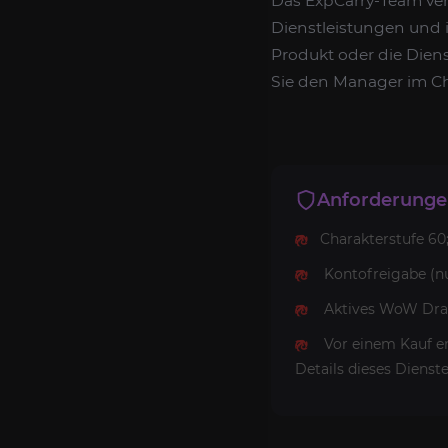
Das ExpCarry-Team ver
Dienstleistungen und i
Produkt oder die Diens
Sie den Manager im Ch
Anforderung
Charakterstufe 60
Kontofreigabe (nu
Aktives WoW Dra
Vor einem Kauf em
Details dieses Dienste