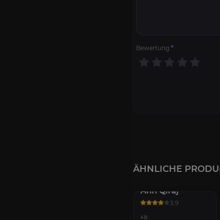
Bewertung
*
ÄHNLICHE PRODU
Die Ruinen von
Ahn'Qiraj
3.9
AB