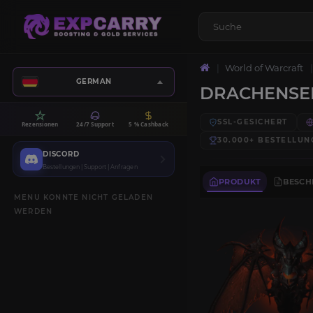
World of Warcraft
GERMAN
DRACHENSE
SSL-GESICHERT
Rezensionen
24/7 Support
5 % Cashback
30.000+
BESTELLUN
DISCORD
Bestellungen | Support | Anfragen
PRODUKT
BESCH
MENU KONNTE NICHT GELADEN
WERDEN