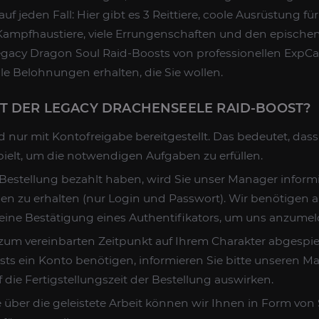
f jeden Fall: Hier gibt es 3 Reittiere, coole Ausrüstung für
Kampfhaustiere, viele Errungenschaften und den epischen 
egacy Dragon Soul Raid-Boosts von professionellen ExpCa
e Belohnungen erhalten, die Sie wollen.
T DER LEGACY DRACHENSEELE RAID-BOOST?
rd nur mit Kontofreigabe bereitgestellt. Das bedeutet, das
pielt, um die notwendigen Aufgaben zu erfüllen.
estellung bezahlt haben, wird Sie unser Manager informi
en zu erhalten (nur Login und Passwort). Wir benötigen 
 eine Bestätigung eines Authentifikators, um uns anzumel
zum vereinbarten Zeitpunkt auf Ihrem Charakter abgespie
s ein Konto benötigen, informieren Sie bitte unseren M
 die Fertigstellungszeit der Bestellung auswirken.
über die geleistete Arbeit können wir Ihnen in Form von