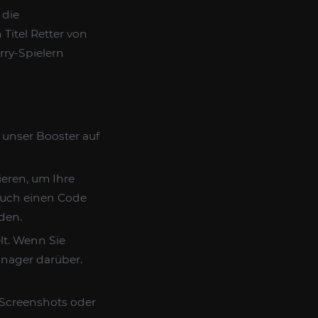
 die
Titel Retter von
rry-Spielern
s unser Booster auf
eren, um Ihre
auch einen Code
den.
lt. Wenn Sie
anager darüber.
 Screenshots oder