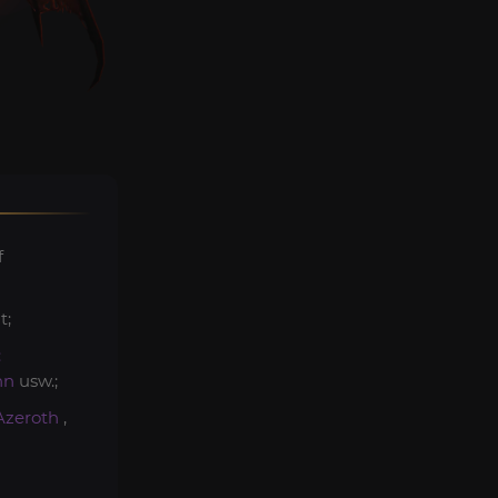
f
t;
:
hn
usw.;
Azeroth
,