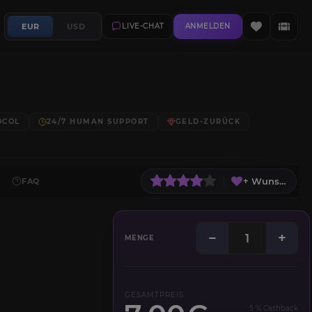
EUR
USD
LIVE-CHAT
ANMELDEN
OCOL
24/7 HUMAN SUPPORT
GELD-ZURÜCK
+ Wunschliste
FAQ
−
+
MENGE
GESAMTPREIS
5 % Cashback