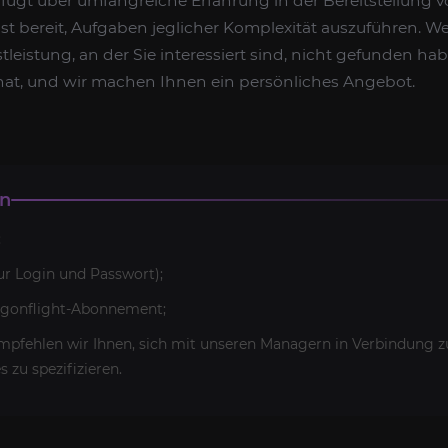
fügt über umfangreiche Erfahrung in der Bereitstellung 
st bereit, Aufgaben jeglicher Komplexität auszuführen. W
tleistung, an der Sie interessiert sind, nicht gefunden ha
at, und wir machen Ihnen ein persönliches Angebot.
en
;
r Login und Passwort);
gonflight-Abonnement;
pfehlen wir Ihnen, sich mit unseren Managern in Verbindung z
s zu spezifizieren.