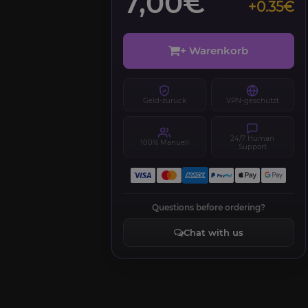
7,00€
+0.35€
+ Warenkorb
Geld-zurück
VPN-geschützt
24/7 Human
100% Manuell
Support
Questions before ordering?
Chat with us