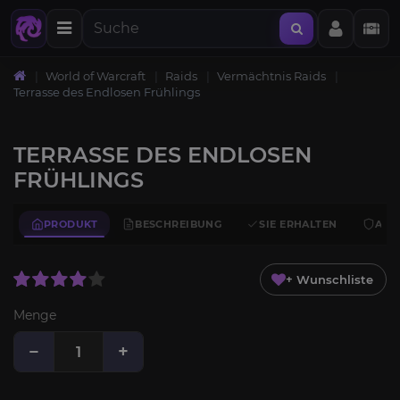
World of Warcraft
Raids
Vermächtnis Raids
Terrasse des Endlosen Frühlings
TERRASSE DES ENDLOSEN
FRÜHLINGS
PRODUKT
BESCHREIBUNG
SIE ERHALTEN
ANF
+ Wunschliste
Menge
−
+