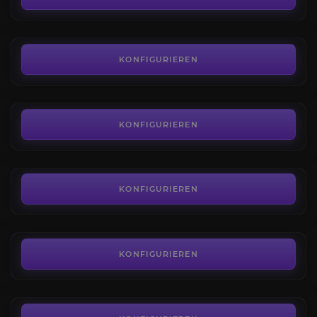
AB
7,00€
Der Smaragdgrüne Alptraum
4.8
KONFIGURIEREN
AB
9,00€
Das Grabmal des Sargeras
3.8
KONFIGURIEREN
AB
16,00€
Antorus, der Brennende Thron
4.2
KONFIGURIEREN
AB
16,00€
Der Ewige Palast
4.3
KONFIGURIEREN
AB
24,00€