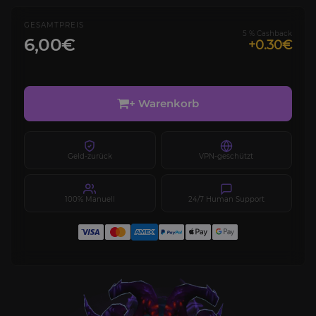
GESAMTPREIS
5 % Cashback
6,00€
+0.30€
+ Warenkorb
Geld-zurück
VPN-geschützt
100% Manuell
24/7 Human Support