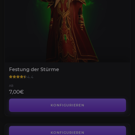
Festung der Stürme
4.4
AB
7,00€
Drachenseele
4.3
KONFIGURIEREN
AB
7,00€
Hochfels
4.5
KONFIGURIEREN