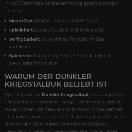
in WoW Retail ihre Reittiersammlung gezielt erweitern
möchten.
Mount-Typ:
Händler-Mount mit PvP-Bezug
Spielinhalt:
Legacy-Outdoor-PvP in Nagrand
Verfügbarkeit:
dauerhaft als Farmziel im Spiel
vorhanden
Spielerziel:
Sammlung erweitern und den Mount
zuverlässig freischalten
WARUM DER DUNKLER
KRIEGSTALBUK BELIEBT IST
Optisch passt der
Dunkler Kriegstalbuk
hervorragend zu
Charakteren mit düsterem, kriegerischem oder klassisch-
outländischem Stil. Talbuks sind in World of Warcraft seit
jeher beliebt, weil sie sich deutlich von Standard-Reittieren
abheben und einen starken Sammlerwert besitzen.
Besonders in Retail, wo viele Spieler alte Inhalte gezielt