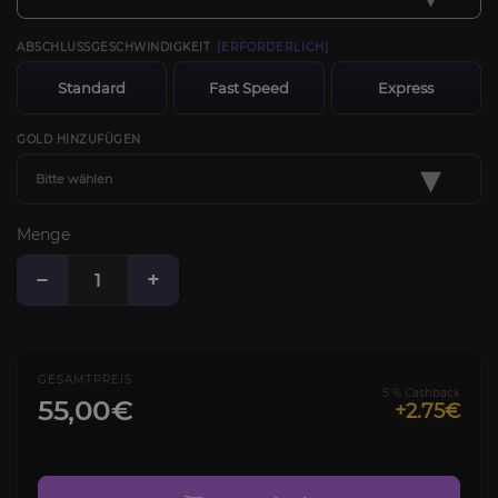
ABSCHLUSSGESCHWINDIGKEIT
[ERFORDERLICH]
Standard
Fast Speed
Express
GOLD HINZUFÜGEN
▾
Bitte wählen
Menge
−
+
GESAMTPREIS
5 % Cashback
55,00€
+2.75€