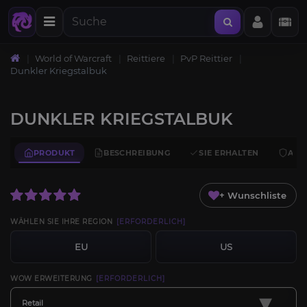
World of Warcraft
Reittiere
PvP Reittier
Dunkler Kriegstalbuk
DUNKLER KRIEGSTALBUK
PRODUKT
BESCHREIBUNG
SIE ERHALTEN
ANF
+ Wunschliste
WÄHLEN SIE IHRE REGION
[ERFORDERLICH]
EU
US
WOW ERWEITERUNG
[ERFORDERLICH]
▾
Retail