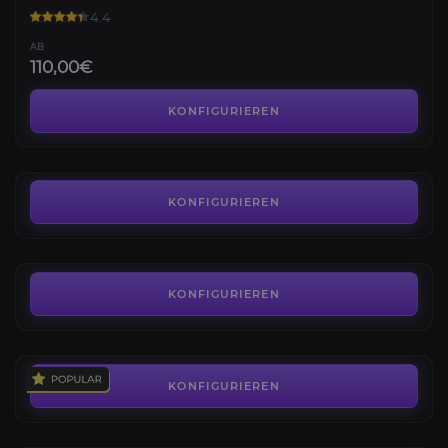
4.4
AB
110,00€
Drache des Westwinds
4.0
KONFIGURIEREN
AB
80,00€
Frostwolfknurrer
4.0
KONFIGURIEREN
AB
38,00€
Schrecklicher Sattel
4.2
KONFIGURIEREN
AB
70,00€
Boshafte Traumkralle
4.0
KONFIGURIEREN
AB
80,99€