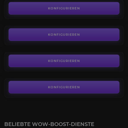
Boshafte Kriegsschnecke
4.2
KONFIGURIEREN
AB
109,00€
Brutaler Himmelsschinder
3.7
KONFIGURIEREN
AB
80,99€
Boshafte Mondbestie
4.1
KONFIGURIEREN
AB
80,99€
KONFIGURIEREN
BELIEBTE WOW-BOOST-DIENSTE