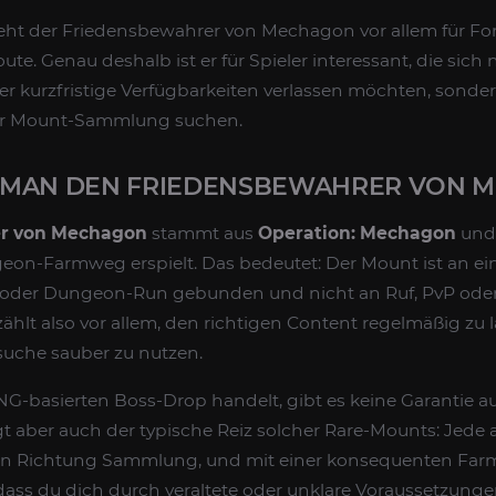
ht der Friedensbewahrer von Mechagon vor allem für Fort
te. Genau deshalb ist er für Spieler interessant, die sich 
r kurzfristige Verfügbarkeiten verlassen möchten, sonder
hrer Mount-Sammlung suchen.
 MAN DEN FRIEDENSBEWAHRER VON 
r von Mechagon
stammt aus
Operation: Mechagon
und 
n-Farmweg erspielt. Das bedeutet: Der Mount ist an ei
 oder Dungeon-Run gebunden und nicht an Ruf, PvP oder
zählt also vor allem, den richtigen Content regelmäßig zu 
suche sauber zu nutzen.
G-basierten Boss-Drop handelt, gibt es keine Garantie au
egt aber auch der typische Reiz solcher Rare-Mounts: Jede
itt in Richtung Sammlung, und mit einer konsequenten Far
ass du dich durch veraltete oder unklare Voraussetzung