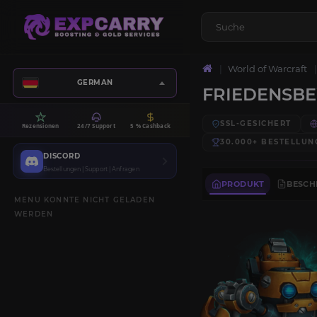
World of Warcraft
GERMAN
FRIEDENSB
SSL-GESICHERT
Rezensionen
24/7 Support
5 % Cashback
30.000+
BESTELLUN
DISCORD
Bestellungen | Support | Anfragen
PRODUKT
BESCH
MENU KONNTE NICHT GELADEN
WERDEN