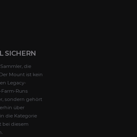
L SICHERN
 Sammler, die
Der Mount ist kein
ten Legacy-
t-Farm-Runs
er, sondern gehört
erhin über
n die Kategorie
zt bei diesem
n.