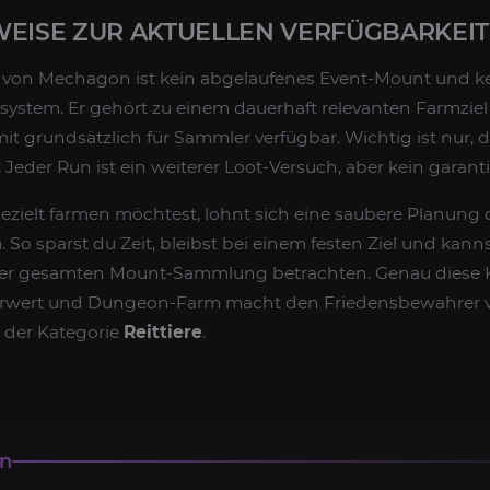
WEISE ZUR AKTUELLEN VERFÜGBARKEIT
von Mechagon ist kein abgelaufenes Event-Mount und kei
system. Er gehört zu einem dauerhaft relevanten Farmziel
it grundsätzlich für Sammler verfügbar. Wichtig ist nur, d
eder Run ist ein weiterer Loot-Versuch, aber kein garanti
ielt farmen möchtest, lohnt sich eine saubere Planung 
n
. So sparst du Zeit, bleibst bei einem festen Ziel und kann
deiner gesamten Mount-Sammlung betrachten. Genau diese
erwert und Dungeon-Farm macht den Friedensbewahrer
n der Kategorie
Reittiere
.
en