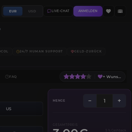
EUR
USD
LIVE-CHAT
ANMELDEN
n
OCOL
24/7 HUMAN SUPPORT
GELD-ZURÜCK
+ Wunschliste
FAQ
−
+
MENGE
US
GESAMTPREIS
5 % Cashback