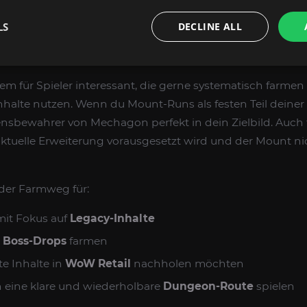
ervollständigen möchten und einen klaren, planbaren Fa
LS
DECLINE ALL
T SICH DIE FARM BESONDERS?
llem für Spieler interessant, die gerne systematisch farme
nhalte nutzen. Wenn du Mount-Runs als festen Teil dein
densbewahrer von Mechagon perfekt in dein Zielbild. Auch 
e aktuelle Erweiterung vorausgesetzt wird und der Mount ni
 der Farmweg für:
it Fokus auf
Legacy-Inhalte
t
Boss-Drops
farmen
te Inhalte in
WoW Retail
nachholen möchten
n eine klare und wiederholbare
Dungeon-Route
spielen