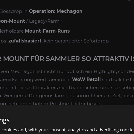
-Bossdrop in
Operation: Mechagon
on-Mount
/ Legacy-Farm
derholbare
Mount-Farm-Runs
ops:
zufallsbasiert
, kein garantierter Sofortdrop
 MOUNT FÜR SAMMLER SO ATTRAKTIV I
von Mechagon ist nicht nur optisch ein Highlight, sonder
dererkennungswert. Gerade in
WoW Retail
sind solche 
Fortschritt eines Charakters sichtbar machen und sich seh
Wer gerne Dungeons farmt, bekommt hier ein Ziel, das 
zugleich einen hohen Prestige-Faktor besitzt.
t-Mounts oder saisonalen Belohnungen musst du beim F
ings
f einen bestimmten Zeitraum warten. Der Mount bleibt f
cookies and, with your consent, analytics and advertising cookie
nt in Retail verfügbar ist. Damit eignet er sich ideal für S