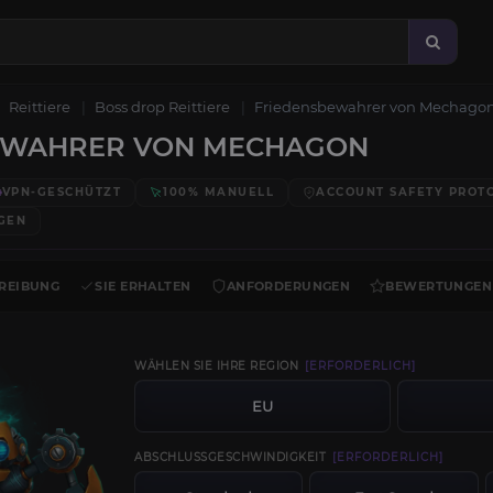
Reittiere
Boss drop Reittiere
Friedensbewahrer von Mechago
EWAHRER VON MECHAGON
VPN-GESCHÜTZT
100% MANUELL
ACCOUNT SAFETY PROT
GEN
REIBUNG
SIE ERHALTEN
ANFORDERUNGEN
BEWERTUNGEN
WÄHLEN SIE IHRE REGION
[ERFORDERLICH]
EU
ABSCHLUSSGESCHWINDIGKEIT
[ERFORDERLICH]