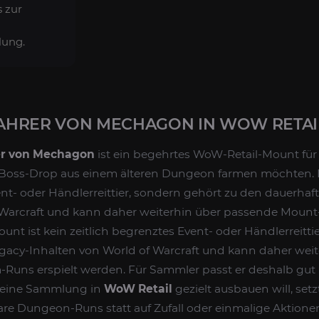
s zur
lung.
HRER VON MECHAGON IN WOW RETAI
r von Mechagon
ist ein begehrtes WoW-Retail-Mount für
n Boss-Drop aus einem älteren Dungeon farmen möchten. 
ent- oder Händlerreittier, sondern gehört zu den dauerhaf
 Warcraft und kann daher weiterhin über passende Moun
ount ist kein zeitlich begrenztes Event- oder Händlerreitti
gacy-Inhalten von World of Warcraft und kann daher weit
uns erspielt werden. Für Sammler passt er deshalb gut i
 seine Sammlung in
WoW Retail
gezielt ausbauen will, set
re Dungeon-Runs statt auf Zufall oder einmalige Aktione