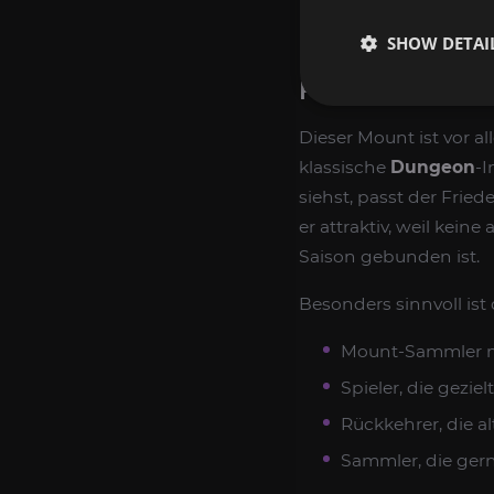
Mount-Liste gezielt v
SHOW DETAI
FÜR WEN LOHN
Dieser Mount ist vor a
klassische
Dungeon
-I
siehst, passt der Frie
er attraktiv, weil kein
Saison gebunden ist.
Besonders sinnvoll ist
Mount-Sammler m
Spieler, die geziel
Rückkehrer, die al
Sammler, die ger