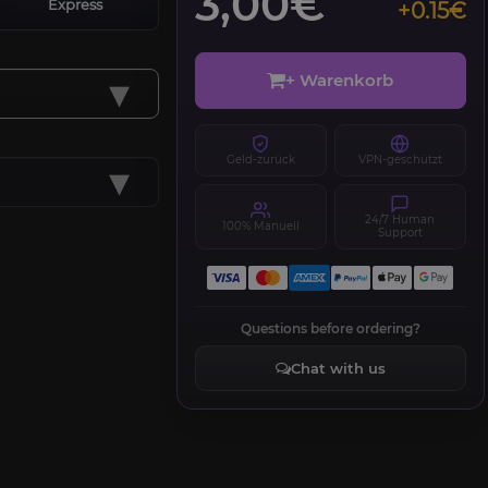
3,00€
Express
+0.15€
▾
+ Warenkorb
Geld-zurück
VPN-geschützt
▾
24/7 Human
100% Manuell
Support
Questions before ordering?
Chat with us