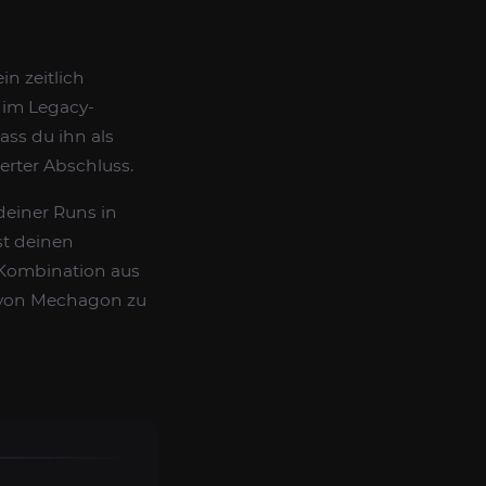
n zeitlich
 im Legacy-
ass du ihn als
erter Abschluss.
deiner Runs in
st deinen
 Kombination aus
 von Mechagon zu