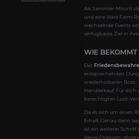
Als Sammler-Mount ste
und eine klare Farm-Rou
wechselnde Events ode
verfügbares Ziel in i
WIE BEKOMMT
Der
Friedensbewahre
entsprechenden Dungeo
wiederholbaren Boss-
Händlerkauf. Für dich 
berechtigten Loot-Ver
Da es sich um einen RN
Erhalt. Genau darin li
ist ein weiterer Schr
deine Chancen, ohne d