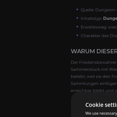
Quelle: Dungeon
Inhaltstyp:
Dunge
Erwerbsweg: wie
Charakter des Dr
WARUM DIESER
Der Friedensbewahrer 
Sammlerstück mit Wie
beliebt, weil sie den 
Sammlungen einfügen. 
erreichbar bleibt und 
Im Gegensatz zu Even
Cookie sett
von Mechagon nicht au
We use necessary 
der entsprechende Conte