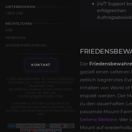
24/7 Support bi
UNTERNEHMEN
erfolgreichen
ÜBER UNS
Auftragsabwick
RECHTLICHES
AGB
IMPRESSUM
WIDERRUFSBELEHRUNG
FRIEDENSBEWA
Der
Friedensbewahre
KONTAKT
gezielt einen seltene
zeitlich begrenztes Ev
© 2019–2026 EXPCARRY. ALL RIGHTS RESERVED.
EXPCARRY LLC — FILE NO. 7372610 (STATE OF
DELAWARE, USA)
Inhalten von World of
REGISTERED ADDRESS: 8 THE GREEN, STE B,
DOVER, DE 19901, USA
erspielt werden. Der M
SUPPORT@EXPCARRY.COM
zu den dauerhaften Le
EXPCARRY IS NOT AFFILIATED WITH OR
ENDORSED BY ANY GAME PUBLISHER. WE
passende Mount-Farm-R
PROVIDE COACHING AND ASSISTANCE SERVICES
ONLY.
Seltene Reittiere
. Wer
Mount auf wiederholba