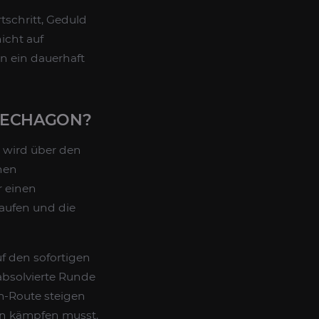
schritt, Geduld
nicht auf
n ein dauerhaft
MECHAGON?
wird über den
nen
 einen
laufen und die
f den sofortigen
 absolvierte Runde
m-Route steigen
en kämpfen musst.