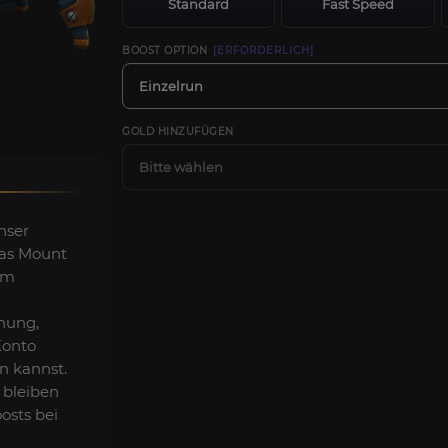
Standard
Fast Speed
BOOST OPTION
[ERFORDERLICH]
Einzelrun
GOLD HINZUFÜGEN
Bitte wählen
nser
das Mount
em
anung,
Konto
n kannst.
 bleiben
osts bei