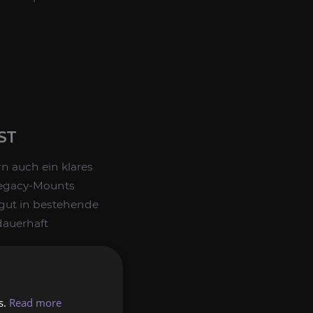
ST
n auch ein klares
Legacy-Mounts
r gut in bestehende
dauerhaft
riedensbewahrer
armbar, solange
s.
Read more
pieler, die ihre