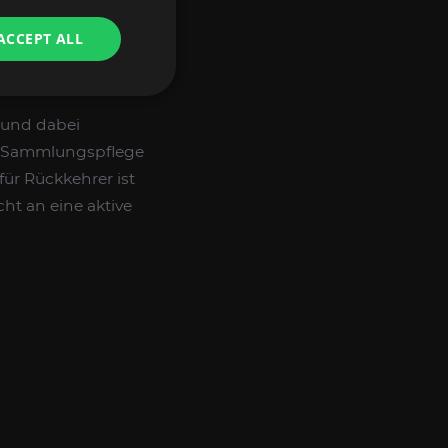
rmweg bevorzugen.
ACCEPT ALL
n und dabei
er Sammlungspflege
für Rückkehrer ist
cht an eine aktive