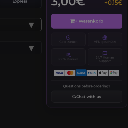
3,00€
Express
+0.15€
▾
+ Warenkorb
Geld-zurück
VPN-geschützt
▾
24/7 Human
100% Manuell
Support
Questions before ordering?
Chat with us