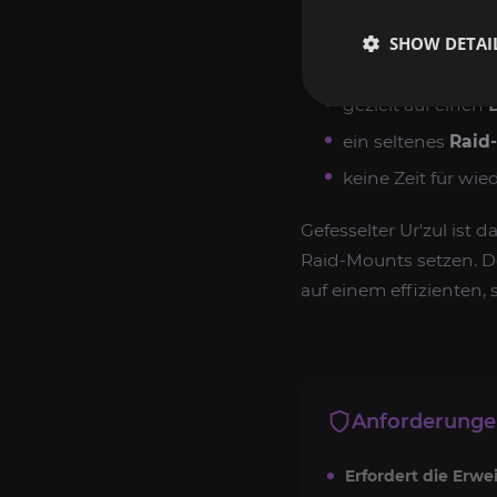
Boss auslagern möchten
SHOW DETAI
deine
Reittiers
gezielt auf einen
ein seltenes
Raid
keine Zeit für wi
Gefesselter Ur'zul ist 
Raid-Mounts setzen. D
auf einem effizienten
Anforderung
Erfordert die Erwe