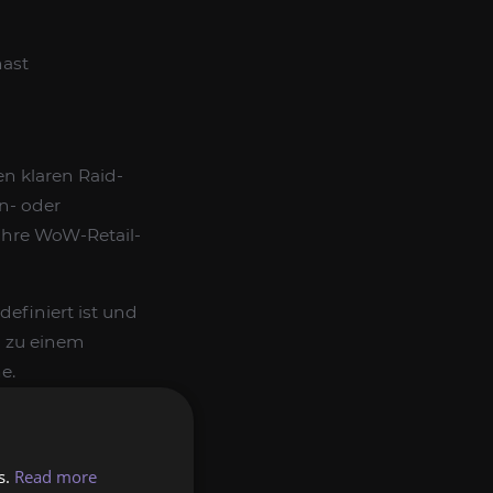
hast
en klaren Raid-
en- oder
 ihre WoW-Retail-
definiert ist und
 zu einem
e.
s.
Read more
n bestimmten Raid-