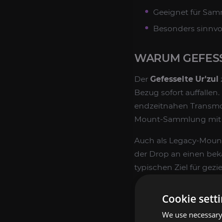
Geeignet für Sam
Besonders sinnvol
WARUM GEFESSE
Der
Gefesselte Ur'zul
Bezug sofort auffallen.
endzeitnahen Transmog-
Mount-Sammlung mit s
Auch als Legacy-Mount b
der Drop an einen be
typischen Ziel für gez
FÜR WEN SICH 
Cookie sett
We use necessary 
Dieser Service ist ide