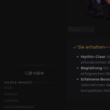
Sie erhalten
Mythic-Clear
d
erforderlichen R
Begleitung
bis
erfolgreichen Bo
Erfahrene Boos
HILFE & INHALTE
übernehmen d
BLOG
kompletten Abl
KONTAKT
KARRIERE
PARTNERPROGRAMM