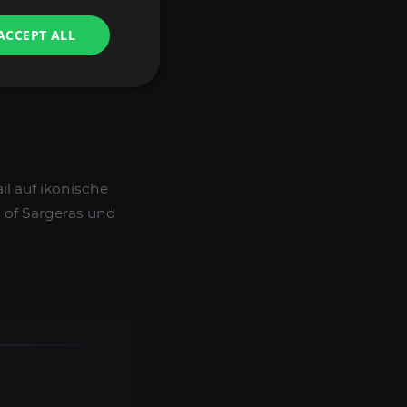
ACCEPT ALL
il auf ikonische
 of Sargeras und