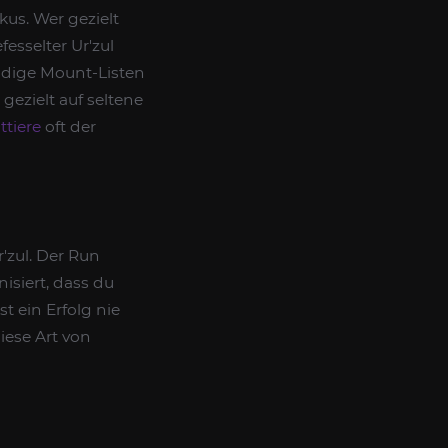
us. Wer gezielt
fesselter Ur'zul
ändige Mount-Listen
gezielt auf seltene
ttiere
oft der
r'zul. Der Run
isiert, dass du
st ein Erfolg nie
iese Art von