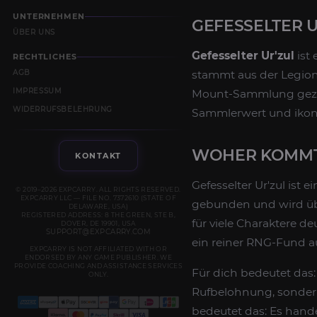
UNTERNEHMEN
GEFESSELTER U
ÜBER UNS
Gefesselter Ur'zul
ist
RECHTLICHES
AGB
stammt aus der Legion-
IMPRESSUM
Mount-Sammlung geziel
WIDERRUFSBELEHRUNG
Sammlerwert und ikon
WOHER KOMMT 
KONTAKT
Gefesselter Ur'zul ist
© 2019–2026 EXPCARRY. ALL RIGHTS RESERVED.
EXPCARRY LLC — FILE NO. 7372610 (STATE OF
gebunden und wird übe
DELAWARE, USA)
REGISTERED ADDRESS: 8 THE GREEN, STE B,
für viele Charaktere de
DOVER, DE 19901, USA
SUPPORT@EXPCARRY.COM
ein reiner RNG-Fund a
EXPCARRY IS NOT AFFILIATED WITH OR
ENDORSED BY ANY GAME PUBLISHER. WE
PROVIDE COACHING AND ASSISTANCE SERVICES
Für dich bedeutet das
ONLY.
Rufbelohnung, sondern
bedeutet das: Es hand