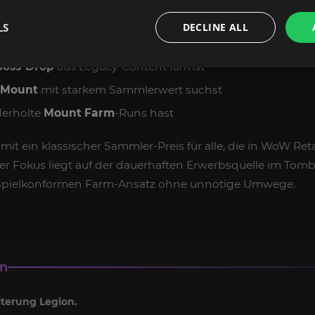
. Besonders sinnvoll ist er für dich, wenn du:
LS
DECLINE ALL
ammlung
in WoW Retail vervollständigen willst
Boss-Drop
aus Legacy-Content farmst
-Mount
mit starkem Sammlerwert suchst
ederholte
Mount Farm
-Runs hast
damit ein klassischer Sammler-Preis für alle, die in WoW Reta
er Fokus liegt auf der dauerhaften Erwerbsquelle im Tomb
, spielkonformen Farm-Ansatz ohne unnötige Umwege.
en
iterung Legion.