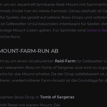
 um ein dauerhaft farmbares Raid-Mount mit Sammlerfok
melt, findet hier ein klares Farmziel. Genau deshalb ist Ge
für Spieler, die gezielt auf seltene Boss-Drops und vollst
t Gefesselter Ur'zul besonders interessant für Spieler, die 
tändige Mount-Listen gehen. Für Sammler sind
Seltene Rei
olche Runs.
 MOUNT-FARM-RUN AB
ht es um einen strukturierten
Raid-Farm
für Gefesselter U
den relevanten Boss im Tomb of Sargeras und wird so organ
he für das Mount erhältst. Da der Drop zufallsbasiert ist, i
auberer, wiederholbarer Farm-Ansatz ist die Grundlage für d
levanten Boss-Drop in
Tomb of Sargeras
oW Retail mit klarem Mount-Ziel