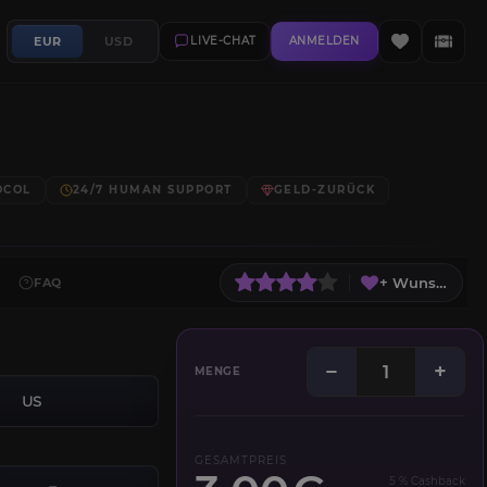
EUR
USD
LIVE-CHAT
ANMELDEN
OCOL
24/7 HUMAN SUPPORT
GELD-ZURÜCK
+ Wunschliste
FAQ
−
+
MENGE
US
GESAMTPREIS
5 % Cashback