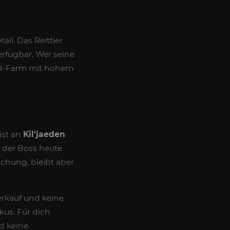
il. Das Reittier
erfügbar. Wer seine
aid-Farm mit hohem
ist an
Kil'jaeden
 der Boss heute
ichung, bleibt aber
erkauf und keine
us. Für dich
d keine