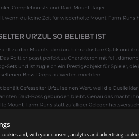
mler, Completionists und Raid-Mount-Jäger
l, wenn du keine Zeit für wiederholte Mount-Farm-Runs 
LTER UR'ZUL SO BELIEBT IST
zählt zu den Mounts, die durch ihre düstere Optik und ihr
 Das Reittier passt perfekt zu Charakteren mit fel-, dämon
Sets und ist zugleich ein Prestigeobjekt für Spieler, die
eltenen Boss-Drops aufwerten möchten.
ehält Gefesselter Ur'zul seinen Wert, weil die Quelle klar 
kannten Raid-Boss gebunden bleibt. Genau das macht ihn
ielte Mount-Farm-Runs statt zufälliger Gelegenheitsversuch
DIESER MOUNT-SERVICE EIGNET
ings
cookies and, with your consent, analytics and advertising cookie
al für Spieler, die den Mount-Farm-Aufwand rund um eine