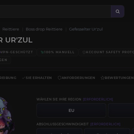
Reittiere
Boss drop Reittiere
Gefesselter Ur'zul
R UR'ZUL
VPN-GESCHÜTZT
100% MANUELL
ACCOUNT SAFETY PROT
GEN
REIBUNG
SIE ERHALTEN
ANFORDERUNGEN
BEWERTUNGEN
WÄHLEN SIE IHRE REGION
[ERFORDERLICH]
EU
ABSCHLUSSGESCHWINDIGKEIT
[ERFORDERLICH]