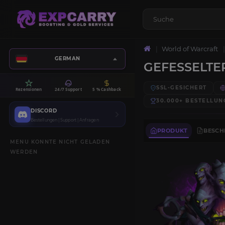
World of Warcraft
GERMAN
GEFESSELTE
SSL-GESICHERT
Rezensionen
24/7 Support
5 % Cashback
30.000+
BESTELLUN
DISCORD
Bestellungen | Support | Anfragen
PRODUKT
BESCH
MENU KONNTE NICHT GELADEN
WERDEN