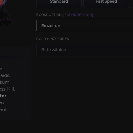
Standard
Fast Speed
BOOST OPTION
[ERFORDERLICH]
Einzelrun
GOLD HINZUFÜGEN
Bitte wählen
es
aids.
 zum
ss-Kill.
ter
en
auf.