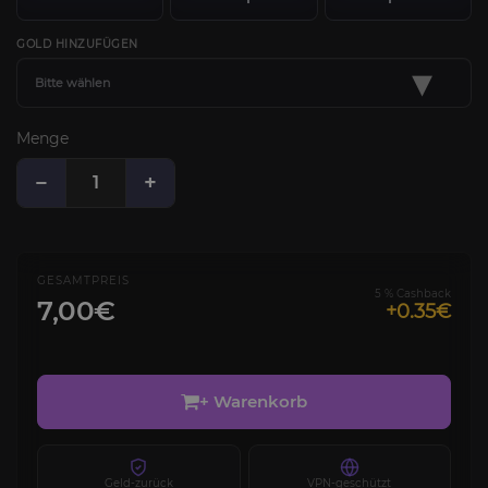
GOLD HINZUFÜGEN
▾
Bitte wählen
Menge
−
+
GESAMTPREIS
5 % Cashback
7,00€
+0.35€
+ Warenkorb
Geld-zurück
VPN-geschützt