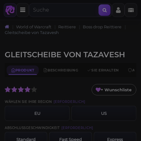
World of Warcraft
Reittiere
Boss drop Reittiere
Gleitscheibe von Tazavesh
GLEITSCHEIBE VON TAZAVESH
PRODUKT
BESCHREIBUNG
SIE ERHALTEN
ANF
+ Wunschliste
WÄHLEN SIE IHRE REGION
[ERFORDERLICH]
EU
US
ABSCHLUSSGESCHWINDIGKEIT
[ERFORDERLICH]
Standard
Fast Speed
Express