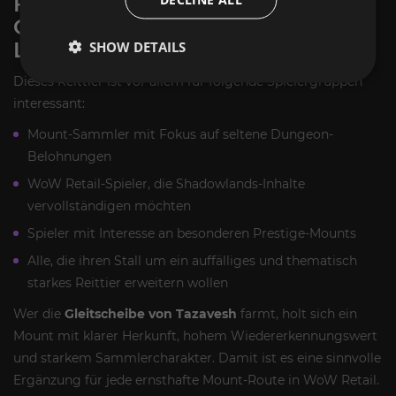
FÜR WEN SICH DIE
GLEITSCHEIBE VON TAZAVESH
LOHNT
SHOW DETAILS
Dieses Reittier ist vor allem für folgende Spielergruppen
interessant:
Mount-Sammler mit Fokus auf seltene Dungeon-
Belohnungen
WoW Retail-Spieler, die Shadowlands-Inhalte
vervollständigen möchten
Spieler mit Interesse an besonderen Prestige-Mounts
Alle, die ihren Stall um ein auffälliges und thematisch
starkes Reittier erweitern wollen
Wer die
Gleitscheibe von Tazavesh
farmt, holt sich ein
Mount mit klarer Herkunft, hohem Wiedererkennungswert
und starkem Sammlercharakter. Damit ist es eine sinnvolle
Ergänzung für jede ernsthafte Mount-Route in WoW Retail.