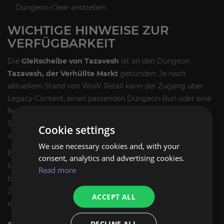
Dungeon-Clear anstreben
WICHTIGE HINWEISE ZUR
VERFÜGBARKEIT
Die
Gleitscheibe von Tazavesh
ist an den Dungeon
Tazavesh, der Verhüllte Markt
gebunden. Je nach
aktuellem Stand von WoW Retail kann der Zugang über
Legacy-Content, einen passenden Dungeon-Run oder eine
fest definierte Belohnungsbedingung erfolgen. Für
Sammler ist entscheidend, dass es sich um ein dauerhaft
Cookie settings
interessantes Reittier mit klarem Erwerbsweg handelt.
We use necessary cookies and, with your
Bei RNG-basierten Belohnungen gilt grundsätzlich: Ein
consent, analytics and advertising cookies.
Mount ist nie garantiert. Wer gezielt farmt, setzt daher auf
Read more
berechtigte Loot-Versuche und planbare Runs statt auf
Zufall. Genau das macht die Gleitscheibe von Tazavesh zu
ACCEPT ALL
einem attraktiven Ziel für effiziente Mount-Sammler.
DECLINE ALL