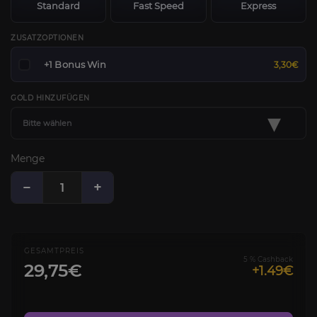
Standard
Fast Speed
Express
ZUSATZOPTIONEN
+1 Bonus Win
3,30€
GOLD HINZUFÜGEN
▾
Bitte wählen
Menge
−
+
GESAMTPREIS
5 % Cashback
29,75€
+1.49€