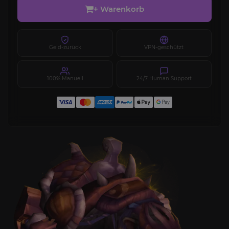
+ Warenkorb
Geld-zurück
VPN-geschützt
100% Manuell
24/7 Human Support