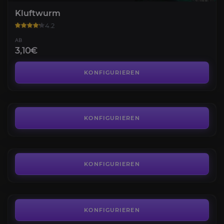
Kluftwurm
4.2
AB
3,10€
Antorischer Aschenhund
4.4
KONFIGURIEREN
AB
3,00€
Gepanzerter Razzashiraptor
4.4
KONFIGURIEREN
AB
145,00€
Anu'relos, Wegweisung der Flamme
4.0
KONFIGURIEREN
AB
1.080,00€
KONFIGURIEREN