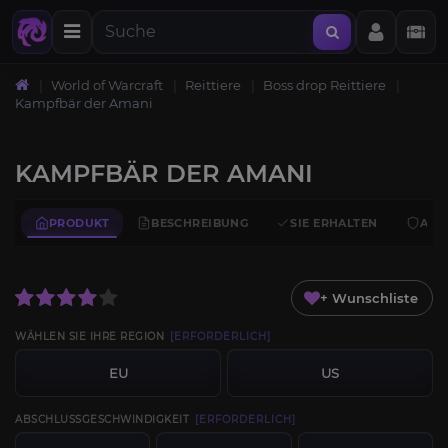
World of Warcraft
Reittiere
Boss drop Reittiere
Kampfbär der Amani
KAMPFBÄR DER AMANI
PRODUKT
BESCHREIBUNG
SIE ERHALTEN
ANF
+ Wunschliste
WÄHLEN SIE IHRE REGION
[ERFORDERLICH]
EU
US
ABSCHLUSSGESCHWINDIGKEIT
[ERFORDERLICH]