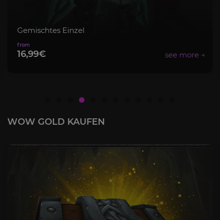
nzel
Mythisch+ Pa
8,99€
WOW GOLD KAUFEN