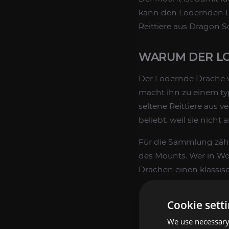
kann den Lodernden D
Reittiere aus Dragon S
WARUM DER LO
Der Lodernde Drache v
macht ihn zu einem typi
seltene Reittiere aus
beliebt, weil sie nicht
Für die Sammlung zähl
des Mounts. Wer in Wo
Drachen einen klassi
FÜR WEN SICH
Cookie sett
We use necessary 
Ein Lodernder Drache i