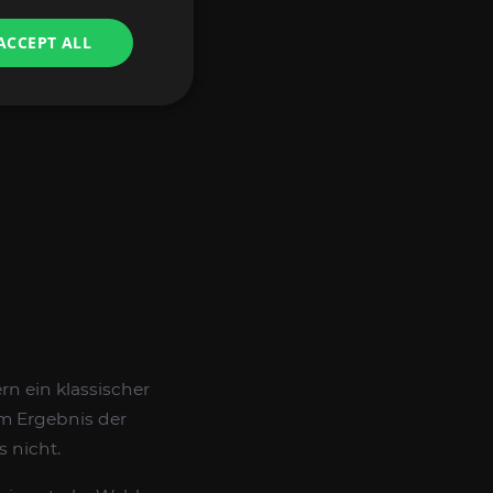
er Produktintent
ACCEPT ALL
 Runs und saubere
n ein klassischer
m Ergebnis der
 nicht.