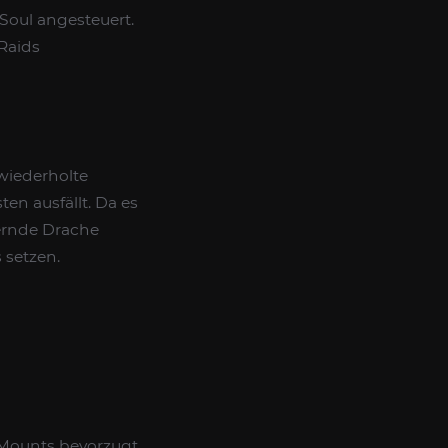
Soul angesteuert.
 Raids
wiederholte
en ausfällt. Da es
dernde Drache
 setzen.
d-Mounts bevorzugt,