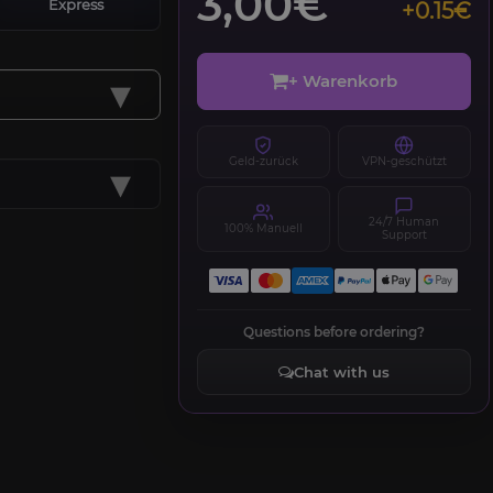
3,00€
Express
+0.15€
▾
+ Warenkorb
Geld-zurück
VPN-geschützt
▾
24/7 Human
100% Manuell
Support
Questions before ordering?
Chat with us