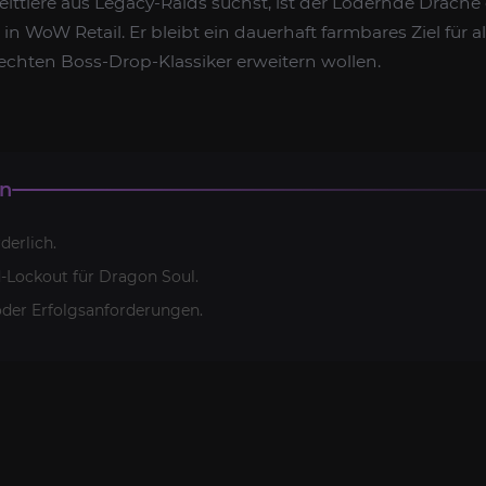
eittiere aus Legacy-Raids suchst, ist der Lodernde Drache
n WoW Retail. Er bleibt ein dauerhaft farmbares Ziel für all
hten Boss-Drop-Klassiker erweitern wollen.
en
derlich.
-Lockout für Dragon Soul.
oder Erfolgsanforderungen.