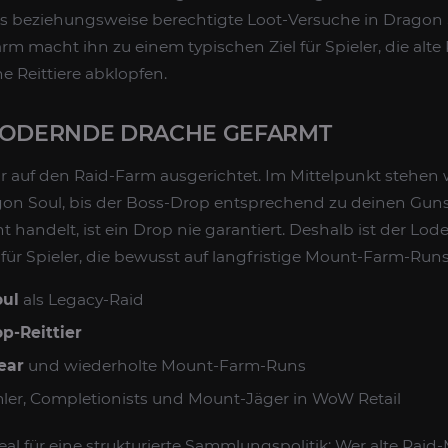
rs beziehungsweise berechtigte Loot-Versuche in Dragon 
rm macht ihn zu einem typischen Ziel für Spieler, die alte
e Reittiere abklopfen.
LODERNDE DRACHE GEFARMT
r auf den Raid-Farm ausgerichtet. Im Mittelpunkt stehen 
on Soul, bis der Boss-Drop entsprechend zu deinen Gunst
handelt, ist ein Drop nie garantiert. Deshalb ist der Lo
für Spieler, die bewusst auf langfristige Mount-Farm-Runs
oul
als Legacy-Raid
p-Reittier
ear
und wiederholte Mount-Farm-Runs
ler, Completionists und Mount-Jäger in WoW Retail
eal für eine strukturierte Sammlungspolitik: Wer alte Rai