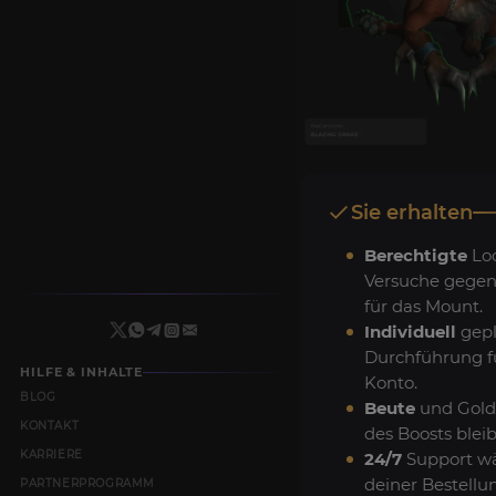
Sie erhalten
Berechtigte
Loo
Versuche gegen
für das Mount.
Individuell
gepl
Durchführung f
HILFE & INHALTE
Konto.
BLOG
Beute
und Gold
KONTAKT
des Boosts bleib
KARRIERE
24/7
Support w
deiner Bestellu
PARTNERPROGRAMM