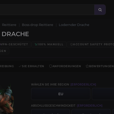
Reittiere
Boss drop Reittiere
Lodernder Drache
 DRACHE
VPN-GESCHÜTZT
100% MANUELL
ACCOUNT SAFETY PROT
GEN
REIBUNG
SIE ERHALTEN
ANFORDERUNGEN
BEWERTUNGEN
WÄHLEN SIE IHRE REGION
[ERFORDERLICH]
EU
ABSCHLUSSGESCHWINDIGKEIT
[ERFORDERLICH]