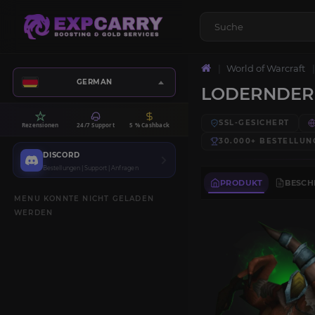
World of Warcraft
GERMAN
LODERNDER
SSL-GESICHERT
Rezensionen
24/7 Support
5 % Cashback
30.000+
BESTELLUN
DISCORD
Bestellungen | Support | Anfragen
PRODUKT
BESCH
MENU KONNTE NICHT GELADEN
WERDEN