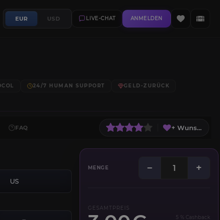
EUR
USD
LIVE-CHAT
ANMELDEN
OCOL
24/7 HUMAN SUPPORT
GELD-ZURÜCK
+ Wunschliste
FAQ
−
+
MENGE
US
GESAMTPREIS
5 % Cashback