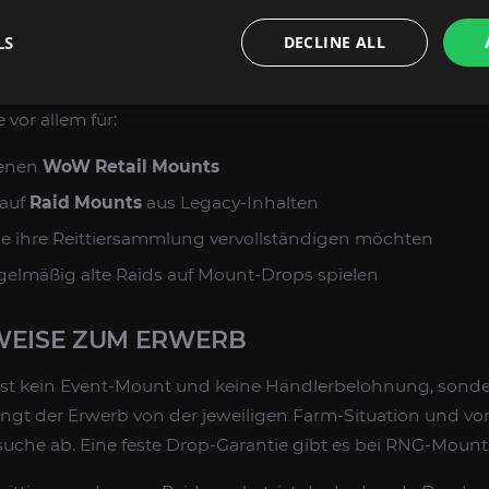
 Fortschritt im Legacy-Raid effizient bündeln möchten. D
LS
DECLINE ALL
oss-Drop-Mount
aus einem alten Raid, das über gezielte
strebt wird.
 vor allem für:
tenen
WoW Retail Mounts
 auf
Raid Mounts
aus Legacy-Inhalten
ie ihre Reittiersammlung vervollständigen möchten
gelmäßig alte Raids auf Mount-Drops spielen
WEISE ZUM ERWERB
st kein Event-Mount und keine Händlerbelohnung, sonder
ngt der Erwerb von der jeweiligen Farm-Situation und vo
uche ab. Eine feste Drop-Garantie gibt es bei RNG-Mounts