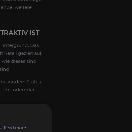
enbei weitere
RAKTIV IST
Hintergrund. Das
 Retail gezielt auf
 wie dieses sind
sind.
 besondere Status
et im Lodernden
s.
Read more
mäßige Solo-Farm-