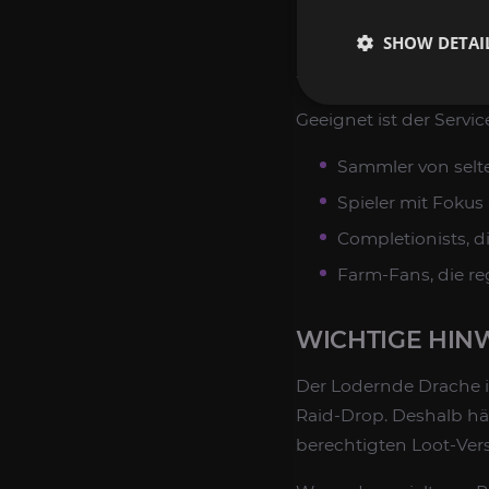
Runs haben oder ihren
SHOW DETAI
bleibt dabei klar: ein
B
Sammlungspflege ange
Geeignet ist der Service
Sammler von sel
Spieler mit Fokus
Completionists, d
Farm-Fans, die re
WICHTIGE HIN
Der Lodernde Drache i
Raid-Drop. Deshalb hä
berechtigten Loot-Vers