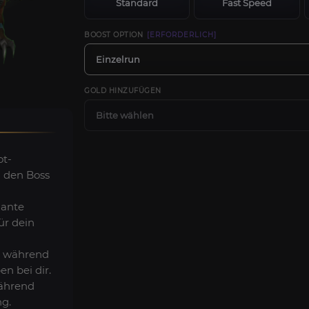
Standard
Fast Speed
BOOST OPTION
[ERFORDERLICH]
Einzelrun
GOLD HINZUFÜGEN
Bitte wählen
t-
 den Boss
ante
ür dein
 während
en bei dir.
ährend
ng.