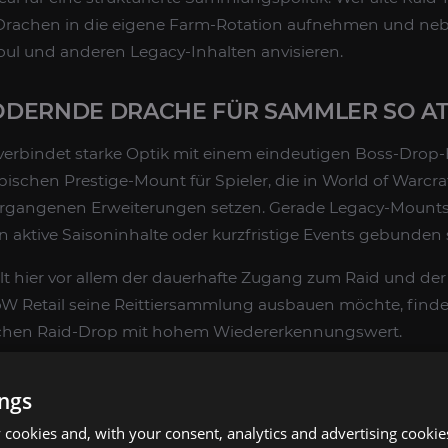
rachen in die eigene Farm-Rotation aufnehmen und neb
oul und anderen Legacy-Inhalten anvisieren.
DERNDE DRACHE FÜR SAMMLER SO ATT
erbindet starke Optik mit einem eindeutigen Boss-Drop-
schen Prestige-Mount für Spieler, die in World of Warcraft
 vergangenen Erweiterungen setzen. Gerade Legacy-Mounts
 an aktive Saisoninhalte oder kurzfristige Events gebunden 
t hier vor allem der dauerhafte Zugang zum Raid und der
W Retail seine Reittiersammlung ausbauen möchte, find
schen Raid-Drop mit hohem Wiedererkennungswert.
 DER MOUNT-FARM-SERVICE EIGNET
ings
cookies and, with your consent, analytics and advertising cookie
st besonders sinnvoll für Spieler, die keine Zeit für regel