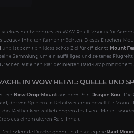
ist eines der begehrtesten WoW Retail Mounts für Sammler,
aus Legacy-Inhalten farmen möchten. Dieses Drachen-Mo
l
und ist damit ein klassisches Ziel für effiziente
Mount Fa
 seine Sammlung um ein auffälliges und seltenes Flugreittie
Drachen auf einen klar definierten Raid-Drop mit hohem
ACHE IN WOW RETAIL: QUELLE UND SP
st ein
Boss-Drop-Mount
aus dem Raid
Dragon Soul
. Die 
id, der von Spielern in Retail weiterhin gezielt für Moun
 das Reittier kein zeitlich begrenztes Event-Mount, sonde
rop aus einem älteren Raid-Inhalt.
: Der Lodernde Drache gehört in die Kategorie
Raid Moun