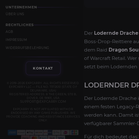
UNTERNEHMEN
ÜBER UNS
RECHTLICHES
AGB
Der
Lodernde Drache
IMPRESSUM
Boss-Drop-Reittiere 
WIDERRUFSBELEHRUNG
dem Raid
Dragon Sou
of Warcraft Retail. Wer
setzt beim Lodernden 
KONTAKT
LODERNDER DR
© 2019–2026 EXPCARRY. ALL RIGHTS RESERVED.
EXPCARRY LLC — FILE NO. 7372610 (STATE OF
DELAWARE, USA)
REGISTERED ADDRESS: 8 THE GREEN, STE B,
Der Lodernde Drache i
DOVER, DE 19901, USA
SUPPORT@EXPCARRY.COM
einem festen Legacy-Ra
EXPCARRY IS NOT AFFILIATED WITH OR
ENDORSED BY ANY GAME PUBLISHER. WE
werden kann. Damit ist
PROVIDE COACHING AND ASSISTANCE SERVICES
ONLY.
verfügbarer Sammler-D
Für dich bedeutet das