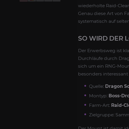
wiederholte Raid-Clea
Genau diese Art von Fa
systematisch auf selten
SO WIRD DER 
Der Erwerbsweg ist kla
Durchläufe durch Drag
sich um ein RNG-Mount 
besonders interessant 
Quelle:
Dragon S
Montyp:
Boss-Dro
Farm-Art:
Raid-Cl
Zielgruppe: Samm
Der Mount ist damit id