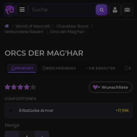
World of Warcraft
Charakter Boost
Verbündete Rassen
Orcs der Mag'har
ORCS DER MAG'HAR
PRODUKT
BESCHREIBUNG
SIE ERHALTEN
ANF
+ Wunschliste
ZUSATZOPTIONEN
Erbstücke Armor
+17,99€
Menge