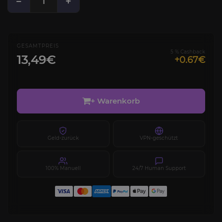
−
+
GESAMTPREIS
5 % Cashback
13,49€
+0.67€
+ Warenkorb
Geld-zurück
VPN-geschützt
100% Manuell
24/7 Human Support