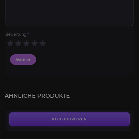
Bewertung
*
Weiter
Hochbergtauren
4.5
ÄHNLICHE PRODUKTE
AB
11,49€
Kul Tiraner
4.4
KONFIGURIEREN
AB
33,49€