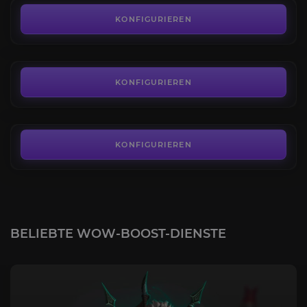
Lichtgeschmiedete Draenei
4.9
KONFIGURIEREN
AB
11,49€
Mechagnom
4.3
KONFIGURIEREN
AB
18,49€
KONFIGURIEREN
BELIEBTE WOW-BOOST-DIENSTE