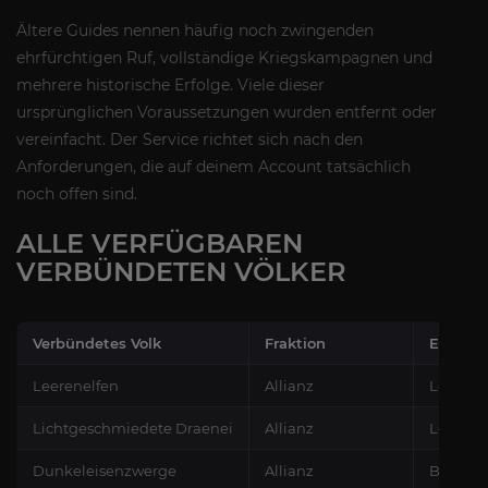
Ältere Guides nennen häufig noch zwingenden
ehrfürchtigen Ruf, vollständige Kriegskampagnen und
mehrere historische Erfolge. Viele dieser
ursprünglichen Voraussetzungen wurden entfernt oder
vereinfacht. Der Service richtet sich nach den
Anforderungen, die auf deinem Account tatsächlich
noch offen sind.
ALLE VERFÜGBAREN
VERBÜNDETEN VÖLKER
Verbündetes Volk
Fraktion
Erweite
Leerenelfen
Allianz
Legion
Lichtgeschmiedete Draenei
Allianz
Legion
Dunkeleisenzwerge
Allianz
Battle f