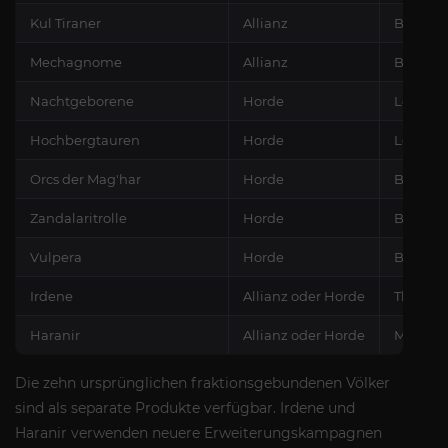
Kul Tiraner
Allianz
Battle f
Mechagnome
Allianz
Battle f
Nachtgeborene
Horde
Legion
Hochbergtauren
Horde
Legion
Orcs der Mag'har
Horde
Battle f
Zandalaritrolle
Horde
Battle f
Vulpera
Horde
Battle f
Irdene
Allianz oder Horde
The War
Haranir
Allianz oder Horde
Midnigh
Die zehn ursprünglichen fraktionsgebundenen Völker
sind als separate Produkte verfügbar. Irdene und
Haranir verwenden neuere Erweiterungskampagnen