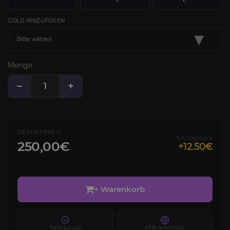
GOLD HINZUFÜGEN
▾
Bitte wählen
Menge
−
+
GESAMTPREIS
5 % Cashback
250,00€
+12.50€
+ Warenkorb
Geld-zurück
VPN-geschützt