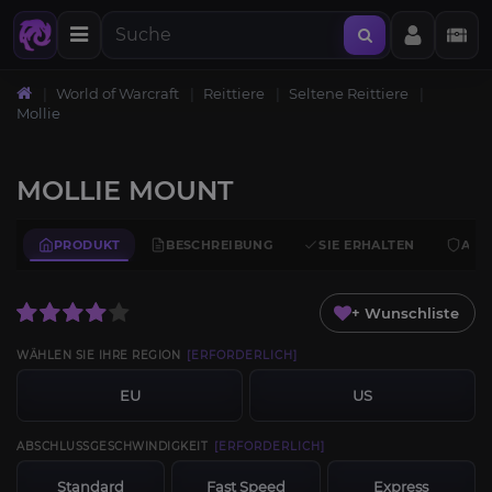
World of Warcraft
Reittiere
Seltene Reittiere
Mollie
MOLLIE MOUNT
PRODUKT
BESCHREIBUNG
SIE ERHALTEN
ANF
+ Wunschliste
WÄHLEN SIE IHRE REGION
[ERFORDERLICH]
EU
US
ABSCHLUSSGESCHWINDIGKEIT
[ERFORDERLICH]
Standard
Fast Speed
Express