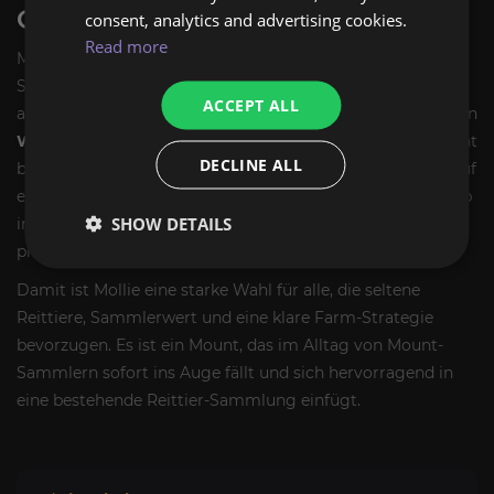
GEEIGNET IST
consent, analytics and advertising cookies.
Read more
Mollie ist vor allem für Spieler interessant, die ihre
Sammlung komplettieren oder ihren Account um ein
ACCEPT ALL
auffälliges, seltenes Reittier erweitern möchten. Wenn du in
WoW Retail
regelmäßig sammelst, lohnt sich dieses Mount
DECLINE ALL
besonders als Teil einer längeren Collection-Route. Statt auf
ein Eventfenster angewiesen zu sein, kannst du den Erwerb
SHOW DETAILS
im passenden Content dauerhaft verfolgen und dein Ziel
planvoll angehen.
Damit ist Mollie eine starke Wahl für alle, die seltene
Reittiere, Sammlerwert und eine klare Farm-Strategie
bevorzugen. Es ist ein Mount, das im Alltag von Mount-
Sammlern sofort ins Auge fällt und sich hervorragend in
eine bestehende Reittier-Sammlung einfügt.