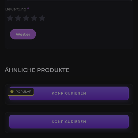
Bewertung
*
Weiter
Phosphorsteindrache
4.1
ÄHNLICHE PRODUKTE
AB
150,00€
Blutschlange von Nazjatar
4.3
KONFIGURIEREN
AB
95,00€
Phalynx der Demut
4.3
KONFIGURIEREN
AB
290,00€