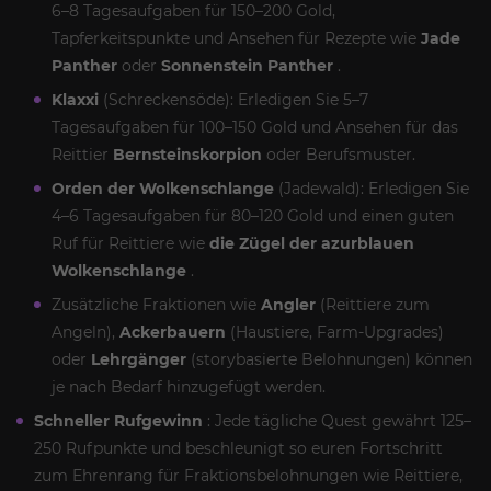
6–8 Tagesaufgaben für 150–200 Gold,
Tapferkeitspunkte und Ansehen für Rezepte wie
Jade
Panther
oder
Sonnenstein Panther
.
Klaxxi
(Schreckensöde): Erledigen Sie 5–7
Tagesaufgaben für 100–150 Gold und Ansehen für das
Reittier
Bernsteinskorpion
oder Berufsmuster.
Orden der Wolkenschlange
(Jadewald): Erledigen Sie
4–6 Tagesaufgaben für 80–120 Gold und einen guten
Ruf für Reittiere wie
die Zügel der azurblauen
Wolkenschlange
.
Zusätzliche Fraktionen wie
Angler
(Reittiere zum
Angeln),
Ackerbauern
(Haustiere, Farm-Upgrades)
oder
Lehrgänger
(storybasierte Belohnungen) können
je nach Bedarf hinzugefügt werden.
Schneller Rufgewinn
: Jede tägliche Quest gewährt 125–
250 Rufpunkte und beschleunigt so euren Fortschritt
zum Ehrenrang für Fraktionsbelohnungen wie Reittiere,