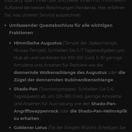
ExpCarry spart Ihnen Zeit und bietet Ihnen mit minimalem
Aufwand die besten Belohnungen Pandarias. Hier erfahren
Sie, was unseren Service auszeichnet:
Umfassender Questabschluss für alle wichtigen
Fraktionen
:
Himmlische Augustus
(Tempel der Jadeschlange,
Niuzao-Tempel): Schließen Sie 5–7 Tagesaufgaben pro
Hub ab und verdienen Sie 100–150 Gold, 5–10 geringe
Amulette und Ansehen für Reittiere wie die
donnernde Wolkenschlange des Augustus
oder
die
Zügel der donnernden Rubinwolkenschlange
.
Shado-Pan
(Townlongsteppe): Schließen Sie 5–6
Tagesquests ab, um 120–180 Gold, geringe Amulette
und Ansehen für Ausrüstung wie den
Shado-Pan-
Angriffswappenrock
oder
die Shado-Pan-Helmreplik
zu erhalten
.
Goldener Lotus
(Tal der Ewigen Blüten): Erledigen Sie