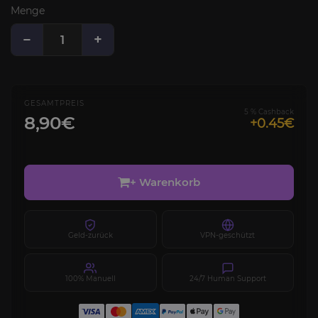
Menge
−
+
GESAMTPREIS
5 % Cashback
8,90€
+0.45€
+ Warenkorb
Geld-zurück
VPN-geschützt
100% Manuell
24/7 Human Support