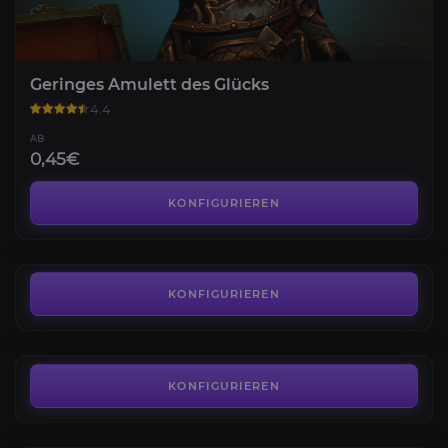
Geringes Amulett des Glücks
4.4
AB
0,45€
Goldener Lotus
5.0
KONFIGURIEREN
AB
7,50€
Orden der Wolkenschlange
4.7
KONFIGURIEREN
AB
11,00€
Die Angler
4.3
KONFIGURIEREN
AB
5,00€