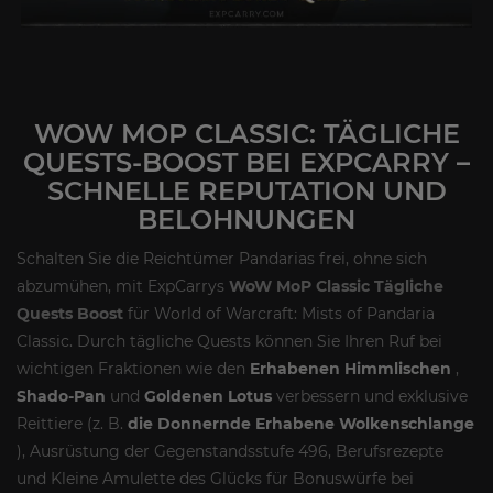
WOW MOP CLASSIC: TÄGLICHE
QUESTS-BOOST BEI EXPCARRY –
SCHNELLE REPUTATION UND
BELOHNUNGEN
Schalten Sie die Reichtümer Pandarias frei, ohne sich
abzumühen, mit ExpCarrys
WoW MoP Classic Tägliche
Quests Boost
für World of Warcraft: Mists of Pandaria
Classic. Durch tägliche Quests können Sie Ihren Ruf bei
wichtigen Fraktionen wie den
Erhabenen Himmlischen
,
Shado-Pan
und
Goldenen Lotus
verbessern und exklusive
Reittiere (z. B.
die Donnernde Erhabene Wolkenschlange
), Ausrüstung der Gegenstandsstufe 496, Berufsrezepte
und Kleine Amulette des Glücks für Bonuswürfe bei