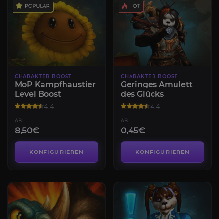
CHARAKTER BOOST
CHARAKTER BOOST
MoP Kampfhaustier
Geringes Amulett
Level Boost
des Glücks
4.4
4.4
AB
AB
8,50€
0,45€
KONFIGURIEREN
KONFIGURIEREN