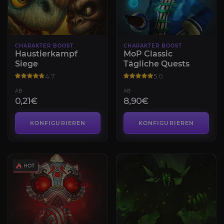
CHARAKTER BOOST
CHARAKTER BOOST
Haustierkampf
MoP Classic
Siege
Tägliche Quests
4.7
5.0
AB
AB
0,21€
8,90€
KONFIGURIEREN
KONFIGURIEREN