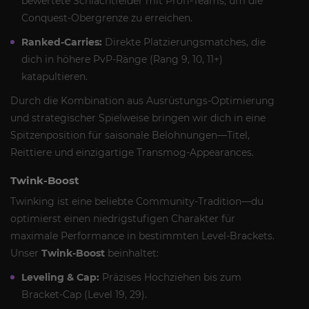
bewertete Schlachtfelder mit Profi-Teams, um die
Conquest-Obergrenze zu erreichen.
Ranked-Carries:
Direkte Platzierungsmatches, die
dich in höhere PvP-Ränge (Rang 9, 10, 11+)
katapultieren.
Durch die Kombination aus Ausrüstungs-Optimierung
und strategischer Spielweise bringen wir dich in eine
Spitzenposition für saisonale Belohnungen—Titel,
Reittiere und einzigartige Transmog-Appearances.
Twink-Boost
Twinking ist eine beliebte Community-Tradition—du
optimierst einen niedrigstufigen Charakter für
maximale Performance in bestimmten Level-Brackets.
Unser
Twink-Boost
beinhaltet:
Leveling & Cap:
Präzises Hochziehen bis zum
Bracket-Cap (Level 19, 29).