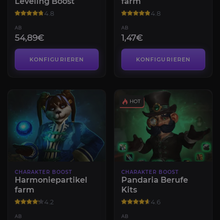
Leveling Boost
farm
4.8
4.8
AB
AB
54,89€
1,47€
KONFIGURIEREN
KONFIGURIEREN
CHARAKTER BOOST
CHARAKTER BOOST
Harmoniepartikel
Pandaria Berufe
farm
Kits
4.2
4.6
AB
AB