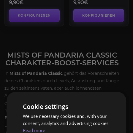
9,90€
9,90€
KONFIGURIEREN
KONFIGURIEREN
MISTS OF PANDARIA CLASSIC
CHARAKTER-BOOST-SERVICES
In
Mists of Pandaria Classic
gehört das Voranschreiten
deines Charakters durch Levels, Ausrüstung und Ränge
zu den zeitintensivsten, aber auch lohnendsten
Aktivitäten. Ob du nun als Neuling direkt ins Endgame
eintauchen möchtest oder als erfahrener Veteran
Cookie settings
mehrere Twinks hochziehen willst: Unsere
Charakter-
We use necessary cookies and, with your
Boost-Services
optimieren deine Progression von
consent, analytics and advertising cookies.
Level 1–90 (oder 90–100), deine Gear-Optimierung und
Read more
dein PvP-Ranking. Im dynamischen Meta des