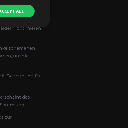
m Ihren
ACCEPT ALL
igen.
Raidern, optimieren
Dunkelschamanen
smen, um die
s die Begegnung für
, erscheint das
g-Sammlung.
ps zur