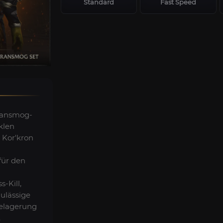
Standard
Fast Speed
Transmog-
klen
Kor'kron
ür den
s-Kill,
zulässige
Belagerung
.