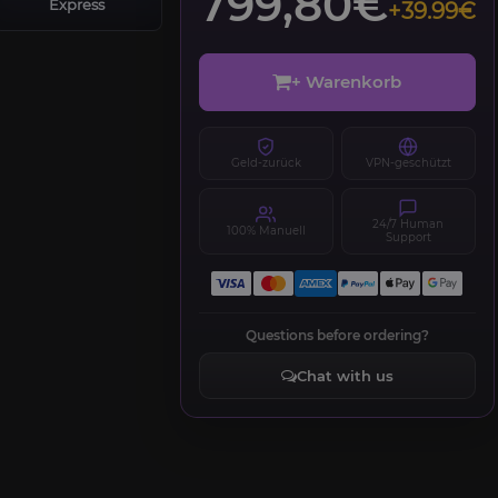
799,80€
Express
+39.99€
+ Warenkorb
Geld-zurück
VPN-geschützt
24/7 Human
100% Manuell
Support
Questions before ordering?
Chat with us