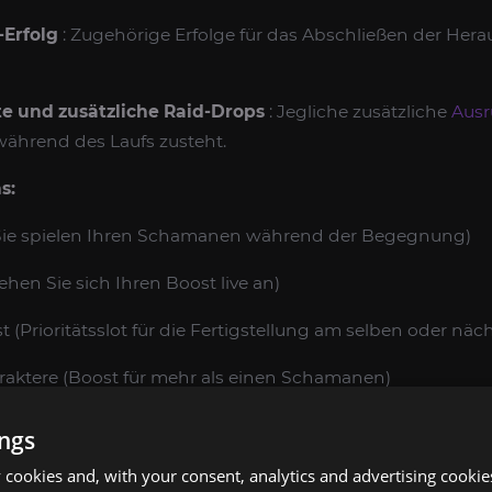
-Erfolg
: Zugehörige Erfolge für das Abschließen der Hera
e und zusätzliche Raid-Drops
: Jegliche zusätzliche
Ausr
während des Laufs zusteht.
s:
(Sie spielen Ihren Schamanen während der Begegnung)
hen Sie sich Ihren Boost live an)
 (Prioritätsslot für die Fertigstellung am selben oder näc
aktere (Boost für mehr als einen Schamanen)
tzerdefinierter Zeitplan für maximale Kontosicherheit
ings
cookies and, with your consent, analytics and advertising cookie
DEN DUNKEL SCHAMANE DER KOR'KRON SET-S