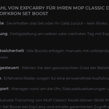
HL VON EXPCARRY FÜR IHREN MOP CLASSIC 
OR'KRON SET BOOST
ie
: Sie erhalten das Set oder Ihr Geld zurück – kein Risiko.
rung
: Fertigstellung am selben oder nächsten Tag mit E
osicherheit
: Alle Boosts erfolgen manuell, mit vollstän
onen.
 gesteuert
: Wählen Sie den gewünschten Grad der Beteil
m
: Erfahrene Raider sorgen für eine einwandfreie Ausführ
pport
: Manager rund um die Uhr, Statusaktualisierungen
klusivste Transmog von MoP Classic! Kaufe deinen WoW M
Set Boost bei ExpCarry und erhalte garantierten Zugriff a