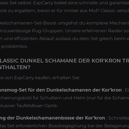
ses Set selbst. ExpCarry bietet eine schnelle und garantie
ook zu ergattern, bevor er für immer aus MoP Classic vers
kelschamanen-Set-Boost umgehst du komplexe Mechanik
zuverlässige Pug-Gruppen. Unsere erfahrenen Raider so
n und effizienten Ablauf, sodass du dein Set gleich beim 
nd problemlos.
CLASSIC DUNKEL SCHAMANE DER KOR'KRON T
NTHALTEN?
e von ExpCarry kaufen, erhalten Sie:
ransmog-Set für den Dunkelschamanen der Kor'kron
: E
cheinungsbild für Schultern und Helm (nur für die Scha
klusiver Teufelsfeuer-Optik.
ung der Dunkelschamanenbosse der Kor'kron
: Schnelles
 das Set erforderlichen Bossbegegnung bei der Belageru