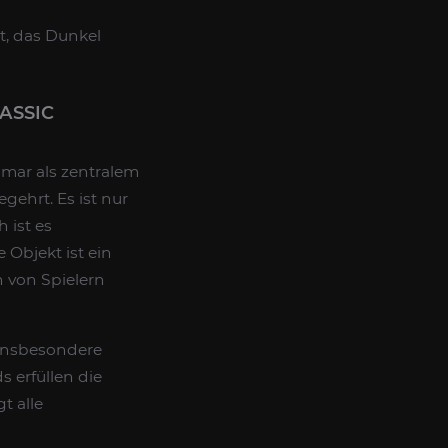
t, das Dunkel
ASSIC
mar als zentralem
gehrt. Es ist nur
 ist es
 Objekt ist ein
 von Spielern
 insbesondere
 erfüllen die
t alle