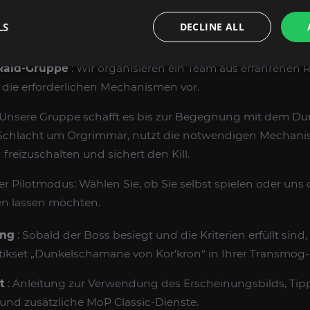
eratung
: Nach dem Kauf kontaktiert Sie unser Manager, u
LS
DECLINE ALL
 Ihre Region, Ihren Zeitplan und alle Add-Ons zu bestät
 Raid-Gruppe
: Wir organisieren ein Team aus erfahrenen 
 die erforderlichen Mechanismen vor.
 Unsere Gruppe schafft es bis zur Begegnung mit dem 
r Schlacht um Orgrimmar, nutzt die notwendigen Mechani
reizuschalten und sichert den Kill.
der Pilotmodus: Wählen Sie, ob Sie selbst spielen oder un
n lassen möchten.
ung
: Sobald der Boss besiegt und die Kriterien erfüllt sind
tikset „Dunkelschamane von Kor'kron“ in Ihrer Transmo
t
: Anleitung zur Verwendung des Erscheinungsbilds, Tip
und zusätzliche MoP Classic-Dienste.