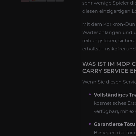
sehr wenige Spieler die
diesen einzigartigen L
Mit dem Kor'kron-Dun
Warteschlangen und un
reibungslosen, sichere
erhältst – risikofrei u
WAS IST IM MOP 
CARRY SERVICE E
Wenn Sie diesen Servic
Vollständiges T
kosmetisches Ers
verfügbar), mit ex
Garantierte Töt
Besiegen der für