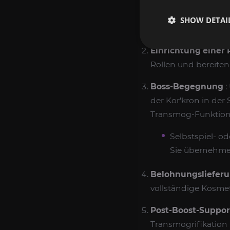
Bestellung und B
SHOW DETAI
Schamanencharakter,
Einrichtung einer
Rollen und bereiten
Boss-Begegnung
:
der Kor'kron in de
Transmog-Funktion f
Selbstspiel- o
Sie übernehme
Belohnungsliefer
vollständige Kosme
Post-Boost-Suppor
Transmogrifikation 