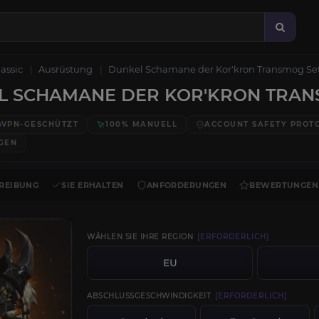
lassic
Ausrüstung
Dunkel Schamane der Kor'kron Transmog Se
L SCHAMANE DER KOR'KRON TRAN
VPN-GESCHÜTZT
100% MANUELL
ACCOUNT SAFETY PROT
GEN
REIBUNG
SIE ERHALTEN
ANFORDERUNGEN
BEWERTUNGEN
WÄHLEN SIE IHRE REGION
[ERFORDERLICH]
EU
ABSCHLUSSGESCHWINDIGKEIT
[ERFORDERLICH]