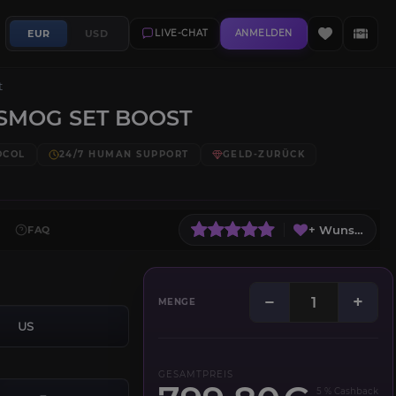
EUR
USD
LIVE-CHAT
ANMELDEN
t
SMOG SET BOOST
OCOL
24/7 HUMAN SUPPORT
GELD-ZURÜCK
+ Wunschliste
FAQ
−
+
MENGE
US
GESAMTPREIS
5 % Cashback