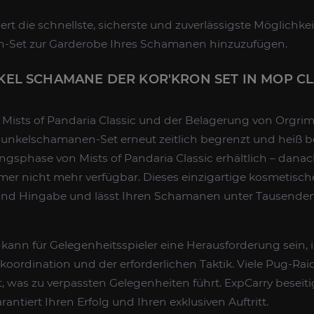
rt die schnellste, sicherste und zuverlässigste Möglichkei
n-Set zur Garderobe Ihres Schamanen hinzuzufügen.
EL SCHAMANE DER KOR'KRON SET IN MOP CL
Mists of Pandaria Classic und der Belagerung von Orgrim
Dunkelschamanen-Set erneut zeitlich begrenzt und heiß be
sphase von Mists of Pandaria Classic erhältlich – danach
er nicht mehr verfügbar. Dieses einzigartige kosmetische
und Hingabe und lässt Ihren Schamanen unter Tausenden
kann für Gelegenheitsspieler eine Herausforderung sein,
ordination und der erforderlichen Taktik. Viele Pug-Raids
t, was zu verpassten Gelegenheiten führt. ExpCarry beseitig
ntiert Ihren Erfolg und Ihren exklusiven Auftritt.