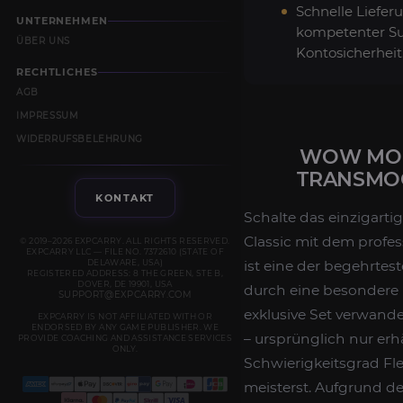
Schnelle Liefer
UNTERNEHMEN
kompetenter Su
ÜBER UNS
Kontosicherheit
RECHTLICHES
AGB
IMPRESSUM
WIDERRUFSBELEHRUNG
WOW MOP
TRANSMOG
KONTAKT
Schalte das einzigart
Classic mit dem profe
© 2019–2026 EXPCARRY. ALL RIGHTS RESERVED.
EXPCARRY LLC — FILE NO. 7372610 (STATE OF
DELAWARE, USA)
ist eine der begehrte
REGISTERED ADDRESS: 8 THE GREEN, STE B,
DOVER, DE 19901, USA
durch eine besondere 
SUPPORT@EXPCARRY.COM
exklusive Set verwand
EXPCARRY IS NOT AFFILIATED WITH OR
ENDORSED BY ANY GAME PUBLISHER. WE
– ursprünglich nur er
PROVIDE COACHING AND ASSISTANCE SERVICES
ONLY.
Schwierigkeitsgrad F
meisterst. Aufgrund d