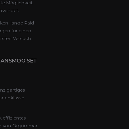
rte Möglichkeit,
chwindet.
en, lange Raid-
rgen für einen
ersten Versuch
RANSMOG SET
inzigartiges
manenklasse
, effizientes
ng von Orgrimmar.