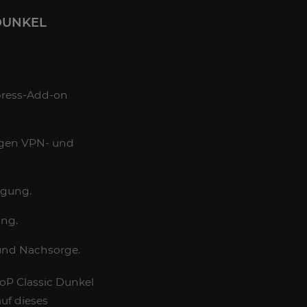
DUNKEL
xpress-Add-on
digen VPN- und
igung.
ung.
 und Nachsorge.
oP Classic Dunkel
uf dieses