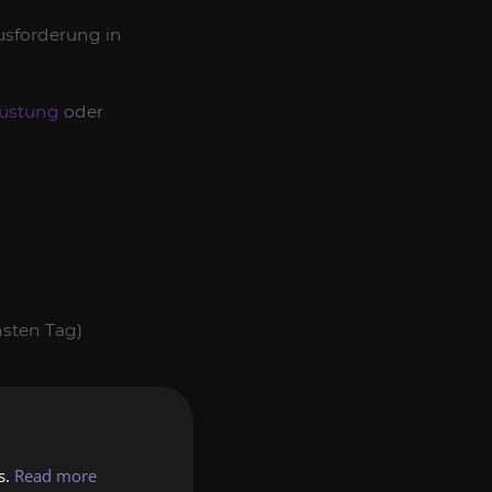
usforderung in
üstung
oder
hsten Tag)
s.
Read more
ERVICE DURCH