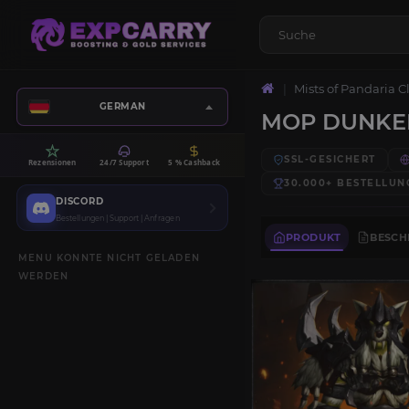
Mists of Pandaria C
GERMAN
MOP DUNKE
SSL-GESICHERT
Rezensionen
24/7 Support
5 % Cashback
30.000+
BESTELLUN
DISCORD
Bestellungen | Support | Anfragen
PRODUKT
BESCH
MENU KONNTE NICHT GELADEN
WERDEN