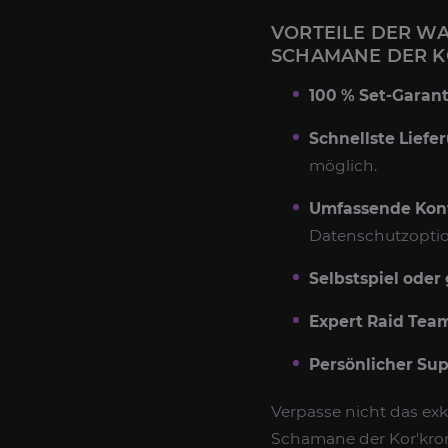
VORTEILE DER WA
SCHAMANE DER K
100 % Set-Garant
Schnellste Liefe
möglich.
Umfassende Kont
Datenschutzopti
Selbstspiel oder
Expert Raid Tea
Persönlicher Su
Verpasse nicht das ex
Schamane der Kor'kron 