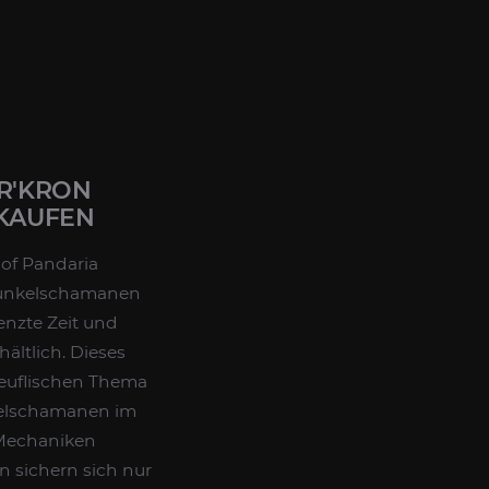
R'KRON
 KAUFEN
of Pandaria
-Dunkelschamanen
enzte Zeit und
ltlich. Dieses
teuflischen Thema
kelschamanen im
 Mechaniken
 sichern sich nur