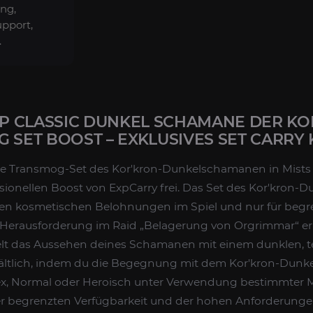
ung,
pport,
.
 CLASSIC DUNKEL SCHAMANE DER KO
 SET BOOST – EXKLUSIVES SET CARRY
ige Transmog-Set des Kor'kron-Dunkelschamanen in Mists 
ssionellen Boost von ExpCarry frei. Das Set des Kor'kron
sten kosmetischen Belohnungen im Spiel und nur für begr
Herausforderung im Raid „Belagerung von Orgrimmar“ erhä
elt das Aussehen deines Schamanen mit einem dunklen, 
hältlich, indem du die Begegnung mit dem Kor'kron-Dun
lex, Normal oder Heroisch unter Verwendung bestimmter
er begrenzten Verfügbarkeit und der hohen Anforderungen