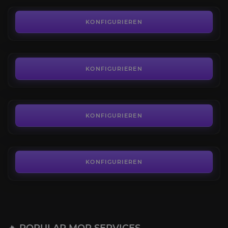
Lichts Regalia Set
4.5
KONFIGURIEREN
AB
13,50€
Herrschaftlichen Fürsten Set
4.6
KONFIGURIEREN
AB
13,50€
Kreislaufs Set
4.9
KONFIGURIEREN
AB
13,50€
KONFIGURIEREN