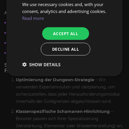
Beute, Gold, Belohnungen.
We use necessary cookies and, with your
consent, analytics and advertising cookies.
Add-On-Optionen:
Read more
Selbstspiel- oder gesteuerter Boosting-Modus
Liefergeschwindigkeit: Standard, Express, Super-Express
ACCEPT ALL
Sehen Sie sich Live Carry über den privaten Stream an
DECLINE ALL
Zusätzliche Gold-Farming-Option hinzufügen
SHOW DETAILS
SO FÜHREN WIR DEN WINDZORNS SET
FARM SERVICE DURCH
Optimierung der Dungeon-Strategie
– Wir
verwenden Expertenrouten und -zeitplanung, um
sicherzustellen, dass jeder Herausforderungsmodus
innerhalb der Goldgrenzen abgeschlossen wird.
Klassenspezifische Schamanen-Hinrichtung
–
Booster passen sich Ihrer Spezialisierung
(Verstärkung, Elementar oder Wiederherstellung) an,