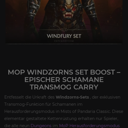
MOP WINDZORNS SET BOOST –
EPISCHER SCHAMANE
TRANSMOG CARRY
Entfesselt die Urkraft des
Windzorns-Sets
, der exklusiven
Transmog-Funktion für Schamanen im
Herausforderungsmodus in Mists of Pandaria Classic. Diese
elementar gestaltete Kettenrüstung erhalten nur Spieler,
die alle neun
Dungeons
im
MoP Herausforderungsmodus