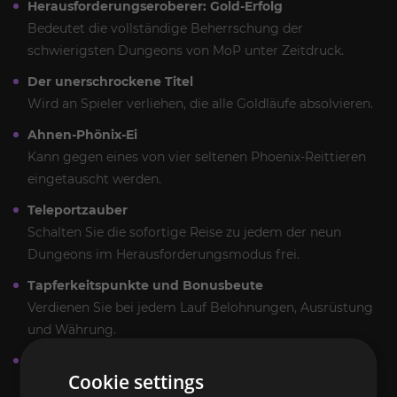
Herausforderungseroberer: Gold-Erfolg
Bedeutet die vollständige Beherrschung der
schwierigsten Dungeons von MoP unter Zeitdruck.
Der unerschrockene Titel
Wird an Spieler verliehen, die alle Goldläufe absolvieren.
Ahnen-Phönix-Ei
Kann gegen eines von vier seltenen Phoenix-Reittieren
eingetauscht werden.
Teleportzauber
Schalten Sie die sofortige Reise zu jedem der neun
Dungeons im Herausforderungsmodus frei.
Tapferkeitspunkte und Bonusbeute
Verdienen Sie bei jedem Lauf Belohnungen, Ausrüstung
und Währung.
Vollständige Beuteaufbewahrung
Cookie settings
Alles, was Sie verdienen, bleibt bei Ihrem Charakter –