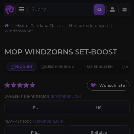
Mists of Pandaria Classic
Herausforderungen
Windzorns Set
MOP WINDZORNS SET-BOOST
PRODUKT
BESCHREIBUNG
SIE ERHALTEN
ANF
+ Wunschliste
WÄHLEN SIE IHRE REGION
[ERFORDERLICH]
EU
US
PLAY-METHODE
[ERFORDERLICH]
Pilot
Selfplay