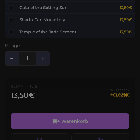
Gate of the Setting Sun
13,50€
Shado-Pan Monastery
13,50€
Temple of the Jade Serpent
13,50€
Menge
−
+
GESAMTPREIS
5 % Cashback
13,50€
+0.68€
+ Warenkorb