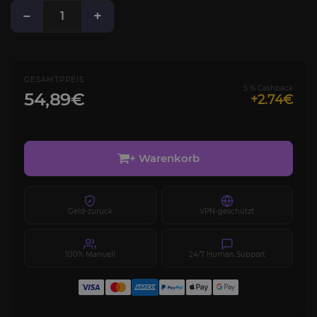
−
+
GESAMTPREIS
5 % Cashback
54,89€
+2.74€
+ Warenkorb
Geld-zurück
VPN-geschützt
100% Manuell
24/7 Human Support