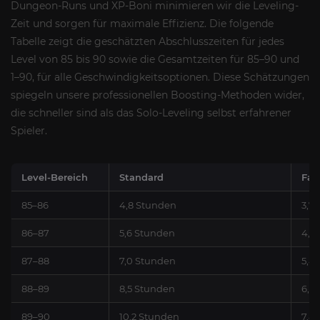
Dungeon-Runs und XP-Boni minimieren wir die Leveling-
Zeit und sorgen für maximale Effizienz. Die folgende
Tabelle zeigt die geschätzten Abschlusszeiten für jedes
Level von 85 bis 90 sowie die Gesamtzeiten für 85–90 und
1–90, für alle Geschwindigkeitsoptionen. Diese Schätzungen
spiegeln unsere professionellen Boosting-Methoden wider,
die schneller sind als das Solo-Leveling selbst erfahrener
Spieler.
Level-Bereich
Standard
Fas
85–86
4,8 Stunden
3,7
86–87
5,6 Stunden
4,3
87–88
7,0 Stunden
5,4
88–89
8,5 Stunden
6,5
89–90
10,2 Stunden
7,8