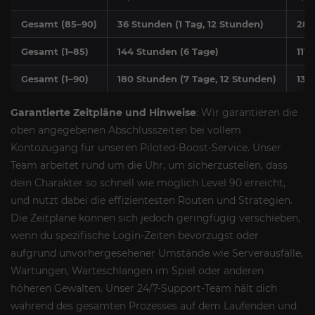
Gesamt (85–90)
36 Stunden (1 Tag, 12 Stunden)
28 
Gesamt (1–85)
144 Stunden (6 Tage)
111
Gesamt (1–90)
180 Stunden (7 Tage, 12 Stunden)
139
Garantierte Zeitpläne und Hinweise
: Wir garantieren die
oben angegebenen Abschlusszeiten bei vollem
Kontozugang für unseren Piloted-Boost-Service. Unser
Team arbeitet rund um die Uhr, um sicherzustellen, dass
dein Charakter so schnell wie möglich Level 90 erreicht,
und nutzt dabei die effizientesten Routen und Strategien.
Die Zeitpläne können sich jedoch geringfügig verschieben,
wenn du spezifische Login-Zeiten bevorzugst oder
aufgrund unvorhergesehener Umstände wie Serverausfälle,
Wartungen, Warteschlangen im Spiel oder anderen
höheren Gewalten. Unser 24/7-Support-Team hält dich
während des gesamten Prozesses auf dem Laufenden und