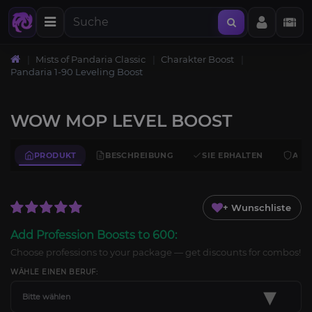
Mists of Pandaria Classic
Charakter Boost
Pandaria 1-90 Leveling Boost
WOW MOP LEVEL BOOST
PRODUKT
BESCHREIBUNG
SIE ERHALTEN
ANF
+ Wunschliste
Add Profession Boosts to 600:
Choose professions to your package — get discounts for combos!
WÄHLE EINEN BERUF:
▾
Bitte wählen