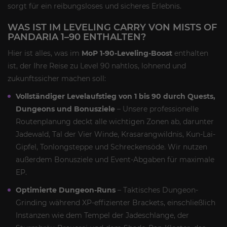
sorgt für ein reibungsloses und sicheres Erlebnis.
WAS IST IM LEVELING CARRY VON MISTS OF
PANDARIA 1–90 ENTHALTEN?
Hier ist alles, was im
MoP 1-90-Leveling-Boost
enthalten
ist, der Ihre Reise zu Level 90 nahtlos, lohnend und
zukunftssicher machen soll:
Vollständiger Levelaufstieg von 1 bis 90 durch Quests,
Dungeons und Bonusziele
– Unsere professionelle
Routenplanung deckt alle wichtigen Zonen ab, darunter
Jadewald, Tal der Vier Winde, Krasarangwildnis, Kun-Lai-
Gipfel, Tonlongsteppe und Schreckensöde. Wir nutzen
außerdem Bonusziele und Event-Abgaben für maximale
EP.
Optimierte Dungeon-Runs
– Taktisches Dungeon-
Grinding während XP-effizienter Brackets, einschließlich
Instanzen wie dem Tempel der Jadeschlange, der