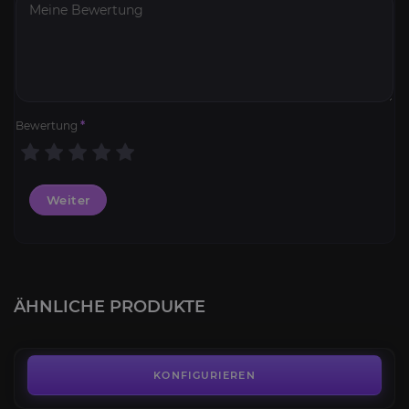
Bewertung
*
Weiter
Dunkelsporenmanarochen
4.2
ÄHNLICHE PRODUKTE
AB
85,00€
Blutrotes Splitterfell
3.9
KONFIGURIEREN
AB