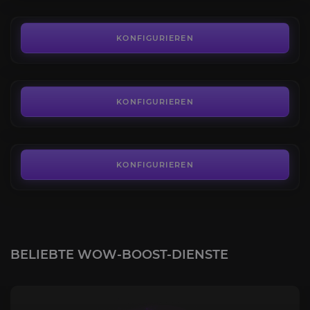
199,00€
Finsterpranke
3.9
KONFIGURIEREN
AB
29,00€
Kolossale gespenstergebundene Schlundratte
4.4
KONFIGURIEREN
AB
149,00€
KONFIGURIEREN
BELIEBTE WOW-BOOST-DIENSTE