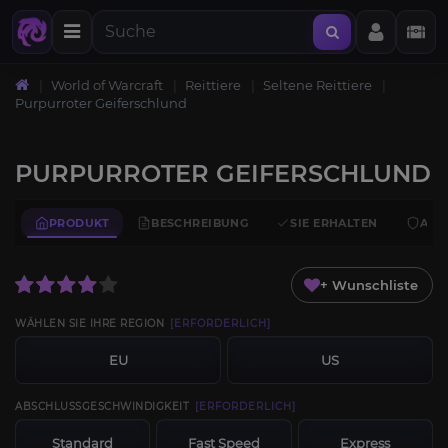
World of Warcraft
Reittiere
Seltene Reittiere
Purpurroter Geiferschlund
PURPURROTER GEIFERSCHLUND
PRODUKT
BESCHREIBUNG
SIE ERHALTEN
ANF
+ Wunschliste
WÄHLEN SIE IHRE REGION
[ERFORDERLICH]
EU
US
ABSCHLUSSGESCHWINDIGKEIT
[ERFORDERLICH]
Standard
Fast Speed
Express