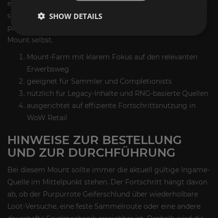
einsteigt, profitiert davon, wenn der relevante Erwerbsweg
SHOW DETAILS
sauber aufbereitet ist und direkt zur aktuellen Spielrealität
passt. So bleibt der Fokus auf dem eigentlichen Ziel: dem
Mount selbst.
Mount-Farm mit klarem Fokus auf den relevanten
Erwerbsweg
geeignet für Sammler und Completionists
nützlich für Legacy-Inhalte und RNG-basierte Quellen
ausgerichtet auf effiziente Fortschrittsnutzung in
WoW Retail
HINWEISE ZUR BESTELLUNG
UND ZUR DURCHFÜHRUNG
Bei diesem Mount sollte immer die aktuell gültige Ingame-
Quelle im Mittelpunkt stehen. Der Fortschritt hängt davon
ab, ob der Purpurrote Geiferschlund über wiederholbare
Loot-Versuche, eine feste Sammelroute oder eine andere