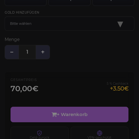
GOLD HINZUFÜGEN
▾
Bitte wählen
Menge
−
+
GESAMTPREIS
5 % Cashback
70,00€
+3.50€
+ Warenkorb
Geld-zurück
VPN-geschützt