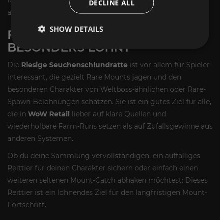
DECLINE ALL
arbeitest parallel an mehreren Sammlerzielen.
SHOW DETAILS
FÜR WEN SICH DAS MOUNT
BESONDERS LOHNT
Die
Riesige Seuchenschlundratte
ist vor allem für Spieler
interessant, die gezielt Rare Mounts jagen und den
besonderen Charakter von Weltboss-ähnlichen oder Rare-
Spawn-Belohnungen schätzen. Sie ist ein gutes Ziel für alle,
die in
WoW Retail
lieber auf klare Quellen und
wiederholbare Farm-Runs setzen als auf Zufallsgewinne aus
anderen Systemen.
Ob du deine Sammlung vervollständigen, ein auffälliges
Reittier für deinen Charakter sichern oder einfach einen
weiteren seltenen Mount-Catch abhaken möchtest: Dieses
Reittier ist ein lohnendes Ziel für den langfristigen Mount-
Fortschritt.