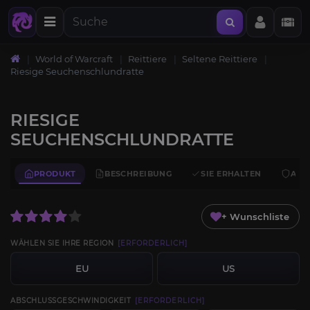
World of Warcraft
Reittiere
Seltene Reittiere
Riesige Seuchenschlundratte
RIESIGE
SEUCHENSCHLUNDRATTE
PRODUKT
BESCHREIBUNG
SIE ERHALTEN
ANF
+ Wunschliste
WÄHLEN SIE IHRE REGION
[ERFORDERLICH]
EU
US
ABSCHLUSSGESCHWINDIGKEIT
[ERFORDERLICH]