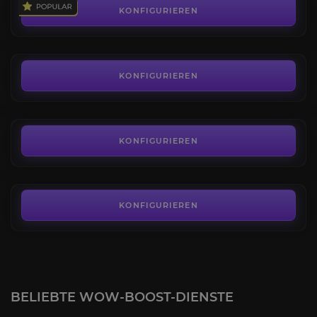
4.4
KONFIGURIEREN
AB
85,00€
Kahler Fledderflügel
4.4
KONFIGURIEREN
AB
290,00€
Kolossale Umbralederschlundratte
4.0
KONFIGURIEREN
AB
119,00€
KONFIGURIEREN
BELIEBTE WOW-BOOST-DIENSTE