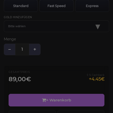
Standard
Fast Speed
Express
GOLD HINZUFÜGEN
▾
Bitte wählen
Menge
−
+
GESAMTPREIS
5 % Cashback
89,00€
+4.45€
+ Warenkorb