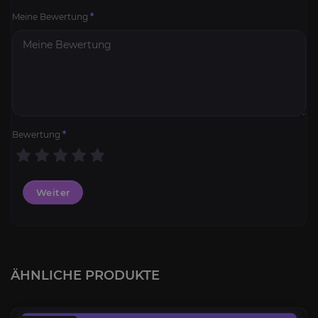
Meine Bewertung
*
Bewertung
*
Weiter
Kobaltblaues Urterrorhorn
4.4
ÄHNLICHE PRODUKTE
AB
350,00€
Kralle von Ha-Li