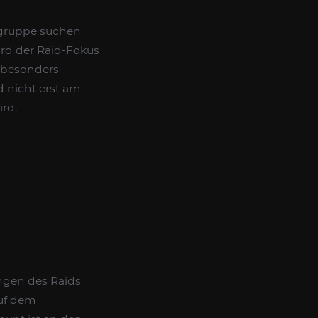
mgruppe suchen
wird der Raid-Fokus
t besonders
d nicht erst am
ird.
gen des Raids
auf dem