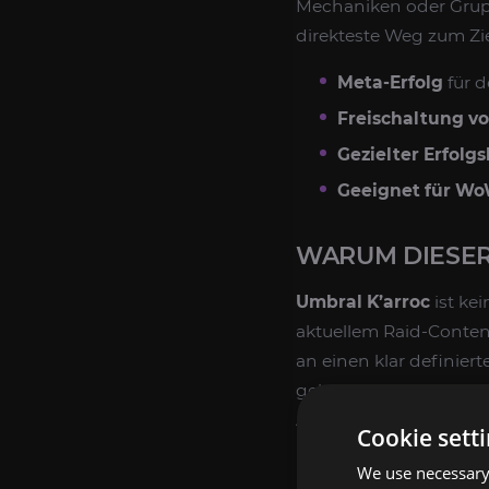
Mechaniken oder Grupp
direkteste Weg zum Zie
Meta-Erfolg
für 
Freischaltung vo
Gezielter Erfolgs
Geeignet für Wo
WARUM DIESER
Umbral K’arroc
ist ke
aktuellem Raid-Conten
an einen klar definie
gekauft werden können
Abschluss anspruchsvo
Cookie sett
Belohnungen der aktue
We use necessary 