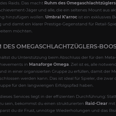
b des Raids. Das macht
Ruhm des Omegaschlachtzüglers
 Achievement-Jäger und alle, die ein seltenes Mount aus ak
ng hinzufügen wollen.
Umbral K’arroc
ist ein exklusive
 und damit ein klarer Prestige-Gegenstand für Retail-Spiel
itern möchten.
M DES OMEGASCHLACHTZÜGLERS-BOOS
hältst du Unterstützung beim Abschluss der für den Meta-
chievements in
Manaforge Omega
. Ziel ist es, alle notwe
d in einer organisierten Gruppe zu erfüllen, damit der M
chlossen werden kann. Das ist ideal für Spieler, die zwar
ruppe für den langwierigen Erfolgspfad haben.
 dieses Services liegt in der effizienten Durchführung: Statt
u sein, bekommst du einen strukturierten
Raid-Clear
mit 
sparst du dir Frust, unnötige Wiederholungen und das Risi