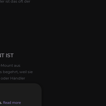
 ist das oft der
T IST
e-Mount aus
 begehrt, weil sie
d oder Händler
chen für den
nendsten Mount-
s.
Read more