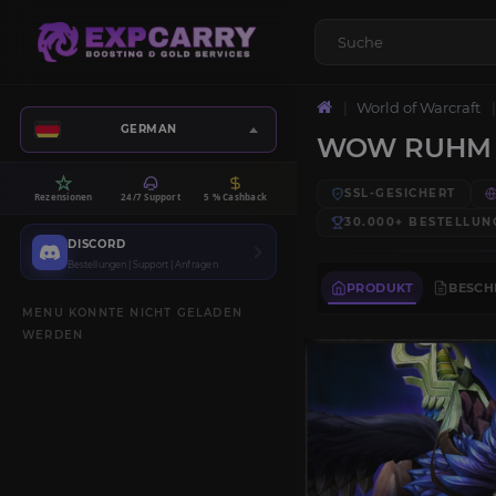
World of Warcraft
GERMAN
WOW RUHM 
SSL-GESICHERT
Rezensionen
24/7 Support
5 % Cashback
30.000+
BESTELLUN
DISCORD
Bestellungen | Support | Anfragen
PRODUKT
BESCH
MENU KONNTE NICHT GELADEN
WERDEN