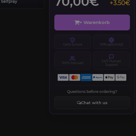
70,00€
Selfplay
+3.50€
+ Warenkorb
Geld-zurück
VPN-geschützt
24/7 Human
100% Manuell
Support
Questions before ordering?
Chat with us