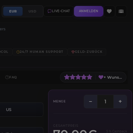
EUR
USD
LIVE-CHAT
ANMELDEN
ers
OCOL
24/7 HUMAN SUPPORT
GELD-ZURÜCK
+ Wunschliste
FAQ
−
+
MENGE
US
GESAMTPREIS
5 % Cashback