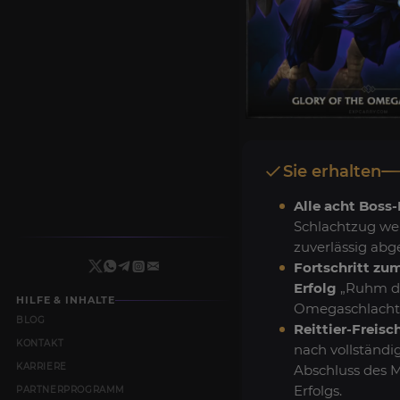
Sie erhalten
Alle acht Boss-
Schlachtzug we
zuverlässig abg
Fortschritt zu
Erfolg
„Ruhm d
HILFE & INHALTE
Omegaschlachtz
BLOG
Reittier-Freis
KONTAKT
nach vollständ
KARRIERE
Abschluss des 
Erfolgs.
PARTNERPROGRAMM