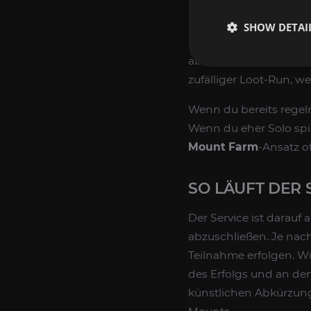
Der Produktintent blei
Dungeon-Run, nicht u
SHOW DETAI
das Angebot perfekt zu
abschließen möchten. G
zufälliger Loot-Run, w
Wenn du bereits regelmä
Wenn du eher Solo spie
Mount Farm
-Ansatz o
SO LÄUFT DER 
Der Service ist darauf
abzuschließen. Je nac
Teilnahme erfolgen. Wi
des Erfolgs und an de
künstlichen Abkürzun