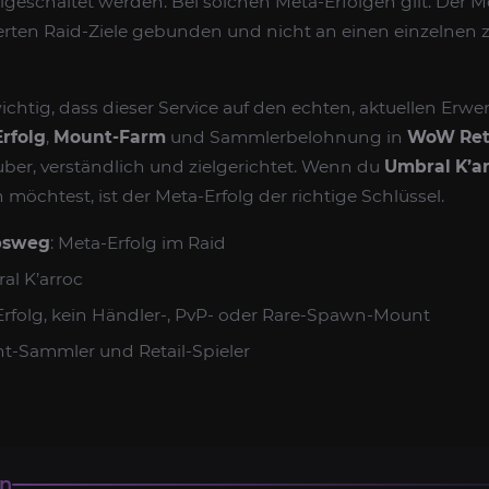
geschaltet werden. Bei solchen Meta-Erfolgen gilt: Der M
erten Raid-Ziele gebunden und nicht an einen einzelnen z
 wichtig, dass dieser Service auf den echten, aktuellen Erw
Erfolg
,
Mount-Farm
und Sammlerbelohnung in
WoW Ret
ber, verständlich und zielgerichtet. Wenn du
Umbral K’a
chtest, ist der Meta-Erfolg der richtige Schlüssel.
bsweg
: Meta-Erfolg im Raid
al K’arroc
-Erfolg, kein Händler-, PvP- oder Rare-Spawn-Mount
nt-Sammler und Retail-Spieler
en