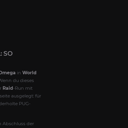
: SO
 Omega
in
World
 Wenn du dieses
er
Raid
-Run mit
eite ausgelegt: für
derholte PUG-
n Abschluss der