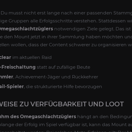
: Du musst nicht erst lange nach einer passenden Stam
llige Gruppen alle Erfolgsschritte verstehen. Stattdessen 
megaschlachtzüglers
notwendigen Ziele gelegt. Das is
 die den Mount jetzt in ihrer Sammlung haben möchten un
ellen wollen, dass der Content schwerer zu organisieren w
clear
im aktuellen Raid
-Freischaltung
statt auf zufällige Beute
ammler
, Achievement-Jäger und Rückkehrer
il-Spieler
, die strukturierte Hilfe bevorzugen
WEISE ZU VERFÜGBARKEIT UND LOOT
uhm des Omegaschlachtzüglers
hängt an den Bedingun
Solange der Erfolg im Spiel verfügbar ist, kann das Mount 