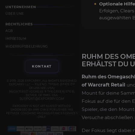
Optionale Hilfe
UNTERNEHMEN
Erfolgen, Clear
ÜBER UNS
ausgewählten B
RECHTLICHES
AGB
IMPRESSUM
WIDERRUFSBELEHRUNG
RUHM DES OME
ERHÄLTST DU 
KONTAKT
Ruhm des Omegaschl
© 2019–2026 EXPCARRY. ALL RIGHTS RESERVED.
of Warcraft Retail
und
EXPCARRY LLC — FILE NO. 7372610 (STATE OF
DELAWARE, USA)
REGISTERED ADDRESS: 8 THE GREEN, STE B,
Mount für deine Samml
DOVER, DE 19901, USA
SUPPORT@EXPCARRY.COM
Fokus auf die für den E
EXPCARRY IS NOT AFFILIATED WITH OR
Spieler, die den Moun
ENDORSED BY ANY GAME PUBLISHER. WE
PROVIDE COACHING AND ASSISTANCE SERVICES
Versuche abschließen
ONLY.
Der Fokus liegt dabei