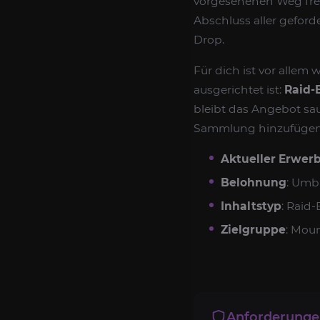
vorgesehenen Weg frei
Abschluss aller geford
Drop.
Für dich ist vor allem
ausgerichtet ist:
Raid-
bleibt das Angebot sau
Sammlung hinzufügen mö
Aktueller Erwer
Belohnung
: Umbr
Inhaltstyp
: Raid
Zielgruppe
: Mou
Anforderung