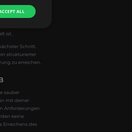
cht um einen
ng. Damit passt
ACCEPT ALL
etail farmen oder
wertvoller als ein
t ist.
nächster Schritt.
n strukturierter
rung zu erreichen.
B
pe sauber
n mit deiner
 den Anforderungen
rden keine
 Erreichens des