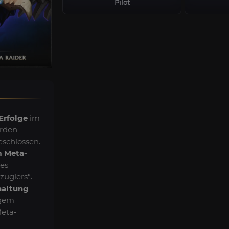
Pilot
Erfolge
im
rden
eschlossen.
m Meta-
es
üglers“.
chaltung
igem
Meta-