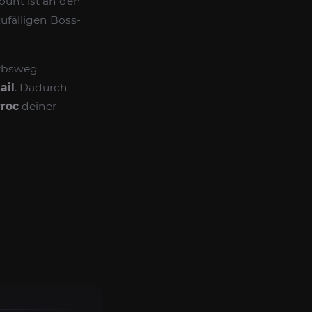
ount ist an den
ufälligen Boss-
erbsweg
ail
. Dadurch
rroc
deiner