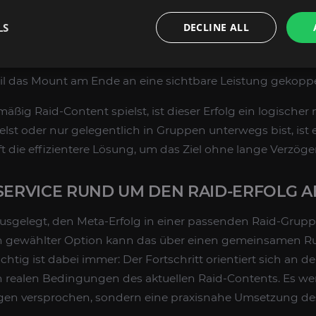
bt dabei klar: Es geht um einen
Erfolg
im Raid-Kontext, ni
m einen Rare Spawn und nicht um eine Händler-Belohnu
LS
DECLINE ALL
 Spielern, die gezielt
Raid-Mounts
in World of Warcraft R
erade für Sammler ist der Abschluss des Meta-Erfolgs oft 
eil das Mount am Ende an eine sichtbare Leistung gekoppel
ßig Raid-Content spielst, ist dieser Erfolg ein logischer 
lst oder nur gelegentlich in Gruppen unterwegs bist, ist ei
ft die effizientere Lösung, um das Ziel ohne lange Verzöge
SERVICE RUND UM DEN RAID-ERFOLG A
 ausgelegt, den Meta-Erfolg in einer passenden Raid-Grup
h gewählter Option kann das über einen gemeinsamen Ru
chtig ist dabei immer: Der Fortschritt orientiert sich an
n realen Bedingungen des aktuellen Raid-Contents. Es we
gen versprochen, sondern eine praxisnahe Umsetzung des