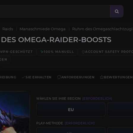
Raids
Manaschmiede Omega
Ruhm des Omegaschlachtzügl
DES OMEGA-RAIDER-BOOSTS
VPN-GESCHÜTZT
100% MANUELL
ACCOUNT SAFETY PROT
GEN
REIBUNG
SIE ERHALTEN
ANFORDERUNGEN
BEWERTUNGEN
WÄHLEN SIE IHRE REGION
[ERFORDERLICH]
EU
PLAY-METHODE
[ERFORDERLICH]