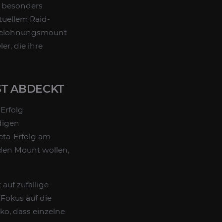
besonders
tuellem Raid-
s Belohnungsmount
er, die ihre
T ABDECKT
Erfolg
ndigen
eta-Erfolg am
 den Mount wollen,
 auf zufällige
Fokus auf die
ko, dass einzelne