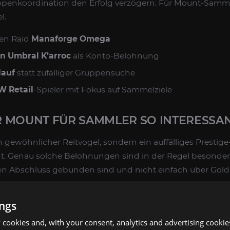
enkoordination den Erfolg verzögern. Für Mount-Sammler
l.
den Raid
Manaforge Omega
n Umbral K’arroc
als Konto-Belohnung
lauf
statt zufälliger Gruppensuche
W Retail
-Spieler mit Fokus auf Sammelziele
 MOUNT FÜR SAMMLER SO INTERESSAN
in gewöhnlicher Reitvogel, sondern ein auffälliges Prestig
t. Genau solche Belohnungen sind in der Regel besonders
rten Abschluss gebunden sind und nicht einfach über Gol
. Wer seine Sammlung ausbauen oder ein sichtbares Zei
ller Raid-Ziele haben möchte, findet hier eine der span
ings
llen Erweiterung.
cookies and, with your consent, analytics and advertising cookie