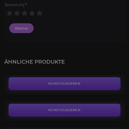
Bewertung
*
Weiter
Schiefergraues Urterrorhorn
4.3
ÄHNLICHE PRODUKTE
AB
75,00€
Schädelreißer
4.4
KONFIGURIEREN
AB
65,00€
Leisegleiter
4.2
KONFIGURIEREN
AB
170,00€
Schillernder Manarochen