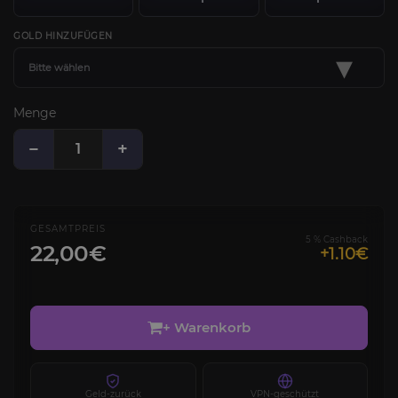
GOLD HINZUFÜGEN
▾
Bitte wählen
Menge
−
+
GESAMTPREIS
5 % Cashback
22,00€
+1.10€
+ Warenkorb
Geld-zurück
VPN-geschützt