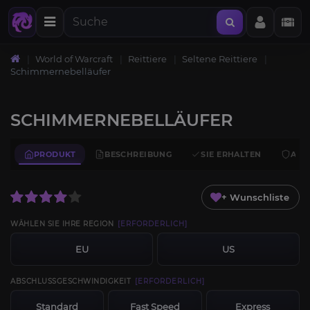
World of Warcraft
Reittiere
Seltene Reittiere
Schimmernebelläufer
SCHIMMERNEBELLÄUFER
PRODUKT
BESCHREIBUNG
SIE ERHALTEN
ANF
+ Wunschliste
WÄHLEN SIE IHRE REGION
[ERFORDERLICH]
EU
US
ABSCHLUSSGESCHWINDIGKEIT
[ERFORDERLICH]
Standard
Fast Speed
Express