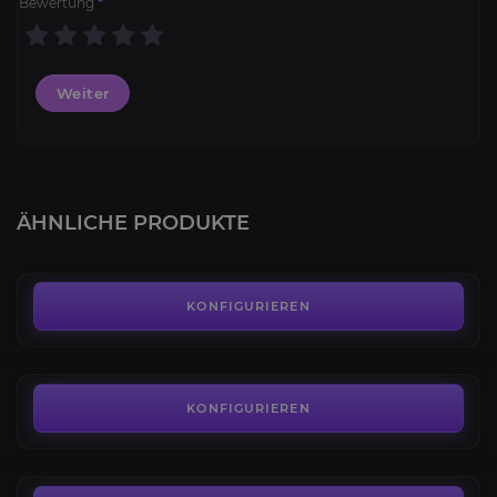
Bewertung
*
Weiter
Krieger Runen
4.6
ÄHNLICHE PRODUKTE
AB
4,00€
Paladin Runen
4.1
KONFIGURIEREN
AB
4,00€
Jäger Runen
4.6
KONFIGURIEREN
AB
4,00€
Schruke Runen