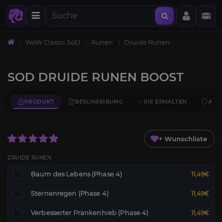
WoW Classic SoD
Runen
Druide Runen
SOD DRUIDE RUNEN BOOST
PRODUKT
BESCHREIBUNG
SIE ERHALTEN
ANF
+ Wunschliste
DRUIDE RUNEN
Baum des Lebens (Phase 4)
11,49€
Sternenregen (Phase 4)
11,49€
Verbesserter Prankenhieb (Phase 4)
11,49€