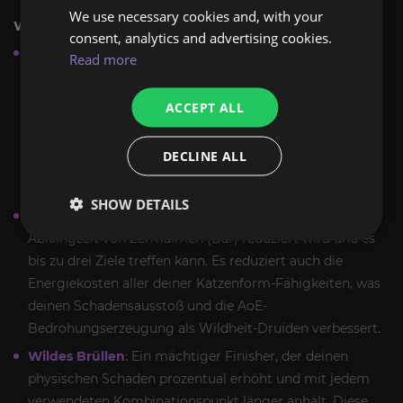
We use necessary cookies and, with your
Wildheit-Druiden:
consent, analytics and advertising cookies.
Wilde Schläge
: Diese Rune wirkt ähnlich wie der
Read more
Windzorn-Totem und bietet nahe Verbündeten die
Chance auf einen zusätzlichen Angriff, wodurch der
ACCEPT ALL
Gruppenschaden erheblich gesteigert wird. Diese
Wirkung funktioniert in Katzenform, Bärenform oder
DECLINE ALL
Terrorbärenform, was sie vielseitig für verschiedene
Kampfrollen macht.
SHOW DETAILS
Berserker
: Steigert deinen Schaden, indem die
Abklingzeit von Zermalmen (Bär) reduziert wird und es
bis zu drei Ziele treffen kann. Es reduziert auch die
Energiekosten aller deiner Katzenform-Fähigkeiten, was
deinen Schadensausstoß und die AoE-
Bedrohungserzeugung als Wildheit-Druiden verbessert.
Wildes Brüllen
: Ein mächtiger Finisher, der deinen
physischen Schaden prozentual erhöht und mit jedem
verwendeten Kombinationspunkt länger anhält. Diese