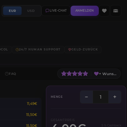
EUR
USD
LIVE-CHAT
ANMELDEN
OCOL
24/7 HUMAN SUPPORT
GELD-ZURÜCK
+ Wunschliste
FAQ
−
+
MENGE
11,49€
15,50€
GESAMTPREIS
15,50€
5 % Cashback