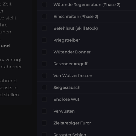
e Zeit
Wütende Regeneration (Phase 2)
er
Einschreiten (Phase 2)
ce stellt
Ihre
Befehlsruf (Skill Book)
Runen
.
Kriegstreiber
r und
Wütender Donner
y verfügt
Rasender Angriff
erfahrener
Von Wut zerfressen
während
oosts in
Siegesrausch
 stellen.
Endlose Wut
Verwüsten
Zielstrebiger Furor
Rasanter Schlag