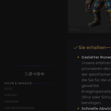
Sie erhalten
Gezielter Run
Unsere erfahre
priorisieren de
der spezifische
die Sie für die 
HILFE & INHALTE
gewählte
BLOG
Kriegerspeziali
KONTAKT
(Wut oder Schu
KARRIERE
benötigen.
Schnelle Abwic
PARTNERPROGRAMM