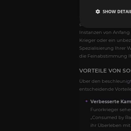
Unser WoW SoD Kriege
SHOW DETAI
die Runen. Unser engag
sind, bestimmte, notw
Instanzen von Anfang a
Krieger oder ein unbe
Spezialisierung Ihrer 
die Feinabstimmung Ihr
VORTEILE VON S
Über den beschleunig
entscheidende Vorteile
Verbesserte Kam
Furorkrieger seh
„Consumed by Rag
ihr Überleben mit