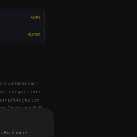
+30%
+5,00€
eht wirklich kein
So uninspirierend
Kampffähigkeiten
ons, Raids und PvP
t eine ewige
lich zum Einsatz:
s.
Read more