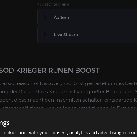
ZUSATZOPTIONEN
Äußern
Live Stream
SOD KRIEGER RUNEN BOOST
lassic Season of Discovery (SoD) ist gestartet und es best
ung der Runen Ihres Kriegers ist von größter Bedeutung. 
ögen, diese mächtigen Inschriften schalten einzigartige 
til weiter modifizieren und es Ihnen ermöglichen, in Dunge
. Der Versuch, die Best-in-Slot-Runen (BiS) zu ergattern, is
ings
hier kommt ExpCarrys WoW SoD Krieger Runen Boost wirk
cookies and, with your consent, analytics and advertising cookie
chnell.