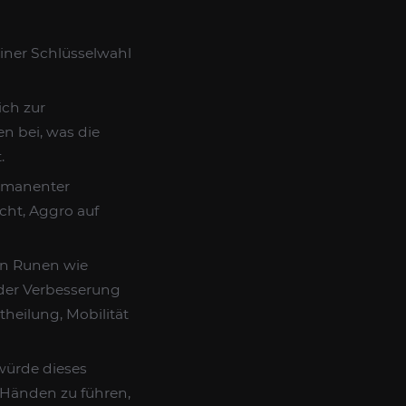
iner Schlüsselwahl
ich zur
n bei, was die
.
ermanenter
cht, Aggro auf
en Runen wie
 der Verbesserung
theilung, Mobilität
würde dieses
n Händen zu führen,