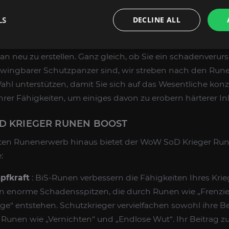
r Runen Boost erspart Ihnen die nervigste Sache beim 
LS
DECLINE ALL
iertes Team aus professionellen Boostern stellt sicher, da
endige Runen zu erhalten, ohne Hunderte von Mobs zu ze
n neu zu erstellen. Ganz gleich, ob Sie ein schadenverur
zwingbarer Schutzpanzer sind, wir streben nach den Runen
Wahl unterstützen, damit Sie sich auf das Wesentliche kon
er Fähigkeiten, um einiges davon zu erobern härterer Inh
OD KRIEGER RUNEN BOOST
ten Runenerwerb hinaus bietet der WoW SoD Krieger Ru
:
pfkraft
: BiS-Runen verbessern die Fähigkeiten Ihres Kri
en enorme Schadensspitzen, die durch Runen wie „Frenzie
e“ entstehen. Schutzkrieger vervielfachen sowohl ihre 
 Runen wie „Vernichten“ und „Endlose Wut“. Ihr Beitrag z