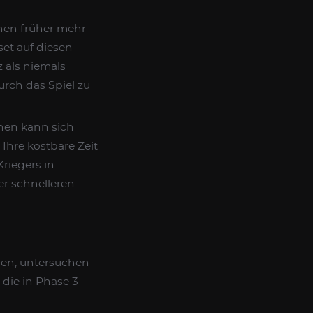
hnen früher mehr
et auf diesen
 als niemals
urch das Spiel zu
unen kann sich
Ihre kostbare Zeit
riegers in
er schnelleren
nen, untersuchen
die in Phase 3