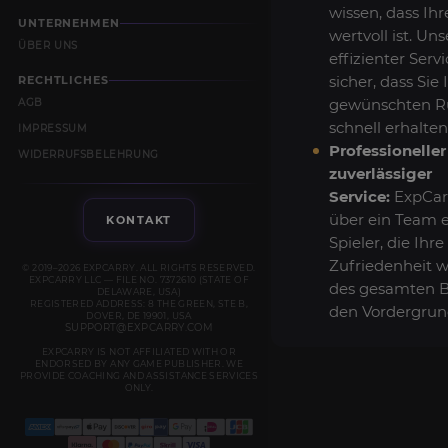
wissen, dass Ihr
UNTERNEHMEN
wertvoll ist. Uns
ÜBER UNS
effizienter Servi
sicher, dass Sie 
RECHTLICHES
gewünschten 
AGB
schnell erhalten
IMPRESSUM
Professionelle
WIDERRUFSBELEHRUNG
zuverlässiger
Service:
ExpCarr
über ein Team 
KONTAKT
Spieler, die Ihre
Zufriedenheit 
© 2019–2026 EXPCARRY. ALL RIGHTS RESERVED.
EXPCARRY LLC — FILE NO. 7372610 (STATE OF
des gesamten B
DELAWARE, USA)
REGISTERED ADDRESS: 8 THE GREEN, STE B,
den Vordergrund
DOVER, DE 19901, USA
SUPPORT@EXPCARRY.COM
EXPCARRY IS NOT AFFILIATED WITH OR
ENDORSED BY ANY GAME PUBLISHER. WE
PROVIDE COACHING AND ASSISTANCE SERVICES
ONLY.