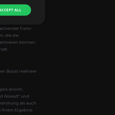
WoW-Farming für
ACCEPT ALL
ss Sie in der Lage
rmahlen oder alle
sachender Furor-
, die die
zentrieren können:
alt.
nen Boost mehrere
egers enorm.
d Assault“ und
Bedrohung als auch
u Ihrem Ergebnis