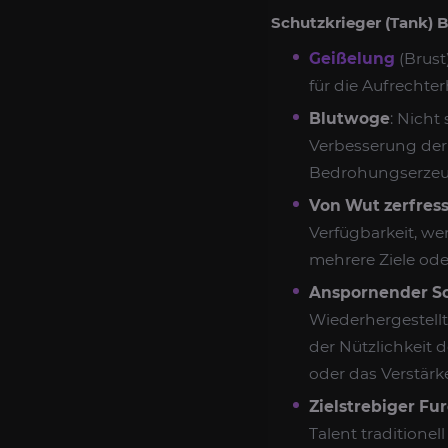
Schutzkrieger (Tank) 
Geißelung
(Brust
für die Aufrechte
Blutwoge
: Nicht
Verbesserung der
Bedrohungserzeug
Von Wut zerfres
Verfügbarkeit, we
mehrere Ziele ode
Anspornender Sc
Wiederhergestellt
der Nützlichkeit 
oder das Verstär
Zielstrebiger Fur
Talent traditione