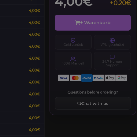
4,00€
+0.20€
4,00€
+ Warenkorb
4,00€
4,00€
Geld-zurück
VPN-geschützt
4,00€
4,00€
24/7 Human
100% Manuell
Support
4,00€
4,00€
Questions before ordering?
4,00€
Chat with us
4,00€
4,00€
4,00€