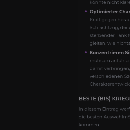
könnte nicht klare
Optimierter Char
Kraft gegen herau
Schlachtzug, der 
sterbender Tank fe
gleiten, wie nicht
Konzentrieren Si
mühsam anfühlen. 
damit verbringen
verschiedenen Sze
Charakterentwickl
BESTE (BIS) KRI
In diesem Eintrag werf
die besten Auswahlmög
kommen.