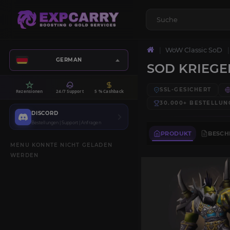
WoW Classic SoD
GERMAN
SOD KRIEGE
SSL-GESICHERT
Rezensionen
24/7 Support
5 % Cashback
30.000+
BESTELLUN
DISCORD
Bestellungen | Support | Anfragen
PRODUKT
BESCH
MENU KONNTE NICHT GELADEN
WERDEN