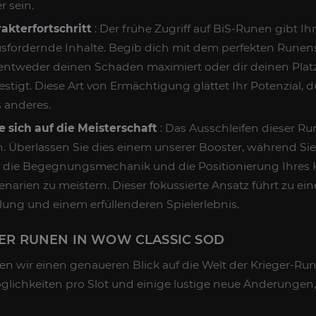
r sein.
akterfortschritt
: Der frühe Zugriff auf BiS-Runen gibt I
sfordernde Inhalte. Begib dich mit dem perfekten Runens
entweder deinen Schaden maximiert oder dir deinen Platz
stigt. Diese Art von Ermächtigung glättet Ihr Potenzial, d
s anderes.
e sich auf die Meisterschaft
: Das Ausschleifen dieser R
Überlassen Sie dies einem unserer Booster, während Sie 
, die Begegnungsmechanik und die Positionierung Ihres K
narien zu meistern. Dieser fokussierte Ansatz führt zu ein
ung und einem erfüllenderen Spielerlebnis.
EGER RUNEN IN WOW CLASSIC SOD
en wir einen genaueren Blick auf die Welt der Krieger-Ru
lichkeiten pro Slot und einige lustige neue Änderungen, 