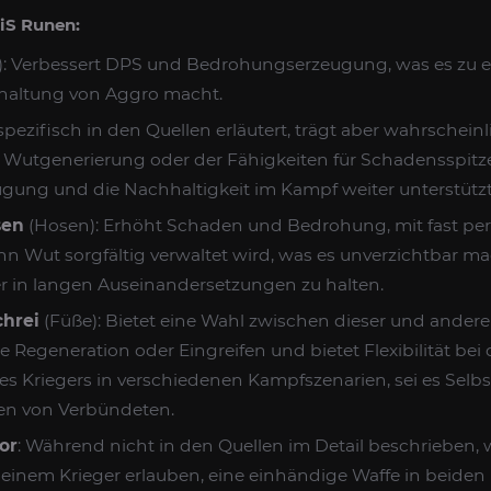
BiS Runen:
): Verbessert DPS und Bedrohungserzeugung, was es zu e
rhaltung von Aggro macht.
 spezifisch in den Quellen erläutert, trägt aber wahrscheinl
 Wutgenerierung oder der Fähigkeiten für Schadensspitze
ung und die Nachhaltigkeit im Kampf weiter unterstützt
sen
(Hosen): Erhöht Schaden und Bedrohung, mit fast p
nn Wut sorgfältig verwaltet wird, was es unverzichtbar ma
r in langen Auseinandersetzungen zu halten.
hrei
(Füße): Bietet eine Wahl zwischen dieser und ander
e Regeneration oder Eingreifen und bietet Flexibilität bei
des Kriegers in verschiedenen Kampfszenarien, sei es Selbs
ken von Verbündeten.
or
: Während nicht in den Quellen im Detail beschrieben, 
ll einem Krieger erlauben, eine einhändige Waffe in beide