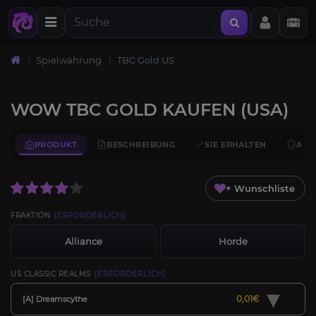
Startseite
Spielwährung
TBC Gold US
WOW TBC GOLD KAUFEN (USA)
PRODUKT
BESCHREIBUNG
SIE ERHALTEN
ANF
+ Wunschliste
FRAKTION
[ERFORDERLICH]
Alliance
Horde
US CLASSIC REALMS
[ERFORDERLICH]
▾
0,01€
[A] Dreamscythe