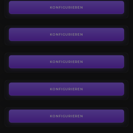
4.7
KONFIGURIEREN
AB
100,00€
Mount Hyjal Einstimmung
4.3
KONFIGURIEREN
AB
275,00€
Schwarzer Tempel Einstimmung
4.3
KONFIGURIEREN
AB
275,00€
Karazhan
4.4
KONFIGURIEREN
AB
149,30€
TBC Gold EU
Alle Realms
KONFIGURIEREN
Großer Vorrat
4.3