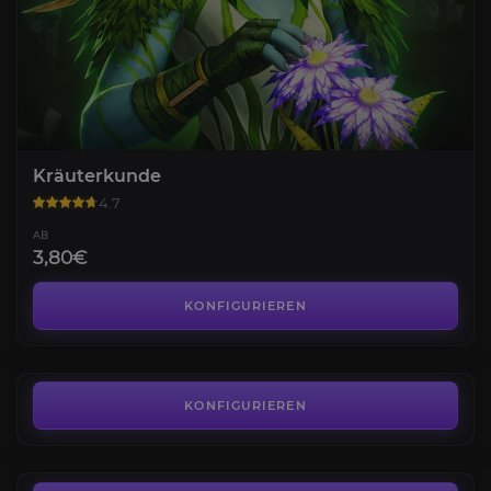
Kräuterkunde
4.7
AB
3,80€
Bergbau
4.5
KONFIGURIEREN
AB
4,99€
Kürschnerei
4.6
KONFIGURIEREN
AB
4,99€
Schlossknacken