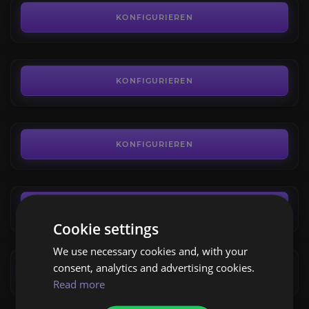
4.9
KONFIGURIEREN
AB
5,00€
Abzeichen der Gerechtigkeit
4.5
KONFIGURIEREN
AB
3,92€
TBC Berufe-Kits
4.8
KONFIGURIEREN
AB
21,00€
Juwelenschleifen
4.7
KONFIGURIEREN
Cookie settings
AB
4,99€
We use necessary cookies and, with your
Schmiedekunst
consent, analytics and advertising cookies.
4.6
KONFIGURIEREN
Read more
AB
5,00€