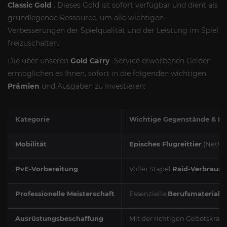
Classic Gold
. Dieses Gold ist sofort verfügbar und dient als
grundlegende Ressource, um alle wichtigen
Verbesserungen der Spielqualität und der Leistung im Spiel
freizuschalten.
Die über unseren
Gold Carry
-Service erworbenen Gelder
ermöglichen es Ihnen, sofort in die folgenden wichtigen
Prämien
und Ausgaben zu investieren:
Kategorie
Wichtige Gegenstände & Be
Mobilität
Episches Flugreittier
(Nether
PvE-Vorbereitung
Voller Stapel
Raid-Verbrauch
Professionelle Meisterschaft
Essenzielle
Berufsmaterialie
Ausrüstungsbeschaffung
Mit der richtigen Gebotskraft