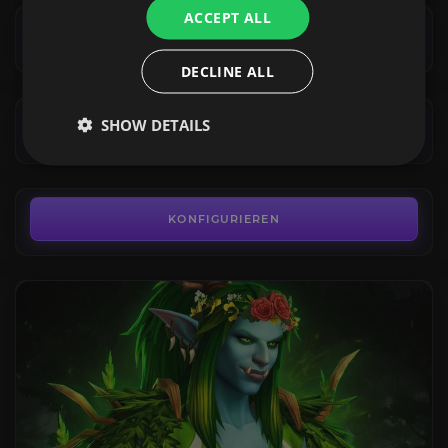
Lederverarbeitung
ACCEPT ALL
4.4
KONFIGURIEREN
AB
DECLINE ALL
4,99€
Schneiderei
SHOW DETAILS
4.6
KONFIGURIEREN
AB
4,99€
KONFIGURIEREN