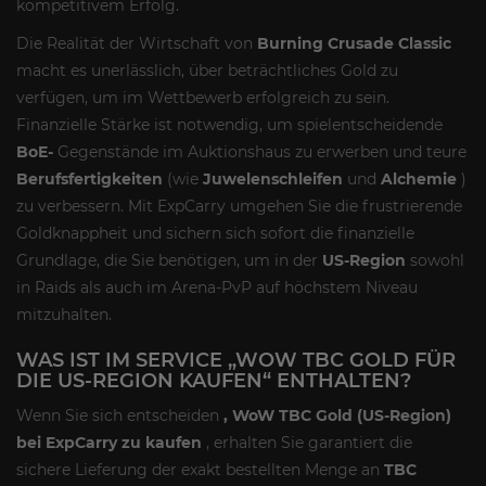
kompetitivem Erfolg.
Die Realität der Wirtschaft von
Burning Crusade Classic
macht es unerlässlich, über beträchtliches Gold zu
verfügen, um im Wettbewerb erfolgreich zu sein.
Finanzielle Stärke ist notwendig, um spielentscheidende
BoE-
Gegenstände im Auktionshaus zu erwerben und teure
Berufsfertigkeiten
(wie
Juwelenschleifen
und
Alchemie
)
zu verbessern. Mit ExpCarry umgehen Sie die frustrierende
Goldknappheit und sichern sich sofort die finanzielle
Grundlage, die Sie benötigen, um in der
US-Region
sowohl
in Raids als auch im Arena-PvP auf höchstem Niveau
mitzuhalten.
WAS IST IM SERVICE „WOW TBC GOLD FÜR
DIE US-REGION KAUFEN“ ENTHALTEN?
Wenn Sie sich entscheiden
, WoW TBC Gold (US-Region)
bei ExpCarry zu kaufen
, erhalten Sie garantiert die
sichere Lieferung der exakt bestellten Menge an
TBC