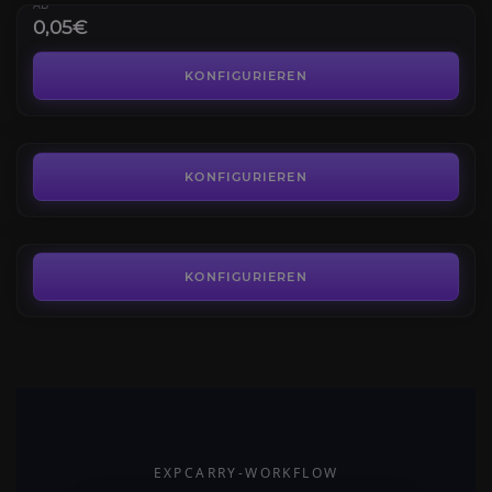
AB
0,05€
Ingenieurskunst
4.4
KONFIGURIEREN
AB
5,00€
Urnether
4.1
KONFIGURIEREN
AB
17,00€
KONFIGURIEREN
EXPCARRY-WORKFLOW