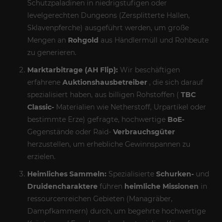
Schutzpaladinen in niedrigstufigen oder
levelgerechten Dungeons (Zersplitterte Hallen,
Sklavenpferche) ausgeführt werden, um große
Mengen an
Rohgold
aus Händlermüll und Rohbeute
zu generieren.
Marktarbitrage (AH Flip):
Wir beschäftigen
erfahrene
Auktionshausbetreiber
, die sich darauf
spezialisiert haben, aus billigen Rohstoffen (
TBC
Classic-
Materialien wie Netherstoff, Urpartikel oder
bestimmte Erze) gefragte, hochwertige
BoE-
Gegenstände oder Raid-
Verbrauchsgüter
herzustellen, um erhebliche Gewinnspannen zu
erzielen.
Heimliches Sammeln:
Spezialisierte
Schurken-
und
Druidencharaktere
führen
heimliche Missionen
in
ressourcenreichen Gebieten (Managräber,
Dampfkammern) durch, um begehrte hochwertige