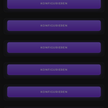
4.6
KONFIGURIEREN
AB
4,99€
Kochkunst
4.6
KONFIGURIEREN
AB
5,00€
Erste Hilfe
4.4
KONFIGURIEREN
AB
3,80€
Angeln
4.2
KONFIGURIEREN
AB
3,80€
Schlangenschrein-Höhlen-Einstimmung
4.8
KONFIGURIEREN
AB
100,00€
Festung der Stürme Einstimmung