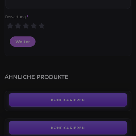
Bewertung
*
Weiter
Kürschnerei
4.6
ÄHNLICHE PRODUKTE
AB
4,99€
Die Aldor
4.7
KONFIGURIEREN
AB
10,00€
Die Seher
4.9
KONFIGURIEREN