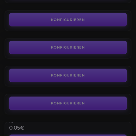
AB
10,00€
Die Sha'tar
4.3
KONFIGURIEREN
AB
7,00€
Die Mag'har
4.6
KONFIGURIEREN
AB
10,00€
Die Todeshörigen
4.4
KONFIGURIEREN
AB
10,00€
TBC Gold EU
Alle Realms
KONFIGURIEREN
Großer Vorrat
4.3
AB
0,05€
TBC Gold US