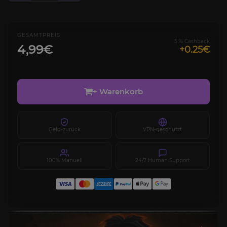
GESAMTPREIS
5 % Cashback
4,99€
+0.25€
+ Warenkorb
Geld-zurück
VPN-geschützt
100% Manuell
24/7 Human Support