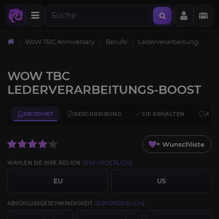
WoW TBC Anniversary
Berufe
Lederverarbeitung
WOW TBC
LEDERVERARBEITUNGS-BOOST
PRODUKT
BESCHREIBUNG
SIE ERHALTEN
ANF
+ Wunschliste
WÄHLEN SIE IHRE REGION
[ERFORDERLICH]
EU
US
ABSCHLUSSGESCHWINDIGKEIT
[ERFORDERLICH]