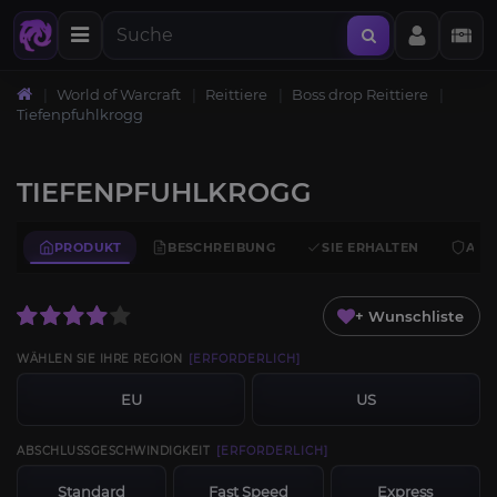
World of Warcraft
Reittiere
Boss drop Reittiere
Tiefenpfuhlkrogg
TIEFENPFUHLKROGG
PRODUKT
BESCHREIBUNG
SIE ERHALTEN
ANF
+ Wunschliste
WÄHLEN SIE IHRE REGION
[ERFORDERLICH]
EU
US
ABSCHLUSSGESCHWINDIGKEIT
[ERFORDERLICH]
Standard
Fast Speed
Express