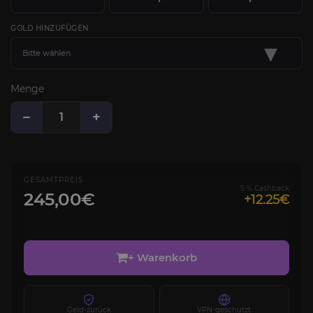
GOLD HINZUFÜGEN
▾
Bitte wählen
Menge
−
+
GESAMTPREIS
5 % Cashback
245,00€
+12.25€
+ Warenkorb
Geld-zurück
VPN-geschützt