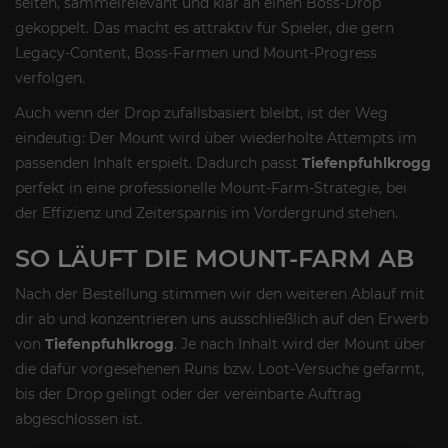
selten, sammelrelevant und klar an einen Boss-Drop
gekoppelt. Das macht es attraktiv für Spieler, die gern
Legacy-Content, Boss-Farmen und Mount-Progress
verfolgen.
Auch wenn der Drop zufallsbasiert bleibt, ist der Weg
eindeutig: Der Mount wird über wiederholte Attempts im
passenden Inhalt erspielt. Dadurch passt
Tiefenpfuhlkrogg
perfekt in eine professionelle Mount-Farm-Strategie, bei
der Effizienz und Zeitersparnis im Vordergrund stehen.
SO LÄUFT DIE MOUNT-FARM AB
Nach der Bestellung stimmen wir den weiteren Ablauf mit
dir ab und konzentrieren uns ausschließlich auf den Erwerb
von
Tiefenpfuhlkrogg
. Je nach Inhalt wird der Mount über
die dafür vorgesehenen Runs bzw. Loot-Versuche gefarmt,
bis der Drop gelingt oder der vereinbarte Auftrag
abgeschlossen ist.