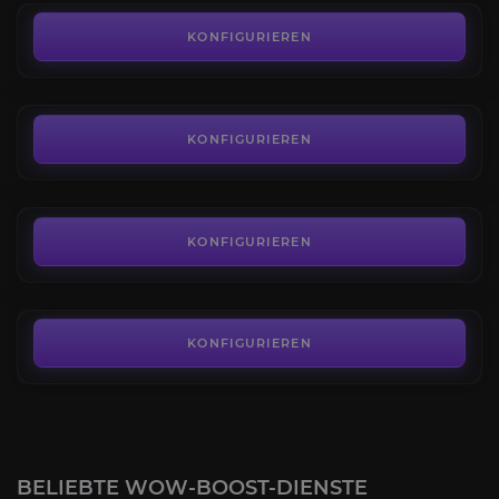
Vitriolsteindrache
4.1
KONFIGURIEREN
AB
75,00€
Grabschleicher
4.3
KONFIGURIEREN
AB
175,00€
Zügel von Rache
4.8
KONFIGURIEREN
AB
3,00€
KONFIGURIEREN
BELIEBTE WOW-BOOST-DIENSTE