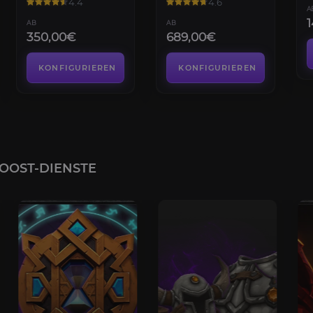
4.4
4.6
A
AB
AB
350,00€
689,00€
KONFIGURIEREN
KONFIGURIEREN
OOST-DIENSTE