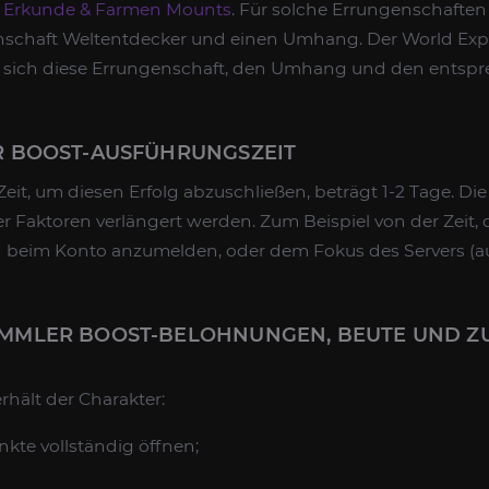
h
Erkunde & Farmen Mounts
. Für solche Errungenschaften 
nschaft Weltentdecker und einen Umhang. Der World Expl
t, sich diese Errungenschaft, den Umhang und den ents
 BOOST-AUSFÜHRUNGSZEIT
eit, um diesen Erfolg abzuschließen, beträgt 1-2 Tage. Die
 Faktoren verlängert werden. Zum Beispiel von der Zeit, d
 beim Konto anzumelden, oder dem Fokus des Servers (au
MLER BOOST-BELOHNUNGEN, BEUTE UND ZU
rhält der Charakter:
kte vollständig öffnen;