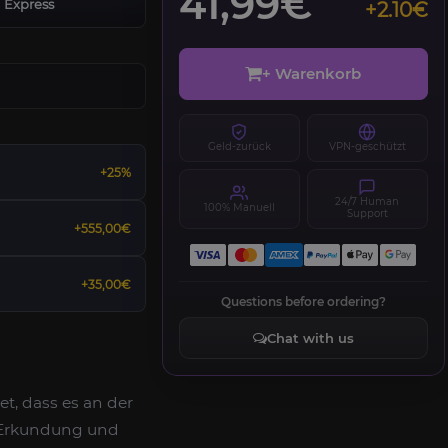
41,99€
Express
+2.10€
+ Warenkorb
Geld-zurück
VPN-geschützt
+25%
24/7 Human
100% Manuell
Support
+555,00€
+35,00€
Questions before ordering?
Chat with us
et, dass es an der
m Erkundung und