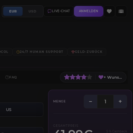
EUR
USD
LIVE-CHAT
ANMELDEN
OCOL
24/7 HUMAN SUPPORT
GELD-ZURÜCK
+ Wunschliste
FAQ
−
+
MENGE
US
GESAMTPREIS
5 % Cashback