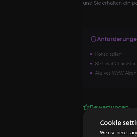
und Sie erhalten ein p
Anforderung
Konto teilen;
80-Level-Charakter;
Aktives WoW Abon
Bewertungen
Cookie sett
We use necessary 