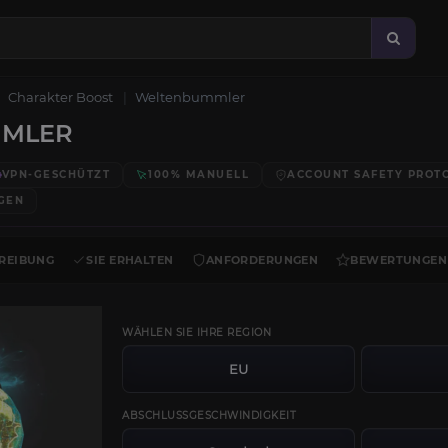
Charakter Boost
Weltenbummler
MMLER
VPN-GESCHÜTZT
100% MANUELL
ACCOUNT SAFETY PROT
GEN
REIBUNG
SIE ERHALTEN
ANFORDERUNGEN
BEWERTUNGEN
WÄHLEN SIE IHRE REGION
EU
ABSCHLUSSGESCHWINDIGKEIT