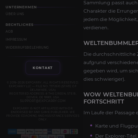
Sammlung passt auc
UNTERNEHMEN
Charakter die Errunge
ÜBER UNS
jedem die Möglichkei
RECHTLICHES
verdienen.
AGB
IMPRESSUM
WELTENBUMMLER
WIDERRUFSBELEHRUNG
Die durchschnittliche Z
aufgrund verschiedener
KONTAKT
gegeben wird, um sich
dies schwieriger).
© 2019–2026 EXPCARRY. ALL RIGHTS RESERVED.
EXPCARRY LLC — FILE NO. 7372610 (STATE OF
DELAWARE, USA)
WOW WELTENBUM
REGISTERED ADDRESS: 8 THE GREEN, STE B,
DOVER, DE 19901, USA
FORTSCHRITT
SUPPORT@EXPCARRY.COM
EXPCARRY IS NOT AFFILIATED WITH OR
Im Laufe der Passage e
ENDORSED BY ANY GAME PUBLISHER. WE
PROVIDE COACHING AND ASSISTANCE SERVICES
ONLY.
Karte und Flugpun
Der Explorer-Titel.