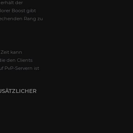
erhält der
orer Boost gibt
prechenden Rang zu
 Zeit kann
ie den Clients
f PvP-Servern ist
SÄTZLICHER