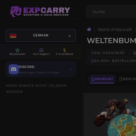
World of Warcraft
GERMAN
WELTENBU
SSL-GESICHERT
Rezensionen
24/7 Support
5 % Cashback
20.000+
BESTELLUN
DISCORD
Bestellungen | Support | Anfragen
PRODUKT
BESCH
MENU KONNTE NICHT GELADEN
WERDEN