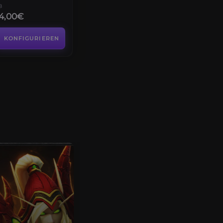
B
14,00€
KONFIGURIEREN