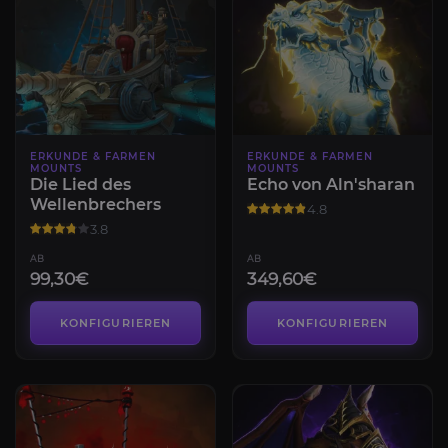
ERKUNDE & FARMEN
ERKUNDE & FARMEN
MOUNTS
MOUNTS
Die Lied des
Echo von Aln'sharan
Wellenbrechers
4.8
3.8
AB
AB
99,30€
349,60€
KONFIGURIEREN
KONFIGURIEREN