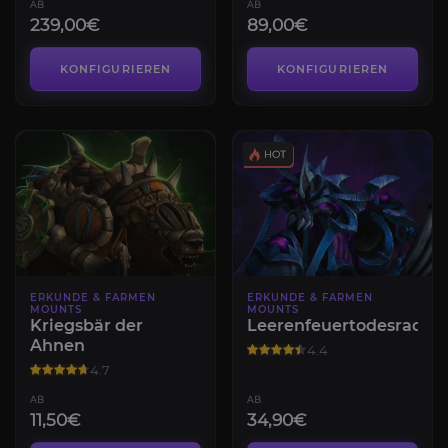
AB
AB
239,00€
89,00€
KONFIGURIEREN
KONFIGURIEREN
ERKUNDE & FARMEN
ERKUNDE & FARMEN
MOUNTS
MOUNTS
Kriegsbär der
Leerenfeuertodesrad
Ahnen
4.4
4.7
AB
AB
11,50€
34,90€