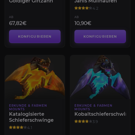
Goldiger Giftzahn
Janis Müllhaufen
4.2
AB
AB
67,82€
10,90€
KONFIGURIEREN
KONFIGURIEREN
ERKUNDE & FARMEN
ERKUNDE & FARMEN
MOUNTS
MOUNTS
Katalogisierte
Kobaltschieferschwinge
Schieferschwinge
3.9
4.1