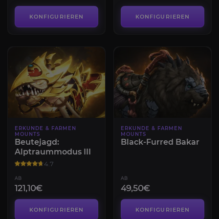
KONFIGURIEREN
KONFIGURIEREN
ERKUNDE & FARMEN
ERKUNDE & FARMEN
MOUNTS
MOUNTS
Beutejagd:
Black-Furred Bakar
Alptraummodus III
4.7
AB
AB
121,10€
49,50€
KONFIGURIEREN
KONFIGURIEREN