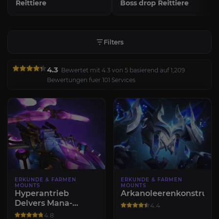
Reittiere
Boss drop Reittiere
Filters
4.3
Bewertet mit 4.3 von 5 basierend auf 1,209
Bewertungen fuer 101 Services
ERKUNDE & FARMEN
ERKUNDE & FARMEN
MOUNTS
MOUNTS
Hyperantrieb
Arkanoleerenkonstrukt
Delvers Mana-
4.4
Skimmer-Schema
4.8