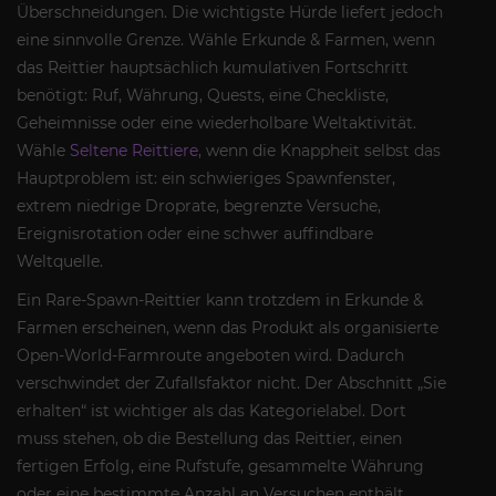
Überschneidungen. Die wichtigste Hürde liefert jedoch
eine sinnvolle Grenze. Wähle Erkunde & Farmen, wenn
das Reittier hauptsächlich kumulativen Fortschritt
benötigt: Ruf, Währung, Quests, eine Checkliste,
Geheimnisse oder eine wiederholbare Weltaktivität.
Wähle
Seltene Reittiere
, wenn die Knappheit selbst das
Hauptproblem ist: ein schwieriges Spawnfenster,
extrem niedrige Droprate, begrenzte Versuche,
Ereignisrotation oder eine schwer auffindbare
Weltquelle.
Ein Rare-Spawn-Reittier kann trotzdem in Erkunde &
Farmen erscheinen, wenn das Produkt als organisierte
Open-World-Farmroute angeboten wird. Dadurch
verschwindet der Zufallsfaktor nicht. Der Abschnitt „Sie
erhalten“ ist wichtiger als das Kategorielabel. Dort
muss stehen, ob die Bestellung das Reittier, einen
fertigen Erfolg, eine Rufstufe, gesammelte Währung
oder eine bestimmte Anzahl an Versuchen enthält.