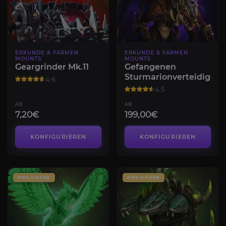
ERKUNDE & FARMEN
ERKUNDE & FARMEN
MOUNTS
MOUNTS
Geargrinder Mk.11
Gefangenen
Sturmarionverteidigers
4.6
4.5
AB
AB
7,20€
199,00€
KONFIGURIEREN
KONFIGURIEREN
PRE-ORDER
PRE-ORDER