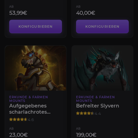
AB
AB
53,99€
40,00€
KONFIGURIEREN
KONFIGURIEREN
ERKUNDE & FARMEN
ERKUNDE & FARMEN
MOUNTS
MOUNTS
Aufgegebenes
Befreiter Slyvern
scharlachrotes
4.4
Streitross
4.6
AB
AB
23,00€
199,00€