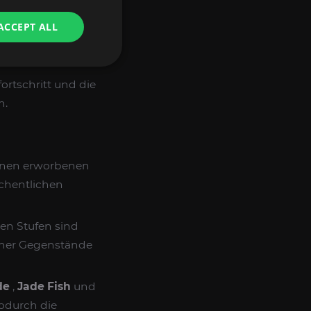
ACCEPT ALL
LTEN?
ortschritt und die
n.
Ihnen erworbenen
öchentlichen
en Stufen sind
scher Gegenstände
de
,
Jade Fish
und
odurch die