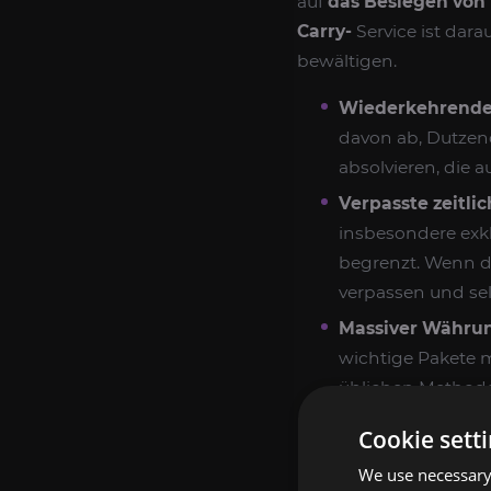
auf
das Besiegen von
Carry-
Service ist darau
bewältigen.
Wiederkehrende 
davon ab, Dutzen
absolvieren, die 
Verpasste zeitli
insbesondere exkl
begrenzt. Wenn du
verpassen und sel
Massiver Währu
wichtige Pakete 
üblichen Metho
beeinträchtigt da
Cookie sett
Ausdauer- und Ze
We use necessary 
Missionen widmet, 