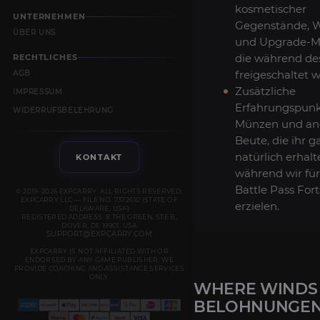
kosmetischer
UNTERNEHMEN
Gegenstände, 
ÜBER UNS
und Upgrade-Ma
die während de
RECHTLICHES
freigeschaltet 
AGB
Zusätzliche
IMPRESSUM
Erfahrungspunk
WIDERRUFSBELEHRUNG
Münzen und an
Beute, die ihr g
natürlich erhalte
KONTAKT
während wir fü
Battle Pass Fort
© 2019–2026 EXPCARRY. ALL RIGHTS RESERVED.
EXPCARRY LLC — FILE NO. 7372610 (STATE OF
erzielen.
DELAWARE, USA)
REGISTERED ADDRESS: 8 THE GREEN, STE B,
DOVER, DE 19901, USA
SUPPORT@EXPCARRY.COM
EXPCARRY IS NOT AFFILIATED WITH OR
ENDORSED BY ANY GAME PUBLISHER. WE
PROVIDE COACHING AND ASSISTANCE SERVICES
ONLY.
WHERE WINDS M
BELOHNUNGEN