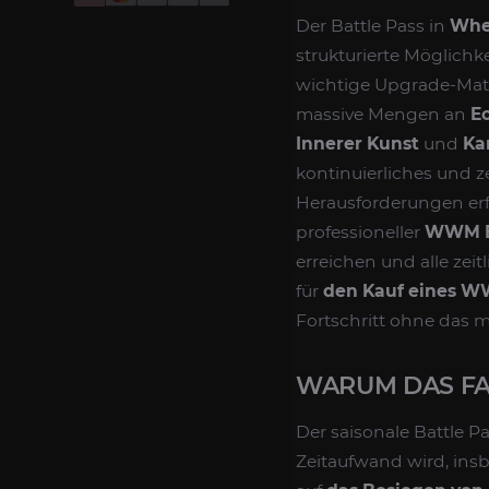
Der Battle Pass in
Whe
strukturierte Möglich
wichtige Upgrade-Mater
massive Mengen an
E
Innerer Kunst
und
Ka
kontinuierliches und 
Herausforderungen erfo
professioneller
WWM Ba
erreichen und alle zei
für
den Kauf eines W
Fortschritt ohne das 
WARUM DAS FA
Der saisonale Battle P
Zeitaufwand wird, insb