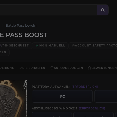
Battle Pass Leveln
E PASS BOOST
VPN-GESCHÜTZT
100% MANUELL
ACCOUNT SAFETY PROT
GEN
REIBUNG
SIE ERHALTEN
ANFORDERUNGEN
BEWERTUNGEN
PLATTFORM AUSWÄHLEN:
[ERFORDERLICH]
PC
ABSCHLUSSGESCHWINDIGKEIT
[ERFORDERLICH]