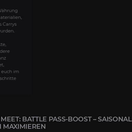
Währung
terialien,
s Carrys
wurden.
te,
dere
anz
t,
r euch im
schritte
EET: BATTLE PASS-BOOST – SAISONAL
 MAXIMIEREN