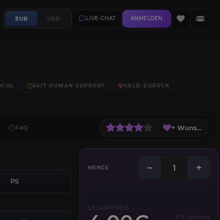
EUR
USD
LIVE-CHAT
ANMELDEN
OCOL
24/7 HUMAN SUPPORT
GELD-ZURÜCK
+ Wunschliste
FAQ
−
+
MENGE
PS
GESAMTPREIS
5 % Cashback