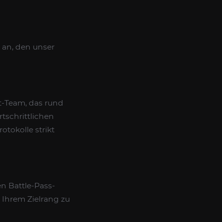
 an, den unser
t-Team, das rund
tschrittlichen
tokolle strikt
en Battle-Pass-
 Ihrem Zielrang zu