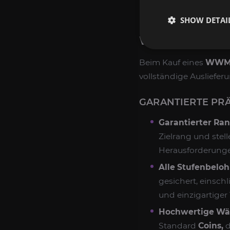
herausfordernde R
SHOW DETAI
WAS IST IN D
Beim Kauf eines
WWM B
vollständige Ausliefe
GARANTIERTE PR
Garantierter Ra
Zielrang und stell
Herausforderunge
Alle Stufenbelo
gesichert, einsch
und einzigartiger T
Hochwertige Wäh
Standard
Coins,
d