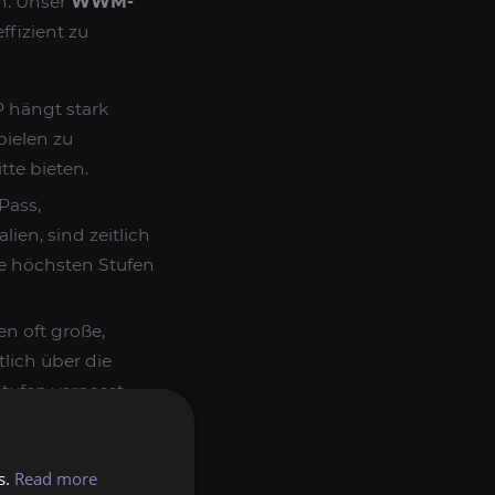
n. Unser
WWM-
ffizient zu
P hängt stark
ielen zu
tte bieten.
Pass,
en, sind zeitlich
ie höchsten Stufen
n oft große,
lich über die
tufen verpasst,
ieren von BP-
s.
Read more
ivitäten wie