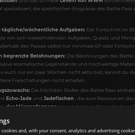
 Bossen
und das schnelle
Leveln von WWM
konzentriere
f spezialisiert, die spezifischen Engpässe des Battle Pass e
tägliche/wöchentliche Aufgaben:
Der Fortschritt im B
de von sich wiederholenden Aufgaben, Quests und Minisp
außerhalb des Passes selbst nur minimale EP oder Fortschri
ch begrenzte Belohnungen:
Die Belohnungen des Battle 
usive kosmetische Gegenstände und hochwertige Materiali
 auch nur ein paar Wochen nicht aktiv bist, kannst du d
tene Freischaltungen nicht erhalten.
ngszuwachs:
Die höchsten Stufen des Battle Pass enthalte
mit
Echo-Jade
und
Jadefischen
, die eure Ressourcen deut
den
des Münzenfarmens
hinaus steigern. Wenn ihr diese S
s eure Fähigkeit,
Mystische Fähigkeiten freizuschalten
.
ings
itverlust:
Wenn man seine tägliche Spielzeit dem Absolv
cookies and, with your consent, analytics and advertising cookie
verliert man wertvolle Zeit, die man für wirkungsvolle Akt