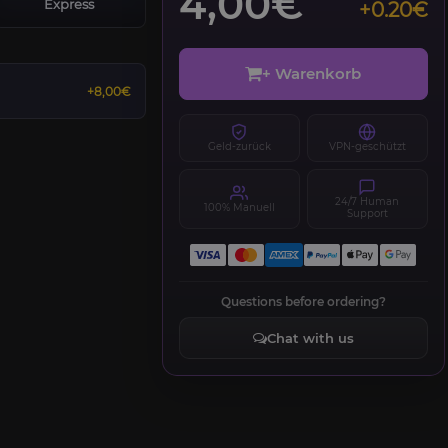
4,00€
Express
+0.20€
+ Warenkorb
+8,00€
Geld-zurück
VPN-geschützt
24/7 Human
100% Manuell
Support
Questions before ordering?
Chat with us