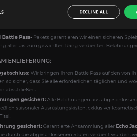
aids oder gezielte
WWM-Farm-
Sessions nutzen könnte.
LS
DECLINE ALL
EINEM WWM BATTLE PASS BOOST ENTHA
attle Pass-
Pakets garantieren wir einen sicheren Spielf
rung aller bis zum gewählten Rang verdienten Belohnunge
ÄMIENLIEFERUNG:
ngabschluss:
Wir bringen Ihren Battle Pass auf den von 
en so sicher, dass Sie alle erforderlichen täglichen und w
n abschließen.
hnungen gesichert:
Alle Belohnungen aus abgeschlossen
ließlich saisonaler Ausrüstungskisten, exklusiver kosmeti
itel.
rung gesichert:
Garantierte Ansammlung aller
Echo Ja
ie durch die abgeschlossenen Stufen verdient wurden, w