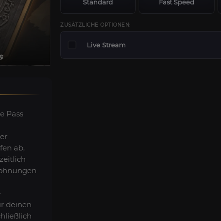
Standard
Fast Speed
ZUSÄTZLICHE OPTIONEN:
Live Stream
e Pass
er
fen ab,
eitlich
lohnungen
-
r deinen
hließlich