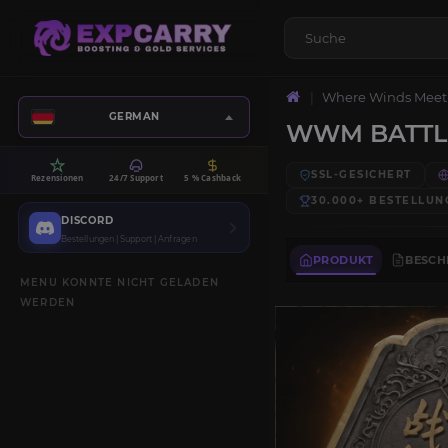
Where Winds Meet
GERMAN
WWM BATTL
SSL-GESICHERT
Rezensionen
24/7 Support
5 % Cashback
30.000+
BESTELLUN
DISCORD
Bestellungen | Support | Anfragen
PRODUKT
BESCH
MENU KONNTE NICHT GELADEN
WERDEN