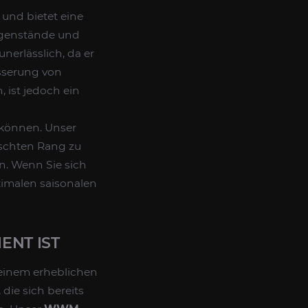
d und bietet eine
egenstände und
nerlässlich, da er
esserung von
 ist jedoch ein
 können. Unser
nschten Rang zu
n. Wenn Sie sich
ximalen saisonalen
ENT IST
u einem erheblichen
die sich bereits