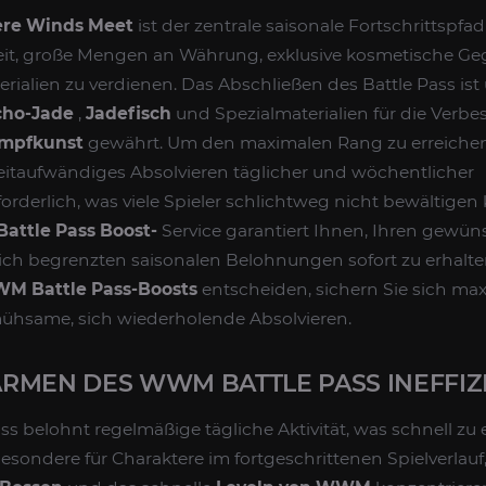
re Winds Meet
ist der zentrale saisonale Fortschrittspfa
keit, große Mengen an Währung, exklusive kosmetische G
ialien zu verdienen. Das Abschließen des Battle Pass ist u
cho-Jade
,
Jadefisch
und Spezialmaterialien für die Verb
mpfkunst
gewährt. Um den maximalen Rang zu erreichen,
zeitaufwändiges Absolvieren täglicher und wöchentlicher
rderlich, was viele Spieler schlichtweg nicht bewältigen
ttle Pass Boost-
Service garantiert Ihnen, Ihren gewü
tlich begrenzten saisonalen Belohnungen sofort zu erhalte
WM Battle Pass-Boosts
entscheiden, sichern Sie sich ma
mühsame, sich wiederholende Absolvieren.
RMEN DES WWM BATTLE PASS INEFFIZI
ass belohnt regelmäßige tägliche Aktivität, was schnell z
esondere für Charaktere im fortgeschrittenen Spielverlauf, 