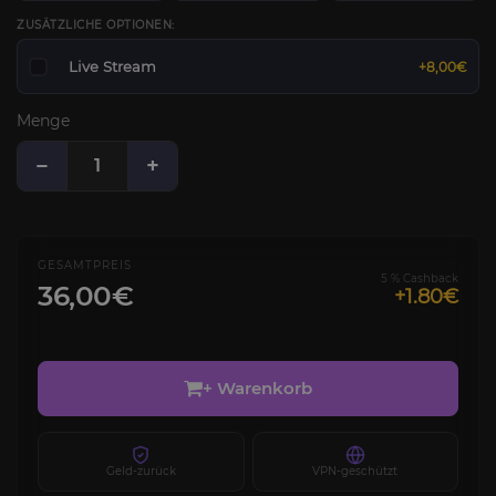
ZUSÄTZLICHE OPTIONEN:
Live Stream
+8,00€
Menge
−
+
GESAMTPREIS
5 % Cashback
36,00€
+1.80€
+ Warenkorb
Geld-zurück
VPN-geschützt