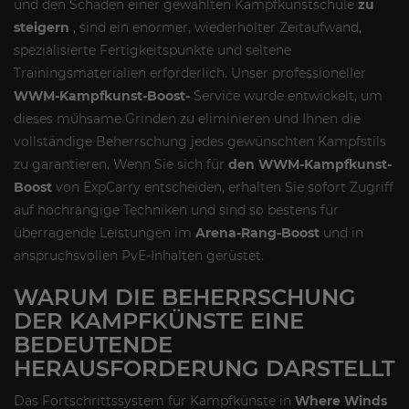
und den Schaden einer gewählten Kampfkunstschule
zu
steigern
, sind ein enormer, wiederholter Zeitaufwand,
spezialisierte Fertigkeitspunkte und seltene
Trainingsmaterialien erforderlich. Unser professioneller
WWM-Kampfkunst-Boost-
Service wurde entwickelt, um
dieses mühsame Grinden zu eliminieren und Ihnen die
vollständige Beherrschung jedes gewünschten Kampfstils
zu garantieren. Wenn Sie sich für
den WWM-Kampfkunst-
Boost
von ExpCarry entscheiden, erhalten Sie sofort Zugriff
auf hochrangige Techniken und sind so bestens für
überragende Leistungen im
Arena-Rang-Boost
und in
anspruchsvollen PvE-Inhalten gerüstet.
WARUM DIE BEHERRSCHUNG
DER KAMPFKÜNSTE EINE
BEDEUTENDE
HERAUSFORDERUNG DARSTELLT
Das Fortschrittssystem für Kampfkünste in
Where Winds