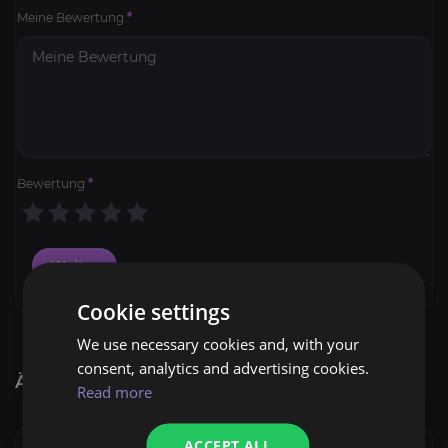
Meine Bewertung
*
Bewertung
*
Weiter
Cookie settings
WWM Powerleveling
We use necessary cookies and, with your
4.8
consent, analytics and advertising cookies.
ÄHNLICHE PRODUKTE
Read more
AB
35,00€
Bosse töten
ACCEPT ALL