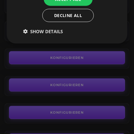
4.8
KONFIGURIEREN
AB
DECLINE ALL
7,00€
Mystische Fähigkeiten
4.7
KONFIGURIEREN
SHOW DETAILS
AB
20,00€
100% Kartenerkundung
4.5
KONFIGURIEREN
AB
35,00€
Talente freisetzen
4.3
KONFIGURIEREN
AB
45,00€
Battle Pass Leveln
4.2
KONFIGURIEREN
AB
4,00€
Arena Wertung Boost