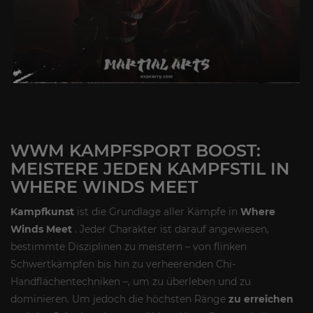
WWM KAMPFSPORT BOOST:
MEISTERE JEDEN KAMPFSTIL IN
WHERE WINDS MEET
Kampfkunst
ist die Grundlage aller Kämpfe in
Where
Winds Meet
. Jeder Charakter ist darauf angewiesen,
bestimmte Disziplinen zu meistern – von flinken
Schwertkämpfen bis hin zu verheerenden Chi-
Handflächentechniken –, um zu überleben und zu
dominieren. Um jedoch die höchsten Ränge
zu erreichen