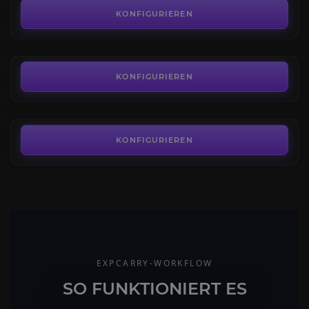
4.6
KONFIGURIEREN
AB
19,00€
Münzen Farmen
4.0
KONFIGURIEREN
AB
13,00€
KONFIGURIEREN
EXPCARRY-WORKFLOW
SO FUNKTIONIERT ES