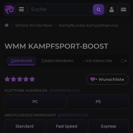
Where Winds Meet
Kampfkünste Komplettservice
WMM KAMPFSPORT-BOOST
PRODUKT
BESCHREIBUNG
SIE ERHALTEN
ANF
+ Wunschliste
PLATTFORM AUSWÄHLEN:
[ERFORDERLICH]
PC
PS
ABSCHLUSSGESCHWINDIGKEIT
[ERFORDERLICH]
Standard
Fast Speed
Express