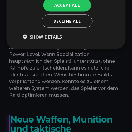
bereits zählen. Diese Sorge ist nachvollziehbar,
ACCEPT ALL
weil Extraction-Shooter empfindlich auf
versteckte oder persistente Machtsysteme
reagieren.
DECLINE ALL
Die Reset-Regeln reduzieren das Risiko, weil
SHOW DETAILS
Spieler Builds ohne Cooldown oder Kosten
ändern können. Die größere Frage ist das
Power-Level. Wenn Specialization
hauptsächlich den Spielstil unterstützt, ohne
Kämpfe zu entscheiden, kann es nützliche
Identität schaffen. Wenn bestimmte Builds
verpflichtend werden, könnte es zu einem
weiteren System werden, das Spieler vor dem
Raid optimieren müssen.
Neue Waffen, Munition
und taktische