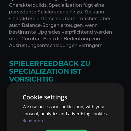
Charakterbuilds. Specialization fügt eine
persistente Spielerebene hinzu. Sie kann
Charaktere unterscheidbarer machen, aber
auch Balance-Sorgen erzeugen, wenn
bestimmte Upgrades verpflichtend werden
oder Combat-Boni die Bedeutung von
Ausrüstungsentscheidungen verringern.
SPIELERFEEDBACK ZU
SPECIALIZATION IST
VORSICHTIG
Die Spielerreaktionen auf das Specialization-
Cookie settings
System sind nicht einseitig. Einige Spieler
interessieren sich für den zusätzlichen
We use necessary cookies and, with your
Fortschritt und wollen die Perk-Struktur testen.
consent, analytics and advertising cookies.
Andere sorgen sich, dass Perks in einem Spiel
Read more
zu stark werden könnten, in dem kleine Vorteile