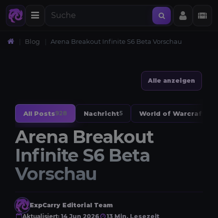
Blog
Arena Breakout Infinite S6 Beta Vorschau
Alle anzeigen
All Posts
Nachricht
World of Warcraft
928
5
328
Arena Breakout
Infinite S6 Beta
Vorschau
ExpCarry Editorial Team
Aktualisiert:
14 Jun 2026
13 Min. Lesezeit