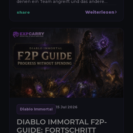
denen ein Team angreift und das andere
verteidigt. Angreifer müssen Wächter
Weiterlesen
share
besiegen, Eifernde Idole eskortie...
15 Jul 2026
Diablo Immortal
DIABLO IMMORTAL F2P-
GUIDE: FORTSCHRITT