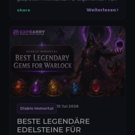
solltest du Essenzen priorisieren, die
Weiterlesen
share
Hellswarm, Infernal Eruption, Burni...
15 Jul 2026
Diablo Immortal
BESTE LEGENDÄRE
EDELSTEINE FÜR