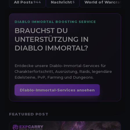
All Posts
Nachricht
World of Warcraft
944
5
32
DIABLO IMMORTAL BOOSTING SERVICE
BRAUCHST DU
UNTERSTÜTZUNG IN
DIABLO IMMORTAL?
Entdecke unsere Diablo-Immortal-Services für
Charakterfortschritt, Ausrüstung, Raids, legendäre
Edelsteine, PvP, Farming und Dungeons.
Diablo-Immortal-Services ansehen
FEATURED POST