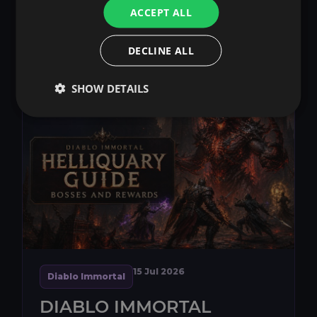
zu den wichtigsten langfristigen
ACCEPT ALL
Fortschrittssystemen, da sie einzigartige
Effekte, Combat Rating, Resonanz und auf
Weiterlesen
share
DECLINE ALL
höheren Rängen zusätzlich Magic Find biete...
SHOW DETAILS
15 Jul 2026
Diablo Immortal
DIABLO IMMORTAL